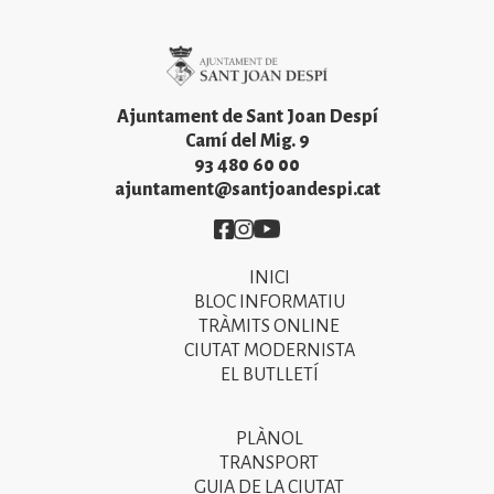
Imatge
Ajuntament de Sant Joan Despí
Camí del Mig. 9
93 480 60 00
ajuntament@santjoandespi.cat
Imatge
Imatge
Imatge
INICI
Primer
BLOC INFORMATIU
menú
TRÀMITS ONLINE
CIUTAT MODERNISTA
del
EL BUTLLETÍ
peu
de
PLÀNOL
Segon
pàgina
TRANSPORT
menú
GUIA DE LA CIUTAT