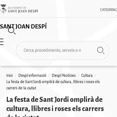
Vés
✕
Imatge
al
CAT
ESP
ENG
contingut
SANT JOAN DESPÍ
Cerca
Fil
Inici
/
Despí informació
/
Despí Notícies
/
Cultura
/
La festa de Sant Jordi omplirà de cultura, llibres i roses els
d'ariadna
carrers de la ciutat
La festa de Sant Jordi omplirà de
cultura, llibres i roses els carrers