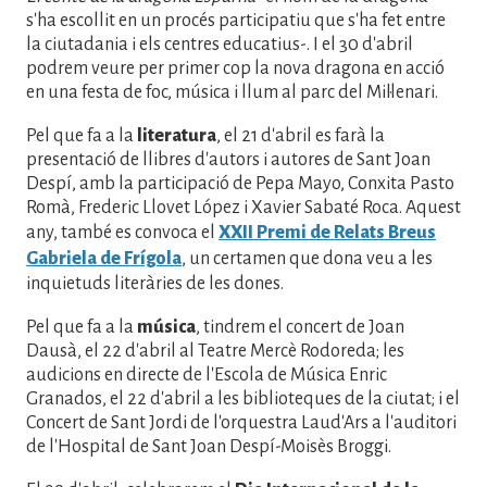
s'ha escollit en un procés participatiu que s'ha fet entre
la ciutadania i els centres educatius-. I el 30 d'abril
podrem veure per primer cop la nova dragona en acció
en una festa de foc, música i llum al parc del Mil·lenari.
Pel que fa a la
literatura
, el 21 d'abril es farà la
presentació de llibres d'autors i autores de Sant Joan
Despí, amb la participació de Pepa Mayo, Conxita Pasto
Romà, Frederic Llovet López i Xavier Sabaté Roca. Aquest
any, també es convoca el
XXII Premi de Relats Breus
Gabriela de Frígola
, un certamen que dona veu a les
inquietuds literàries de les dones.
Pel que fa a la
música
, tindrem el concert de Joan
Dausà, el 22 d'abril al Teatre Mercè Rodoreda; les
audicions en directe de l'Escola de Música Enric
Granados, el 22 d'abril a les biblioteques de la ciutat; i el
Concert de Sant Jordi de l'orquestra Laud'Ars a l'auditori
de l'Hospital de Sant Joan Despí-Moisès Broggi.