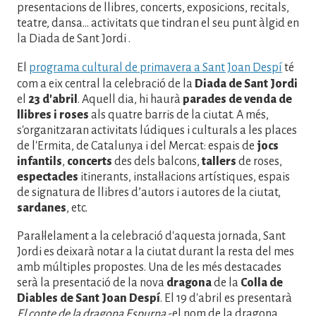
presentacions de llibres, concerts, exposicions, recitals,
teatre, dansa... activitats que tindran el seu punt àlgid en
la Diada de Sant Jordi .
El
programa cultural de primavera a Sant Joan Despí
té
com a eix central la celebració de la
Diada de Sant Jordi
el
23 d'abril
. Aquell dia, hi haurà
parades de venda de
llibres i roses
als quatre barris de la ciutat. A més,
s'organitzaran activitats lúdiques i culturals a les places
de l'Ermita, de Catalunya i del Mercat: espais de
jocs
infantils
,
concerts
des dels balcons,
tallers
de roses,
espectacles
itinerants, instal·lacions artístiques, espais
de signatura de llibres d’autors i autores de la ciutat,
sardanes
, etc.
Paral·lelament a la celebració d'aquesta jornada, Sant
Jordi es deixarà notar a la ciutat durant la resta del mes
amb múltiples propostes. Una de les més destacades
serà la presentació de la nova
dragona
de la
Colla de
Diables de Sant Joan Despí
. El 19 d'abril es presentarà
El conte de la dragona Espurna
-el nom de la dragona