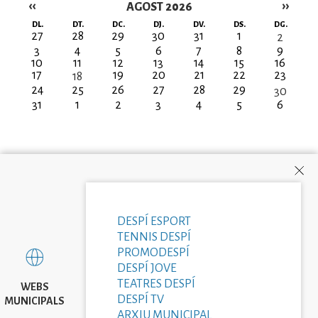
‹‹
››
AGOST 2026
Paginació
DL.
DT.
DC.
DJ.
DV.
DS.
DG.
27
28
29
30
31
1
2
3
4
5
6
7
8
9
10
11
12
13
14
15
16
17
19
20
21
22
23
18
24
25
26
27
28
29
30
31
1
2
3
4
5
6
DESPÍ ESPORT
TENNIS DESPÍ
PROMODESPÍ
DESPÍ JOVE
TEATRES DESPÍ
WEBS
DESPÍ TV
MUNICIPALS
ARXIU MUNICIPAL