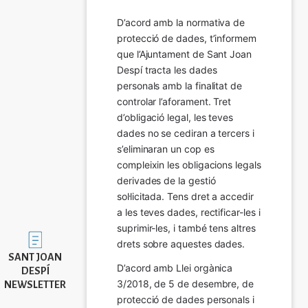
D’acord amb la normativa de 
protecció de dades, t’informem 
que l’Ajuntament de Sant Joan 
Despí tracta les dades 
personals amb la finalitat de 
controlar l’aforament. Tret 
d’obligació legal, les teves 
dades no se cediran a tercers i 
s’eliminaran un cop es 
compleixin les obligacions legals 
derivades de la gestió 
sol·licitada. Tens dret a accedir 
a les teves dades, rectificar-les i 
suprimir-les, i també tens altres 
Imatge
drets sobre aquestes dades.
SANT JOAN
D’acord amb Llei orgànica 
DESPÍ
3/2018, de 5 de desembre, de 
NEWSLETTER
protecció de dades personals i 