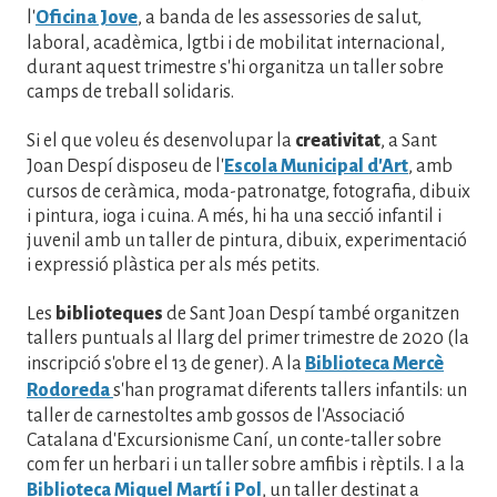
l'
Oficina Jove
, a banda de les assessories de salut,
laboral, acadèmica, lgtbi i de mobilitat internacional,
durant aquest trimestre s'hi organitza un taller sobre
camps de treball solidaris.
Si el que voleu és desenvolupar la
creativitat
, a Sant
Joan Despí disposeu de l'
Escola Municipal d'Art
, amb
cursos de ceràmica, moda-patronatge, fotografia, dibuix
i pintura, ioga i cuina. A més, hi ha una secció infantil i
juvenil amb un taller de pintura, dibuix, experimentació
i expressió plàstica per als més petits.
Les
biblioteques
de Sant Joan Despí també organitzen
tallers puntuals al llarg del primer trimestre de 2020 (la
inscripció s'obre el 13 de gener). A la
Biblioteca Mercè
Rodoreda
s'han programat diferents tallers infantils: un
taller de carnestoltes amb gossos de l'Associació
Catalana d'Excursionisme Caní, un conte-taller sobre
com fer un herbari i un taller sobre amfibis i rèptils. I a la
Biblioteca Miquel Martí i Pol
, un taller destinat a