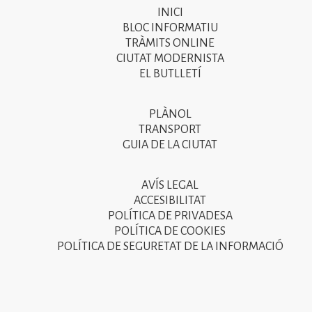
INICI
Primer
BLOC INFORMATIU
menú
TRÀMITS ONLINE
CIUTAT MODERNISTA
del
EL BUTLLETÍ
peu
de
PLÀNOL
Segon
pàgina
TRANSPORT
menú
GUIA DE LA CIUTAT
2025
del
peu
AVÍS LEGAL
Tercer
ACCESIBILITAT
de
menú
POLÍTICA DE PRIVADESA
pàgina
POLÍTICA DE COOKIES
del
POLÍTICA DE SEGURETAT DE LA INFORMACIÓ
2025
peu
de
pàgina