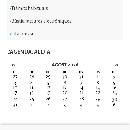
Tràmits habituals
Bústia factures electròniques
Cita prèvia
L'AGENDA, AL DIA
‹‹
››
AGOST 2026
Paginació
DL.
DT.
DC.
DJ.
DV.
DS.
DG.
27
28
29
30
31
1
2
3
4
5
6
7
8
9
10
11
12
13
14
15
16
17
19
20
21
22
23
18
24
25
26
27
28
29
30
31
1
2
3
4
5
6