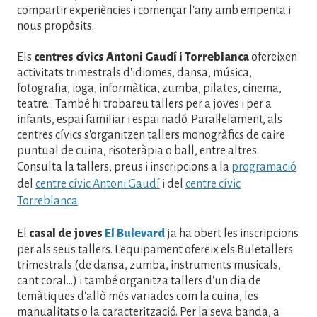
compartir experiències i començar l'any amb empenta i
nous propòsits.
Els
centres cívics Antoni Gaudí i Torreblanca
ofereixen
activitats trimestrals d'idiomes, dansa, música,
fotografia, ioga, informàtica, zumba, pilates, cinema,
teatre... També hi trobareu tallers per a joves i per a
infants, espai familiar i espai nadó. Paral·lelament, als
centres cívics s'organitzen tallers monogràfics de caire
puntual de cuina, risoteràpia o ball, entre altres.
Consulta la tallers, preus i inscripcions a la
programació
del
centre cívic Antoni Gaudí
i del
centre cívic
Torreblanca
.
El
casal de joves
El Bulevard
ja ha obert les inscripcions
per als seus tallers. L'equipament ofereix els Buletallers
trimestrals (de dansa, zumba, instruments musicals,
cant coral...) i també organitza tallers d'un dia de
temàtiques d'allò més variades com la cuina, les
manualitats o la caracterització. Per la seva banda, a