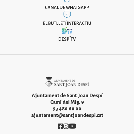
CANAL DE WHATSAPP
EL BUTLLETÍ INTERACTIU
DESPÍTV
Imatge
Ajuntament de Sant Joan Despí
Camí del Mig. 9
93 480 60 00
ajuntament@santjoandespi.cat
Imatge
Imatge
Imatge