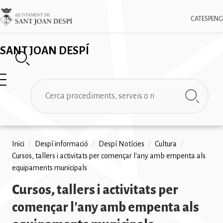
Vés
✕
Imatge
al
CAT
ESP
ENG
contingut
SANT JOAN DESPÍ
Cerca
Fil
Inici
/
Despí informació
/
Despí Notícies
/
Cultura
/
Cursos, tallers i activitats per començar l'any amb empenta als
d'ariadna
equipaments municipals
Cursos, tallers i activitats per
començar l'any amb empenta als