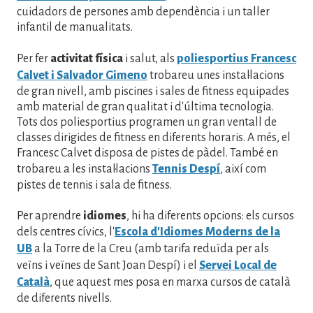
cuidadors de persones amb dependència i un taller
infantil de manualitats.
Per fer
activitat física
i salut, als
poliesportius Francesc
Calvet i Salvador Gimeno
trobareu unes instal·lacions
de gran nivell, amb piscines i sales de fitness equipades
amb material de gran qualitat i d'última tecnologia.
Tots dos poliesportius programen un gran ventall de
classes dirigides de fitness en diferents horaris. A més, el
Francesc Calvet disposa de pistes de pàdel. També en
trobareu a les instal·lacions
Tennis Despí
, així com
pistes de tennis i sala de fitness.
Per aprendre
idiomes
, hi ha diferents opcions: els cursos
dels centres cívics, l'
Escola d'Idiomes Moderns de la
UB
a la Torre de la Creu (amb tarifa reduïda per als
veïns i veïnes de Sant Joan Despí) i el
Servei Local de
Català
, que aquest mes posa en marxa cursos de català
de diferents nivells.