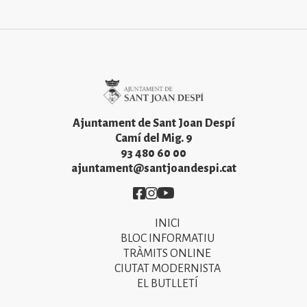
Imatge
Ajuntament de Sant Joan Despí
Camí del Mig. 9
93 480 60 00
ajuntament@santjoandespi.cat
Imatge
Imatge
Imatge
INICI
Primer
BLOC INFORMATIU
menú
TRÀMITS ONLINE
CIUTAT MODERNISTA
del
EL BUTLLETÍ
peu