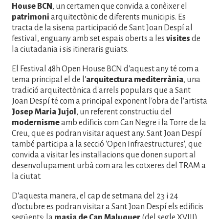
House BCN
, un certamen que convida a conèixer el
patrimoni
arquitectònic de diferents municipis. Es
tracta de la sisena participació de Sant Joan Despí al
festival, enguany amb set espais oberts a les
visites
de
la ciutadania i sis itineraris guiats.
El Festival 48h Open House BCN d'aquest any té com a
tema principal el de l'
arquitectura mediterrània
, una
tradició arquitectònica d'arrels populars que a Sant
Joan Despí té com a principal exponent l'obra de l'artista
Josep Maria Jujol
, un referent constructiu del
modernisme
amb edificis com Can Negre i la Torre de la
Creu, que es podran visitar aquest any. Sant Joan Despí
també participa a la secció 'Open Infraestructures', que
convida a visitar les instal·lacions que donen suport al
desenvolupament urbà com ara les cotxeres del TRAM a
la ciutat.
D'aquesta manera, el cap de setmana del 23 i 24
d'octubre es podran visitar a Sant Joan Despí els edificis
següents: la
masia de Can Maluquer
(del segle XVIII),