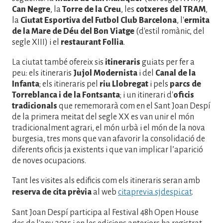
Can Negre
, la
Torre de la Creu
, les
cotxeres del TRAM
,
la
Ciutat Esportiva del Futbol Club Barcelona
, l'
ermita
de la Mare de Déu del Bon Viatge
(d'estil romànic, del
segle XIII) i el
restaurant Follia
.
La ciutat també ofereix sis
itineraris
guiats per fer a
peu: els itineraris
Jujol Modernista
i del
Canal de la
Infanta
; els itineraris pel
riu Llobregat
i pels
parcs de
Torreblanca i de la Fontsanta
; i un itinerari d'
oficis
tradicionals
que rememorarà com en el Sant Joan Despí
de la primera meitat del segle XX es van unir el món
tradicionalment agrari, el món urbà i el món de la nova
burgesia, tres mons que van afavorir la consolidació de
diferents oficis ja existents i que van implicar l’aparició
de noves ocupacions.
Tant les visites als edificis com els itineraris seran amb
reserva de cita prèvia
al web
citaprevia.sjdespi.cat
.
Sant Joan Despí participa al Festival 48h Open House