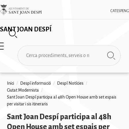
Vés
✕
Imatge
al
CAT
ESP
ENG
contingut
SANT JOAN DESPÍ
Cerca
Fil
Inici
/
Despí informació
/
Despí Notícies
/
Ciutat Modernista
/
d'ariadna
Sant Joan Despí participa al 48h Open House amb set espais
per visitar i sis itineraris
Sant Joan Despí participa al 48h
Open House amb set espais per