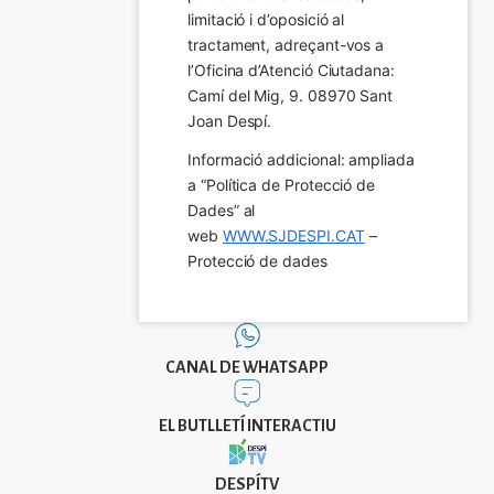
limitació i d’oposició al 
tractament, adreçant-vos a 
l’Oficina d’Atenció Ciutadana: 
Camí del Mig, 9. 08970 Sant 
Joan Despí.
Informació addicional: ampliada 
a “Política de Protecció de 
Dades” al 
web 
WWW.SJDESPI.CAT
 – 
Protecció de dades
CANAL DE WHATSAPP
EL BUTLLETÍ INTERACTIU
DESPÍTV