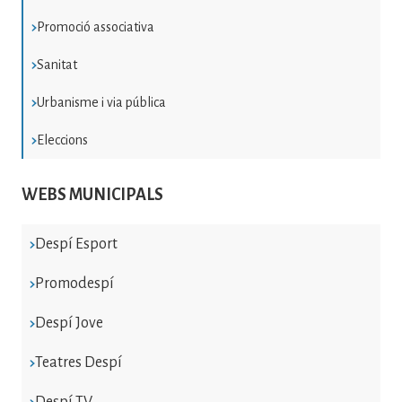
Promoció associativa
Sanitat
Urbanisme i via pública
Eleccions
WEBS MUNICIPALS
Despí Esport
Promodespí
Despí Jove
Teatres Despí
Despí TV