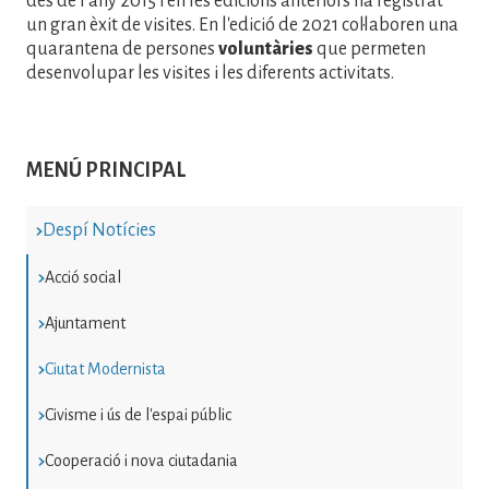
des de l'any 2015 i en les edicions anteriors ha registrat
un gran èxit de visites. En l'edició de 2021 col·laboren una
quarantena de persones
voluntàries
que permeten
desenvolupar les visites i les diferents activitats.
MENÚ PRINCIPAL
Despí Notícies
Acció social
Ajuntament
Ciutat Modernista
Civisme i ús de l'espai públic
Cooperació i nova ciutadania