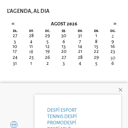
L'AGENDA, AL DIA
‹‹
››
AGOST 2026
Paginació
DL.
DT.
DC.
DJ.
DV.
DS.
DG.
27
28
29
30
31
1
2
3
4
5
6
7
8
9
10
11
12
13
14
15
16
17
19
20
21
22
23
18
24
25
26
27
28
29
30
31
1
2
3
4
5
6
DESPÍ ESPORT
TENNIS DESPÍ
PROMODESPÍ