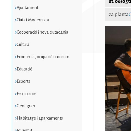
dt. 06/05/
Ajuntament
2a planta
C
Ciutat Modernista
Imatge
Cooperació i nova ciutadania
Cultura
Economia, ocupació i consum
Educació
Esports
Feminisme
Gent gran
Habitatge i aparcaments
Joventut