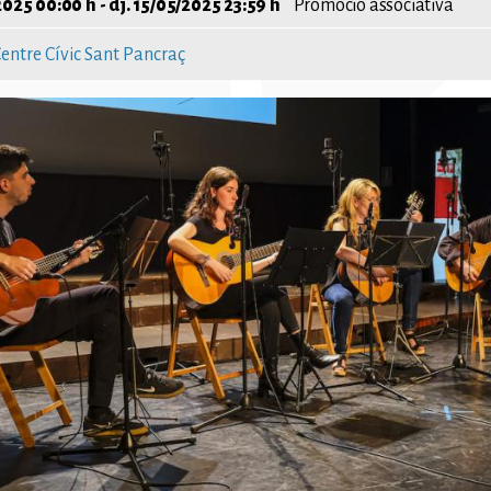
2025 00:00 h
-
dj. 15/05/2025 23:59 h
Promoció associativa
entre Cívic Sant Pancraç