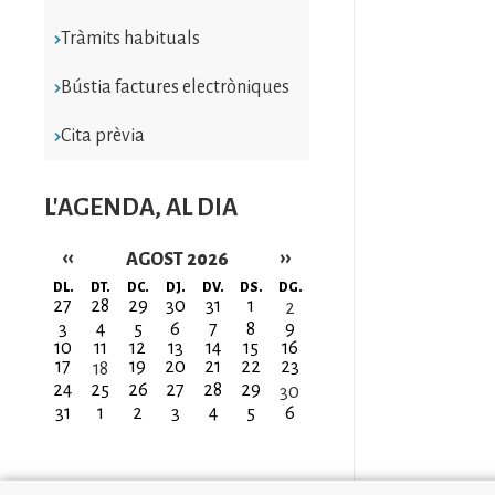
Tràmits habituals
Bústia factures electròniques
Cita prèvia
L'AGENDA, AL DIA
‹‹
››
AGOST 2026
Paginació
DL.
DT.
DC.
DJ.
DV.
DS.
DG.
27
28
29
30
31
1
2
3
4
5
6
7
8
9
10
11
12
13
14
15
16
17
19
20
21
22
23
18
24
25
26
27
28
29
30
31
1
2
3
4
5
6