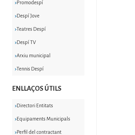
Promodespí
Despí Jove
Teatres Despí
Despí TV
Arxiu municipal
Tennis Despí
ENLLAÇOS ÚTILS
Directori Entitats
Equipaments Municipals
Perfil del contractant