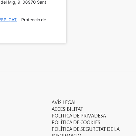
í del Mig, 9. 08970 Sant 
SPI.CAT
 – Protecció de 
AVÍS LEGAL
Tercer
ACCESIBILITAT
menú
POLÍTICA DE PRIVADESA
POLÍTICA DE COOKIES
del
POLÍTICA DE SEGURETAT DE LA
peu
INFORMACIÓ