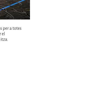
s per a totes
 el
itza.