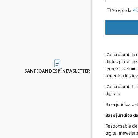
Accepto la
PO
D’acord amb la n
dades personals a
Imatge
tercers i s’elimi
SANT JOAN DESPÍ NEWSLETTER
accedir a les tev
D’acord amb Llei
digitals:
Base jurídica de
Base jurídica d
Responsable del 
digital (newslett