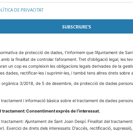
LÍTICA DE PRIVACITAT
ormativa de protecció de dades, t’informem que l’Ajuntament de Sant 
mb la finalitat de controlar l’aforament. Tret d’obligació legal, les t
naran un cop es compleixin les obligacions legals derivades de la gestió 
es dades, rectificar-les i suprimir-les, i també tens altres drets sobr
 orgànica 3/2018, de 5 de desembre, de protecció de dades personals
l tractament i informació bàsica sobre el tractament de dades persona
el tractament: Consentiment exprés de l’interessat.
tractament: Ajuntament de Sant Joan Despí. Finalitat del tractament:  
er). Exercici de drets dels interessats: D’accés, rectificació, supressió,