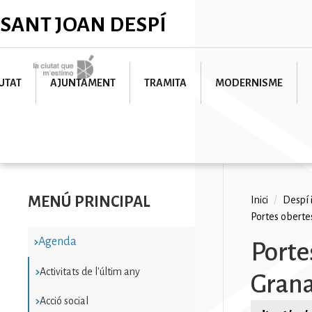
Vés
✕
SANT JOAN DESPÍ
al
contingut
Imatge
UTAT
AJUNTAMENT
TRAMITA
MODERNISME
MENÚ PRINCIPAL
Fil
Inici
/
Despí 
Portes oberte
d'ariad
Agenda
Porte
Activitats de l'últim any
Gran
Acció social