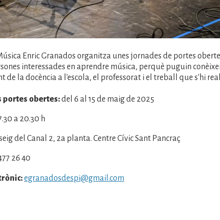
Música Enric Granados organitza unes jornades de portes oberte
sones interessades en aprendre música, perquè puguin conèixer
de la docència a l'escola, el professorat i el treball que s'hi real
s portes obertes:
del 6 al 15 de maig de 2025
7.30 a 20.30 h
eig del Canal 2, 2a planta. Centre Cívic Sant Pancraç
477 26 40
trònic:
egranadosdespi@gmail.com