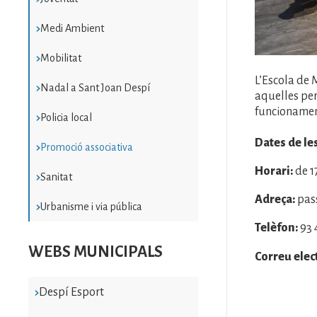
Medi Ambient
Mobilitat
L’Escola de 
Nadal a Sant Joan Despí
aquelles per
funcionament 
Policia local
Dates de le
Promoció associativa
Horari:
de 1
Sanitat
Adreça:
pass
Urbanisme i via pública
Telèfon:
93 
WEBS MUNICIPALS
Correu elec
Despí Esport