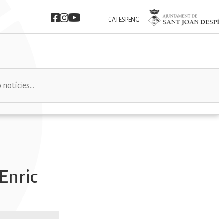
Imatge
Imatge
Imatge
Imatge
CAT
ESP
ENG
 Enric