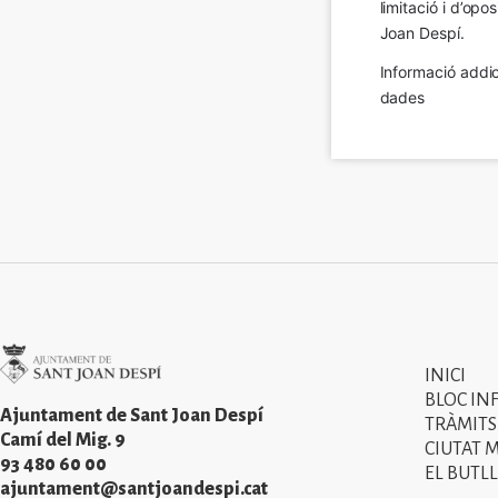
limitació i d’op
Joan Despí.
Informació addic
dades
Imatge
INICI
Primer
BLOC IN
menú
Ajuntament de Sant Joan Despí
TRÀMITS
Camí del Mig. 9
CIUTAT 
del
93 480 60 00
EL BUTLL
peu
ajuntament@santjoandespi.cat