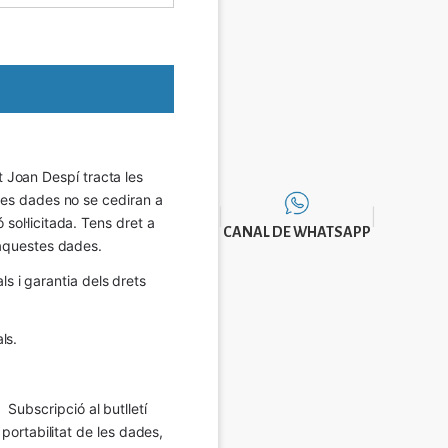
Joan Despí tracta les 
eves dades no se cediran a 
sol·licitada. Tens dret a 
CANAL DE WHATSAPP
e aquestes dades.
 i garantia dels drets 
ls.
Subscripció al butlletí 
 portabilitat de les dades, 