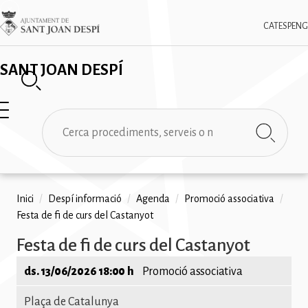
Vés
✕
Imatge
al
CAT
ESP
ENG
contingut
SANT JOAN DESPÍ
Cerca
Fil
Inici
/
Despí informació
/
Agenda
/
Promoció associativa
/
Festa de fi de curs del Castanyot
d'ariadna
Festa de fi de curs del Castanyot
ds. 13/06/2026 18:00 h
Promoció associativa
Plaça de Catalunya