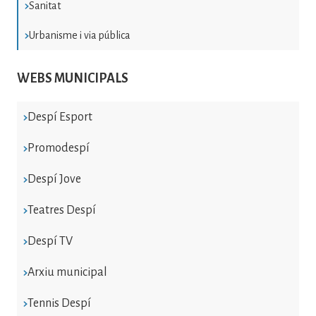
Sanitat
Urbanisme i via pública
WEBS MUNICIPALS
Despí Esport
Promodespí
Despí Jove
Teatres Despí
Despí TV
Arxiu municipal
Tennis Despí