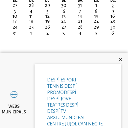
Paginació
DL.
DT.
DC.
DJ.
DV.
DS.
DG.
27
28
29
30
31
1
2
3
4
5
6
7
8
9
10
11
12
13
14
15
16
17
19
20
21
22
23
18
24
25
26
27
28
29
30
31
1
2
3
4
5
6
DESPÍ ESPORT
TENNIS DESPÍ
PROMODESPÍ
DESPÍ JOVE
TEATRES DESPÍ
WEBS
DESPÍ TV
MUNICIPALS
ARXIU MUNICIPAL
CENTRE JUJOL CAN NEGRE -