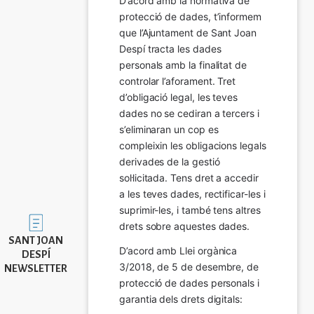
D’acord amb la normativa de 
protecció de dades, t’informem 
que l’Ajuntament de Sant Joan 
Despí tracta les dades 
personals amb la finalitat de 
controlar l’aforament. Tret 
d’obligació legal, les teves 
dades no se cediran a tercers i 
s’eliminaran un cop es 
compleixin les obligacions legals 
derivades de la gestió 
sol·licitada. Tens dret a accedir 
a les teves dades, rectificar-les i 
suprimir-les, i també tens altres 
Imatge
drets sobre aquestes dades.
SANT JOAN
D’acord amb Llei orgànica 
DESPÍ
3/2018, de 5 de desembre, de 
NEWSLETTER
protecció de dades personals i 
garantia dels drets digitals: