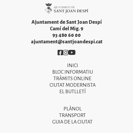
Imatge
Ajuntament de Sant Joan Despí
Camí del Mig. 9
93 480 60 00
ajuntament@santjoandespi.cat
Imatge
Imatge
Imatge
INICI
Primer
BLOC INFORMATIU
menú
TRÀMITS ONLINE
CIUTAT MODERNISTA
del
EL BUTLLETÍ
peu
de
PLÀNOL
Segon
pàgina
TRANSPORT
menú
GUIA DE LA CIUTAT
2025
del