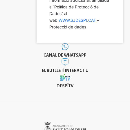
Informació addicional: ampliada 
a “Política de Protecció de 
Dades” al 
web 
WWW.SJDESPI.CAT
 – 
Protecció de dades
CANAL DE WHATSAPP
EL BUTLLETÍ INTERACTIU
DESPÍTV
Imatge