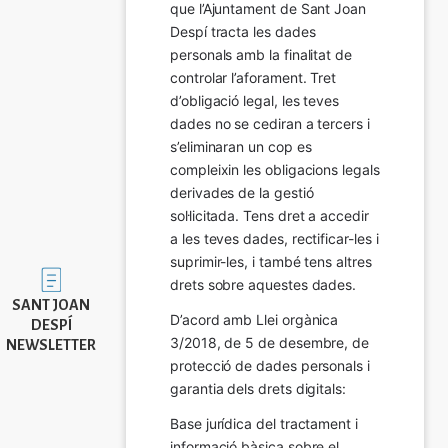
que l’Ajuntament de Sant Joan 
Despí tracta les dades 
personals amb la finalitat de 
controlar l’aforament. Tret 
d’obligació legal, les teves 
dades no se cediran a tercers i 
s’eliminaran un cop es 
compleixin les obligacions legals 
derivades de la gestió 
sol·licitada. Tens dret a accedir 
a les teves dades, rectificar-les i 
suprimir-les, i també tens altres 
Imatge
drets sobre aquestes dades.
SANT JOAN
D’acord amb Llei orgànica 
DESPÍ
3/2018, de 5 de desembre, de 
NEWSLETTER
protecció de dades personals i 
garantia dels drets digitals:
Base jurídica del tractament i 
informació bàsica sobre el 