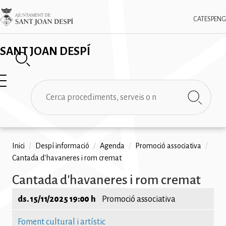
Vés
✕
Imatge
al
CAT
ESP
ENG
contingut
SANT JOAN DESPÍ
Cerca
Fil
Inici
/
Despí informació
/
Agenda
/
Promoció associativa
/
Cantada d'havaneres i rom cremat
d'ariadna
Cantada d'havaneres i rom cremat
ds. 15/11/2025 19:00 h
Promoció associativa
Foment cultural i artístic