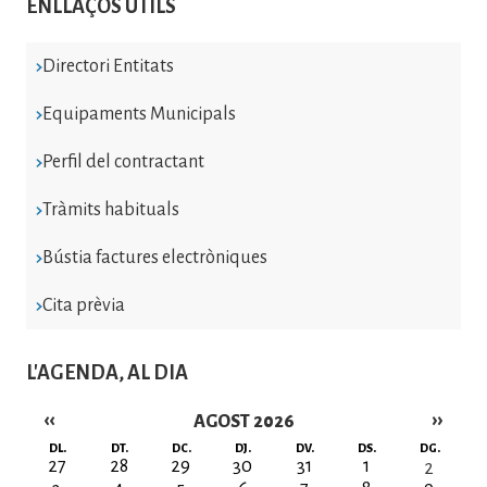
ENLLAÇOS ÚTILS
Directori Entitats
Equipaments Municipals
Perfil del contractant
Tràmits habituals
Bústia factures electròniques
Cita prèvia
L'AGENDA, AL DIA
‹‹
››
AGOST 2026
Paginació
DL.
DT.
DC.
DJ.
DV.
DS.
DG.
27
28
29
30
31
1
2