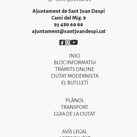
Ajuntament de Sant Joan Despí
Camí del Mig. 9
93 480 60 00
ajuntament@santjoandespi.cat
Imatge
Imatge
Imatge
INICI
Primer
BLOC INFORMATIU
menú
TRÀMITS ONLINE
CIUTAT MODERNISTA
del
EL BUTLLETÍ
peu
de
PLÀNOL
Segon
pàgina
TRANSPORT
menú
GUIA DE LA CIUTAT
2025
del
peu
AVÍS LEGAL
Tercer