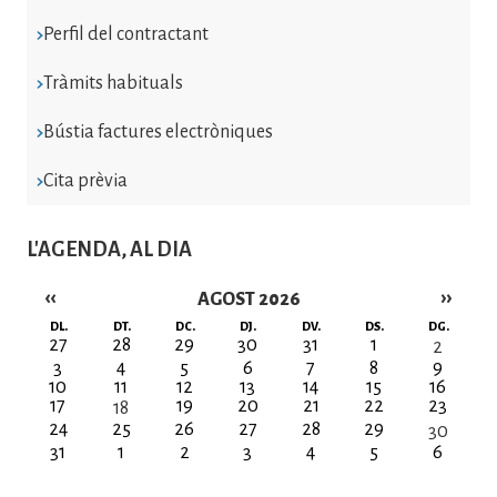
Perfil del contractant
Tràmits habituals
Bústia factures electròniques
Cita prèvia
L'AGENDA, AL DIA
‹‹
››
AGOST 2026
Paginació
DL.
DT.
DC.
DJ.
DV.
DS.
DG.
27
28
29
30
31
1
2
3
4
5
6
7
8
9
10
11
12
13
14
15
16
17
19
20
21
22
23
18
24
25
26
27
28
29
30
31
1
2
3
4
5
6