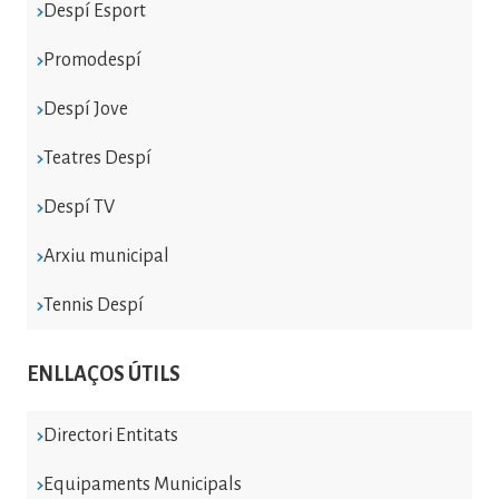
Despí Esport
Promodespí
Despí Jove
Teatres Despí
Despí TV
Arxiu municipal
Tennis Despí
ENLLAÇOS ÚTILS
Directori Entitats
Equipaments Municipals