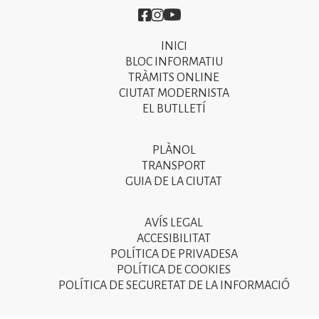
Imatge
Imatge
Imatge
INICI
Primer
BLOC INFORMATIU
menú
TRÀMITS ONLINE
CIUTAT MODERNISTA
del
EL BUTLLETÍ
peu
de
PLÀNOL
Segon
pàgina
TRANSPORT
menú
GUIA DE LA CIUTAT
2025
del
peu
AVÍS LEGAL
Tercer
ACCESIBILITAT
de
menú
POLÍTICA DE PRIVADESA
pàgina
POLÍTICA DE COOKIES
del
POLÍTICA DE SEGURETAT DE LA INFORMACIÓ
2025
peu