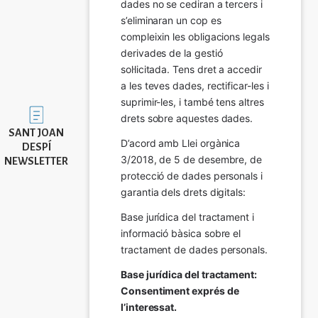
dades no se cediran a tercers i 
s’eliminaran un cop es 
compleixin les obligacions legals 
derivades de la gestió 
sol·licitada. Tens dret a accedir 
a les teves dades, rectificar-les i 
suprimir-les, i també tens altres 
Imatge
drets sobre aquestes dades.
SANT JOAN
D’acord amb Llei orgànica 
DESPÍ
3/2018, de 5 de desembre, de 
NEWSLETTER
protecció de dades personals i 
garantia dels drets digitals:
Base jurídica del tractament i 
informació bàsica sobre el 
tractament de dades personals.
Base jurídica del tractament: 
Consentiment exprés de 
l’interessat.