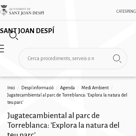
Vés
✕
Imatge
al
CAT
ESP
ENG
contingut
SANT JOAN DESPÍ
Cerca
Fil
Inici
/
Despí informació
/
Agenda
/
Medi Ambient
/
Jugatecambiental al parc de Torreblanca: 'Explora la natura del
d'ariadna
teu parc'
Jugatecambiental al parc de
Torreblanca: 'Explora la natura del
teu parc'