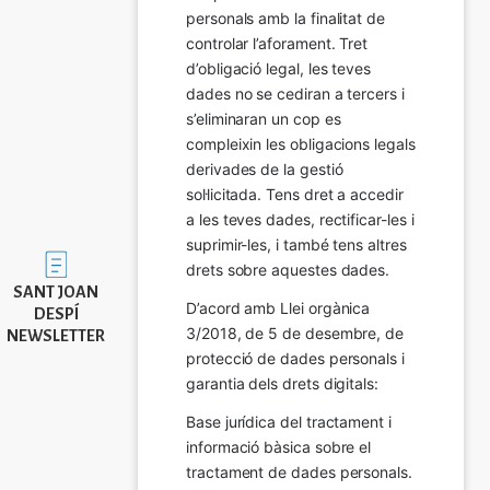
personals amb la finalitat de 
controlar l’aforament. Tret 
d’obligació legal, les teves 
dades no se cediran a tercers i 
s’eliminaran un cop es 
compleixin les obligacions legals 
derivades de la gestió 
sol·licitada. Tens dret a accedir 
a les teves dades, rectificar-les i 
suprimir-les, i també tens altres 
Imatge
drets sobre aquestes dades.
SANT JOAN
D’acord amb Llei orgànica 
DESPÍ
3/2018, de 5 de desembre, de 
NEWSLETTER
protecció de dades personals i 
garantia dels drets digitals:
Base jurídica del tractament i 
informació bàsica sobre el 
tractament de dades personals.