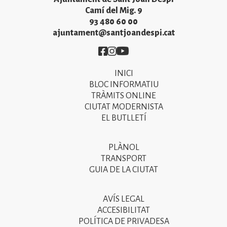
Camí del Mig. 9
93 480 60 00
ajuntament@santjoandespi.cat
Imatge
Imatge
Imatge
INICI
Primer
BLOC INFORMATIU
menú
TRÀMITS ONLINE
CIUTAT MODERNISTA
del
EL BUTLLETÍ
peu
de
PLÀNOL
Segon
pàgina
TRANSPORT
menú
GUIA DE LA CIUTAT
2025
del
peu
AVÍS LEGAL
Tercer
ACCESIBILITAT
de
menú
POLÍTICA DE PRIVADESA