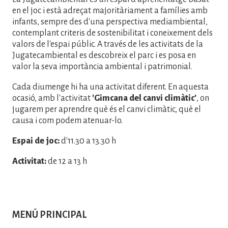
en el joc i està adreçat majoritàriament a famílies amb
infants, sempre des d'una perspectiva mediambiental,
contemplant criteris de sostenibilitat i coneixement dels
valors de l'espai públic. A través de les activitats de la
Jugatecambiental es descobreix el parc i es posa en
valor la seva importància ambiental i patrimonial.
Cada diumenge hi ha una activitat diferent. En aquesta
ocasió, amb l'activitat
'Gimcana del canvi climàtic'
, on
jugarem per aprendre què és el canvi climàtic, què el
causa i com podem atenuar-lo.
Espai de joc:
d'11.30 a 13.30 h
Activitat:
de 12 a 13 h
MENÚ PRINCIPAL