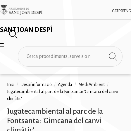
Vés
✕
Imatge
al
CAT
ESP
ENG
contingut
SANT JOAN DESPÍ
Cerca
Fil
Inici
/
Despí informació
/
Agenda
/
Medi Ambient
/
Jugatecambiental al parc de la Fontsanta: 'Gimcana del canvi
d'ariadna
climàtic'
Jugatecambiental al parc de la
Fontsanta: 'Gimcana del canvi
climàtic'