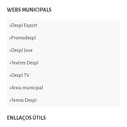
WEBS MUNICIPALS
Despí Esport
Promodespí
Despí Jove
Teatres Despí
Despí TV
Arxiu municipal
Tennis Despí
ENLLAÇOS ÚTILS