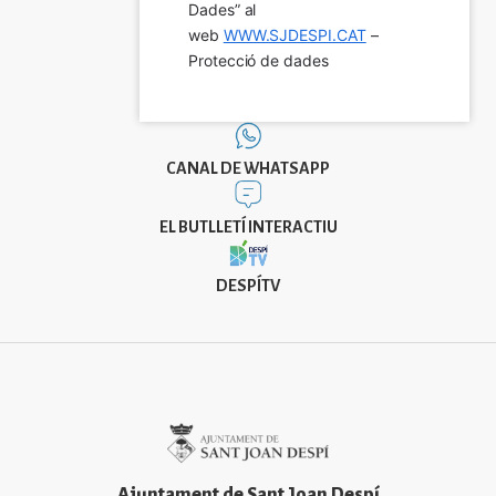
Dades” al 
web 
WWW.SJDESPI.CAT
 – 
Protecció de dades
CANAL DE WHATSAPP
EL BUTLLETÍ INTERACTIU
DESPÍTV
Imatge
Ajuntament de Sant Joan Despí