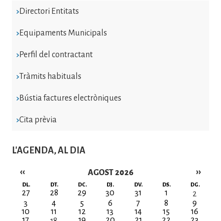
Directori Entitats
Equipaments Municipals
Perfil del contractant
Tràmits habituals
Bústia factures electròniques
Cita prèvia
L'AGENDA, AL DIA
‹‹
››
AGOST 2026
Paginació
DL.
DT.
DC.
DJ.
DV.
DS.
DG.
27
28
29
30
31
1
2
3
4
5
6
7
8
9
10
11
12
13
14
15
16
17
19
20
21
22
23