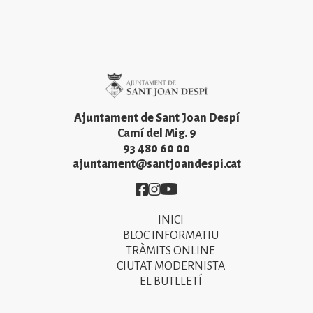
Imatge
Ajuntament de Sant Joan Despí
Camí del Mig. 9
93 480 60 00
ajuntament@santjoandespi.cat
Imatge
Imatge
Imatge
INICI
Primer
BLOC INFORMATIU
menú
TRÀMITS ONLINE
CIUTAT MODERNISTA
del
EL BUTLLETÍ
peu