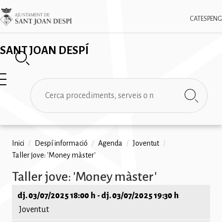
Vés
✕
Imatge
al
CAT
ESP
ENG
contingut
SANT JOAN DESPÍ
Cerca
Fil
Inici
/
Despí informació
/
Agenda
/
Joventut
/
Taller jove: 'Money màster'
d'ariadna
Taller jove: 'Money màster'
dj. 03/07/2025 18:00 h
-
dj. 03/07/2025 19:30 h
Joventut