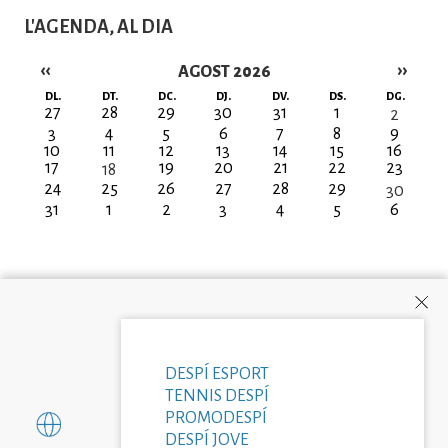
L'AGENDA, AL DIA
‹‹
››
AGOST 2026
Paginació
DL.
DT.
DC.
DJ.
DV.
DS.
DG.
27
28
29
30
31
1
2
3
4
5
6
7
8
9
10
11
12
13
14
15
16
17
19
20
21
22
23
18
24
25
26
27
28
29
30
31
1
2
3
4
5
6
DESPÍ ESPORT
TENNIS DESPÍ
PROMODESPÍ
DESPÍ JOVE