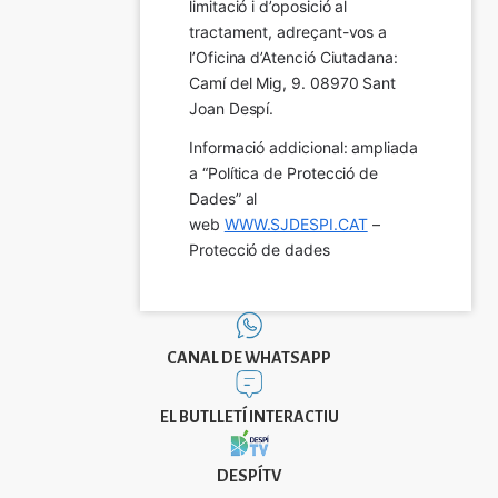
limitació i d’oposició al 
tractament, adreçant-vos a 
l’Oficina d’Atenció Ciutadana: 
Camí del Mig, 9. 08970 Sant 
Joan Despí.
Informació addicional: ampliada 
a “Política de Protecció de 
Dades” al 
web 
WWW.SJDESPI.CAT
 – 
Protecció de dades
CANAL DE WHATSAPP
EL BUTLLETÍ INTERACTIU
DESPÍTV