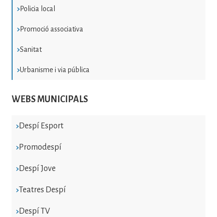
Policia local
Promoció associativa
Sanitat
Urbanisme i via pública
WEBS MUNICIPALS
Despí Esport
Promodespí
Despí Jove
Teatres Despí
Despí TV