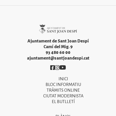
Imatge
Ajuntament de Sant Joan Despí
Camí del Mig. 9
93 480 60 00
ajuntament@santjoandespi.cat
Imatge
Imatge
Imatge
INICI
Primer
BLOC INFORMATIU
menú
TRÀMITS ONLINE
CIUTAT MODERNISTA
del
EL BUTLLETÍ
peu
de