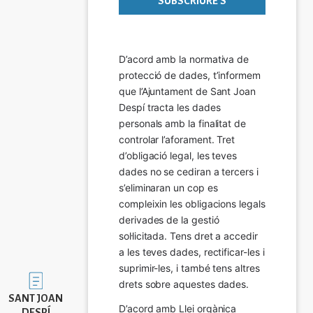
D’acord amb la normativa de 
protecció de dades, t’informem 
que l’Ajuntament de Sant Joan 
Despí tracta les dades 
personals amb la finalitat de 
controlar l’aforament. Tret 
d’obligació legal, les teves 
dades no se cediran a tercers i 
s’eliminaran un cop es 
compleixin les obligacions legals 
derivades de la gestió 
sol·licitada. Tens dret a accedir 
a les teves dades, rectificar-les i 
suprimir-les, i també tens altres 
Imatge
drets sobre aquestes dades.
SANT JOAN
D’acord amb Llei orgànica 
DESPÍ