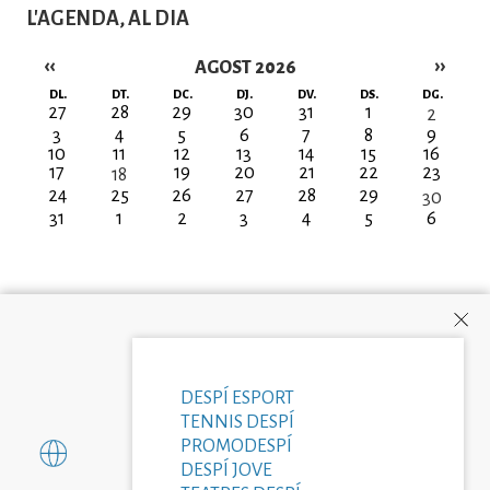
L'AGENDA, AL DIA
‹‹
››
AGOST 2026
Paginació
DL.
DT.
DC.
DJ.
DV.
DS.
DG.
27
28
29
30
31
1
2
3
4
5
6
7
8
9
10
11
12
13
14
15
16
17
19
20
21
22
23
18
24
25
26
27
28
29
30
31
1
2
3
4
5
6
DESPÍ ESPORT
TENNIS DESPÍ
PROMODESPÍ
DESPÍ JOVE