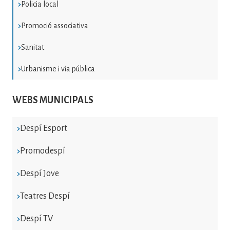
Policia local
Promoció associativa
Sanitat
Urbanisme i via pública
WEBS MUNICIPALS
Despí Esport
Promodespí
Despí Jove
Teatres Despí
Despí TV