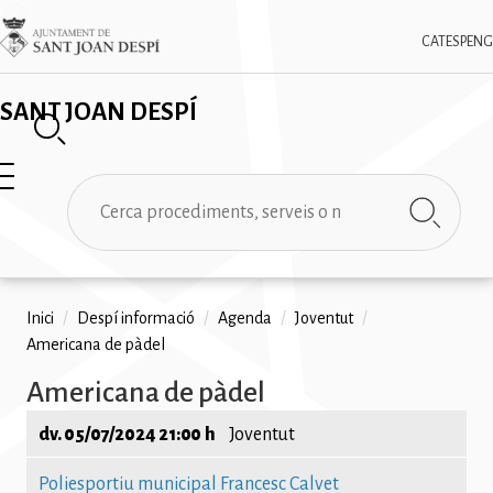
Vés
✕
Imatge
al
CAT
ESP
ENG
contingut
SANT JOAN DESPÍ
Cerca
Fil
Inici
/
Despí informació
/
Agenda
/
Joventut
/
Americana de pàdel
d'ariadna
Americana de pàdel
dv. 05/07/2024 21:00 h
Joventut
Poliesportiu municipal Francesc Calvet