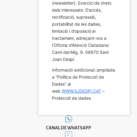
(newsletter). Exercici de drets 
dels interessats: D’accés, 
rectificació, supressió, 
portabilitat de les dades, 
limitació i d’oposició al 
tractament, adreçant-vos a 
l’Oficina d’Atenció Ciutadana: 
Camí del Mig, 9. 08970 Sant 
Joan Despí.
Informació addicional: ampliada 
a “Política de Protecció de 
Dades” al 
web 
WWW.SJDESPI.CAT
 – 
Protecció de dades
CANAL DE WHATSAPP