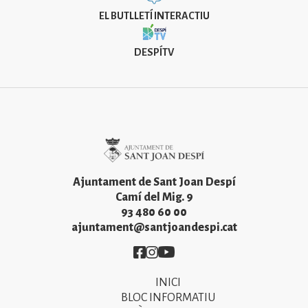
EL BUTLLETÍ INTERACTIU
DESPÍTV
Imatge
Ajuntament de Sant Joan Despí
Camí del Mig. 9
93 480 60 00
ajuntament@santjoandespi.cat
Imatge
Imatge
Imatge
INICI
Primer
BLOC INFORMATIU