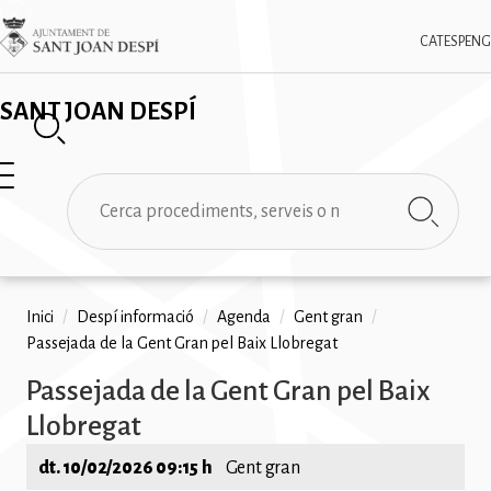
Vés
✕
Imatge
al
CAT
ESP
ENG
contingut
SANT JOAN DESPÍ
Cerca
Fil
Inici
/
Despí informació
/
Agenda
/
Gent gran
/
Passejada de la Gent Gran pel Baix Llobregat
d'ariadna
Passejada de la Gent Gran pel Baix
Llobregat
dt. 10/02/2026 09:15 h
Gent gran