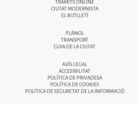
menú
TRÀMITS ONLINE
CIUTAT MODERNISTA
del
EL BUTLLETÍ
peu
de
PLÀNOL
Segon
pàgina
TRANSPORT
menú
GUIA DE LA CIUTAT
2025
del
peu
AVÍS LEGAL
Tercer
ACCESIBILITAT
de
menú
POLÍTICA DE PRIVADESA
pàgina
POLÍTICA DE COOKIES
del
POLÍTICA DE SEGURETAT DE LA INFORMACIÓ
2025
peu
de
pàgina
2025
© Ajuntament de Sant Joan Despí 2015 - Camí del Mig, 9