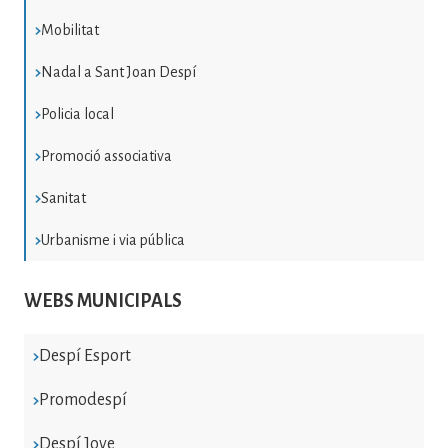
Mobilitat
Nadal a Sant Joan Despí
Policia local
Promoció associativa
Sanitat
Urbanisme i via pública
WEBS MUNICIPALS
Despí Esport
Promodespí
Despí Jove