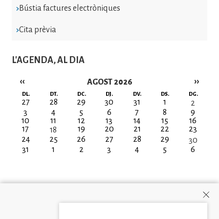
Bústia factures electròniques
Cita prèvia
L'AGENDA, AL DIA
‹‹
››
AGOST 2026
Paginació
DL.
DT.
DC.
DJ.
DV.
DS.
DG.
27
28
29
30
31
1
2
3
4
5
6
7
8
9
10
11
12
13
14
15
16
17
19
20
21
22
23
18
24
25
26
27
28
29
30
31
1
2
3
4
5
6