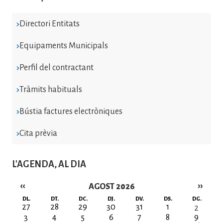
Directori Entitats
Equipaments Municipals
Perfil del contractant
Tràmits habituals
Bústia factures electròniques
Cita prèvia
L'AGENDA, AL DIA
‹‹
››
AGOST 2026
Paginació
DL.
DT.
DC.
DJ.
DV.
DS.
DG.
27
28
29
30
31
1
2
3
4
5
6
7
8
9