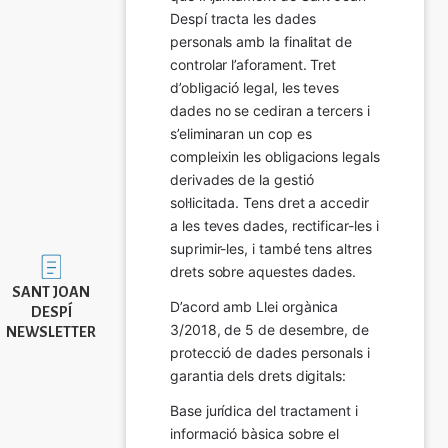
Despí tracta les dades 
personals amb la finalitat de 
controlar l’aforament. Tret 
d’obligació legal, les teves 
dades no se cediran a tercers i 
s’eliminaran un cop es 
compleixin les obligacions legals 
derivades de la gestió 
sol·licitada. Tens dret a accedir 
a les teves dades, rectificar-les i 
suprimir-les, i també tens altres 
Imatge
drets sobre aquestes dades.
SANT JOAN
D’acord amb Llei orgànica 
DESPÍ
3/2018, de 5 de desembre, de 
NEWSLETTER
protecció de dades personals i 
garantia dels drets digitals:
Base jurídica del tractament i 
informació bàsica sobre el 