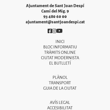
Ajuntament de Sant Joan Despí
Camí del Mig. 9
93 480 60 00
ajuntament@santjoandespi.cat
Imatge
Imatge
Imatge
INICI
Primer
BLOC INFORMATIU
menú
TRÀMITS ONLINE
CIUTAT MODERNISTA
del
EL BUTLLETÍ
peu
de
PLÀNOL
Segon
pàgina
TRANSPORT
menú
GUIA DE LA CIUTAT
2025
del
peu
AVÍS LEGAL
Tercer
ACCESIBILITAT