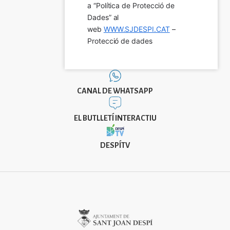
a “Política de Protecció de 
Dades” al 
web 
WWW.SJDESPI.CAT
 – 
Protecció de dades
CANAL DE WHATSAPP
EL BUTLLETÍ INTERACTIU
DESPÍTV
Imatge