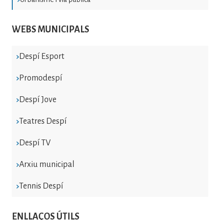
WEBS MUNICIPALS
Despí Esport
Promodespí
Despí Jove
Teatres Despí
Despí TV
Arxiu municipal
Tennis Despí
ENLLAÇOS ÚTILS