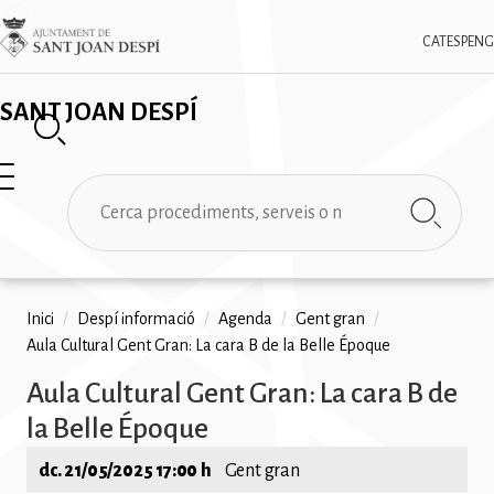
Vés
✕
Imatge
al
CAT
ESP
ENG
contingut
SANT JOAN DESPÍ
Cerca
Fil
Inici
/
Despí informació
/
Agenda
/
Gent gran
/
Aula Cultural Gent Gran: La cara B de la Belle Époque
d'ariadna
Aula Cultural Gent Gran: La cara B de
la Belle Époque
dc. 21/05/2025 17:00 h
Gent gran