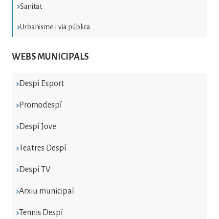
Sanitat
Urbanisme i via pública
WEBS MUNICIPALS
Despí Esport
Promodespí
Despí Jove
Teatres Despí
Despí TV
Arxiu municipal
Tennis Despí