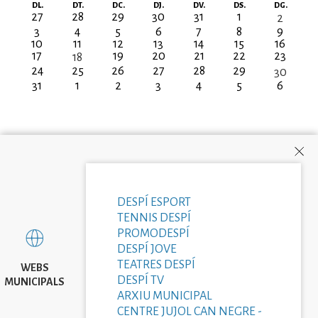
Paginació
DL.
DT.
DC.
DJ.
DV.
DS.
DG.
27
28
29
30
31
1
2
3
4
5
6
7
8
9
10
11
12
13
14
15
16
17
19
20
21
22
23
18
24
25
26
27
28
29
30
31
1
2
3
4
5
6
DESPÍ ESPORT
TENNIS DESPÍ
PROMODESPÍ
DESPÍ JOVE
TEATRES DESPÍ
WEBS
DESPÍ TV
MUNICIPALS
ARXIU MUNICIPAL
CENTRE JUJOL CAN NEGRE -