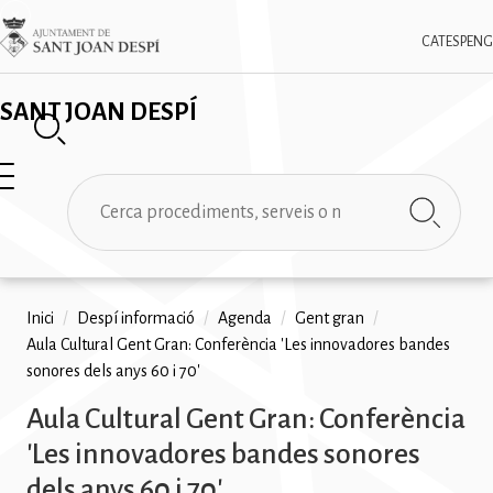
Vés
✕
Imatge
al
CAT
ESP
ENG
contingut
SANT JOAN DESPÍ
Cerca
Fil
Inici
/
Despí informació
/
Agenda
/
Gent gran
/
Aula Cultural Gent Gran: Conferència 'Les innovadores bandes
d'ariadna
sonores dels anys 60 i 70'
Aula Cultural Gent Gran: Conferència
'Les innovadores bandes sonores
dels anys 60 i 70'