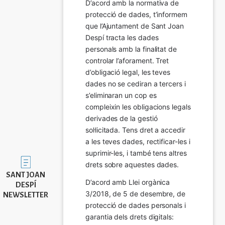
D’acord amb la normativa de 
protecció de dades, t’informem 
que l’Ajuntament de Sant Joan 
Despí tracta les dades 
personals amb la finalitat de 
controlar l’aforament. Tret 
d’obligació legal, les teves 
dades no se cediran a tercers i 
s’eliminaran un cop es 
compleixin les obligacions legals 
derivades de la gestió 
sol·licitada. Tens dret a accedir 
a les teves dades, rectificar-les i 
suprimir-les, i també tens altres 
Imatge
drets sobre aquestes dades.
SANT JOAN
D’acord amb Llei orgànica 
DESPÍ
3/2018, de 5 de desembre, de 
NEWSLETTER
protecció de dades personals i 
garantia dels drets digitals: