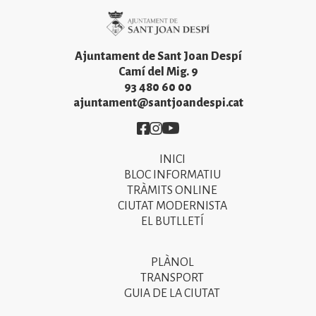
Imatge
Ajuntament de Sant Joan Despí
Camí del Mig. 9
93 480 60 00
ajuntament@santjoandespi.cat
Imatge
Imatge
Imatge
INICI
Primer
BLOC INFORMATIU
menú
TRÀMITS ONLINE
CIUTAT MODERNISTA
del
EL BUTLLETÍ
peu
de
PLÀNOL
Segon
pàgina
TRANSPORT
menú
GUIA DE LA CIUTAT
2025
del