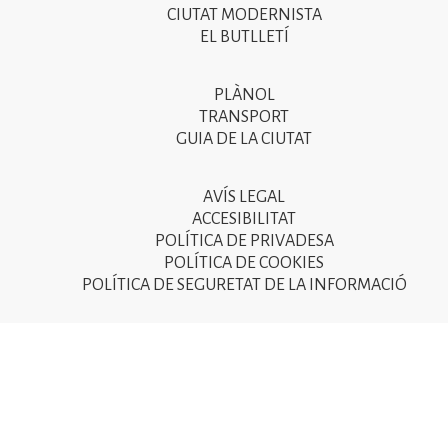
CIUTAT MODERNISTA
del
EL BUTLLETÍ
peu
de
PLÀNOL
Segon
pàgina
TRANSPORT
menú
GUIA DE LA CIUTAT
2025
del
peu
AVÍS LEGAL
Tercer
ACCESIBILITAT
de
menú
POLÍTICA DE PRIVADESA
pàgina
POLÍTICA DE COOKIES
del
POLÍTICA DE SEGURETAT DE LA INFORMACIÓ
2025
peu
de
pàgina
2025
© Ajuntament de Sant Joan Despí 2015 - Camí del Mig, 9
08970 Sant Joan Despí - NIF: P-0821600-D