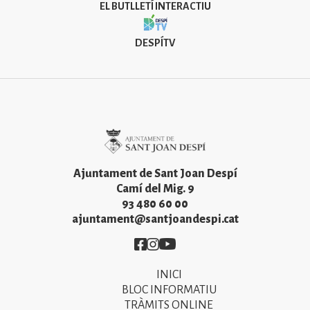
EL BUTLLETÍ INTERACTIU
DESPÍTV
Imatge
Ajuntament de Sant Joan Despí
Camí del Mig. 9
93 480 60 00
ajuntament@santjoandespi.cat
Imatge
Imatge
Imatge
INICI
Primer
BLOC INFORMATIU
menú
TRÀMITS ONLINE