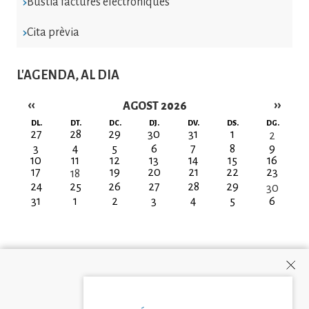
Bústia factures electròniques
Cita prèvia
L'AGENDA, AL DIA
‹‹
››
AGOST 2026
Paginació
DL.
DT.
DC.
DJ.
DV.
DS.
DG.
27
28
29
30
31
1
2
3
4
5
6
7
8
9
10
11
12
13
14
15
16
17
19
20
21
22
23
18
24
25
26
27
28
29
30
31
1
2
3
4
5
6