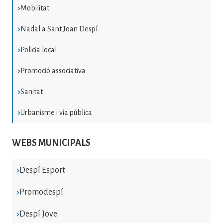
Mobilitat
Nadal a Sant Joan Despí
Policia local
Promoció associativa
Sanitat
Urbanisme i via pública
WEBS MUNICIPALS
Despí Esport
Promodespí
Despí Jove