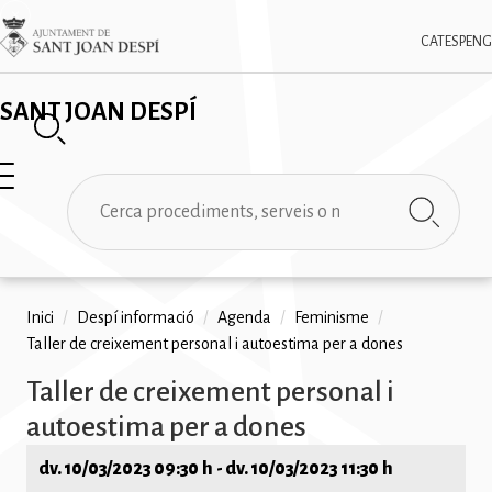
Vés
✕
Imatge
al
CAT
ESP
ENG
contingut
SANT JOAN DESPÍ
Cerca
Fil
Inici
/
Despí informació
/
Agenda
/
Feminisme
/
Taller de creixement personal i autoestima per a dones
d'ariadna
Taller de creixement personal i
autoestima per a dones
dv. 10/03/2023 09:30 h
-
dv. 10/03/2023 11:30 h