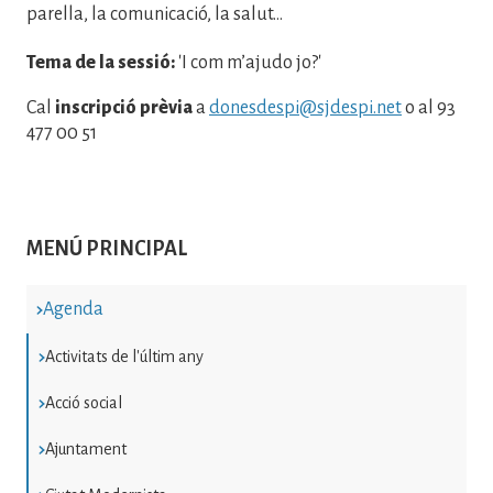
parella, la comunicació, la salut...
Tema de la sessió:
'I com m’ajudo jo?'
Cal
inscripció prèvia
a
donesdespi@sjdespi.net
o al 93
477 00 51
MENÚ PRINCIPAL
Agenda
Activitats de l'últim any
Acció social
Ajuntament