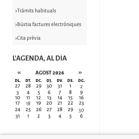
Tràmits habituals
Bústia factures electròniques
Cita prèvia
L'AGENDA, AL DIA
‹‹
››
AGOST 2026
Paginació
DL.
DT.
DC.
DJ.
DV.
DS.
DG.
27
28
29
30
31
1
2
3
4
5
6
7
8
9
10
11
12
13
14
15
16
17
19
20
21
22
23
18
24
25
26
27
28
29
30
31
1
2
3
4
5
6