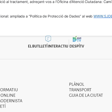
osició al tractament, adreçant-vos a l’Oficina d’Atenció Ciutadana: Cam
ional: ampliada a “Política de Protecció de Dades” al web 
WWW.SJDE
EL BUTLLETÍ INTERACTIU
DESPÍTV
PLÀNOL
Segon
FORMATIU
TRANSPORT
menú
 ONLINE
GUIA DE LA CIUTAT
MODERNISTA
del
ETÍ
peu