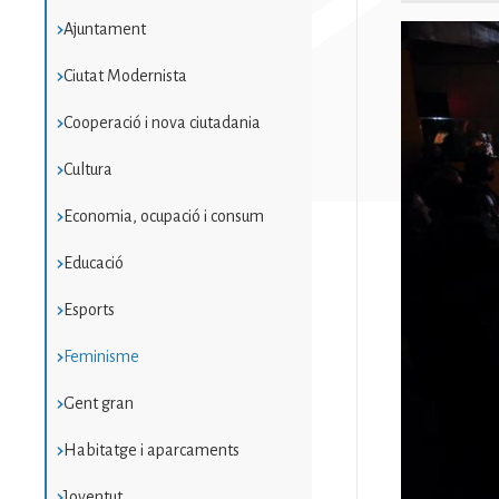
Ajuntament
Imatge
Ciutat Modernista
Cooperació i nova ciutadania
Cultura
Economia, ocupació i consum
Educació
Esports
Feminisme
Gent gran
Habitatge i aparcaments
Joventut