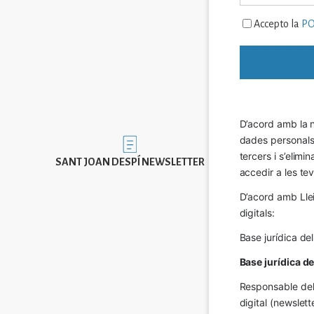
Accepto la
PO
D’acord amb la n
dades personals a
Imatge
tercers i s’elimi
SANT JOAN DESPÍ NEWSLETTER
accedir a les tev
D’acord amb Llei
digitals:
Base jurídica de
Base jurídica d
Responsable del 
digital (newslett