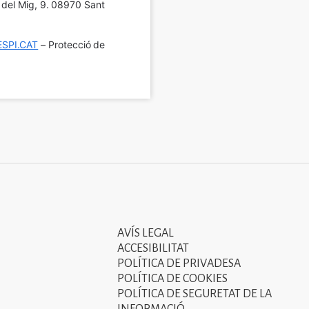
í del Mig, 9. 08970 Sant 
SPI.CAT
 – Protecció de 
AVÍS LEGAL
Tercer
ACCESIBILITAT
menú
POLÍTICA DE PRIVADESA
POLÍTICA DE COOKIES
del
POLÍTICA DE SEGURETAT DE LA
peu
INFORMACIÓ