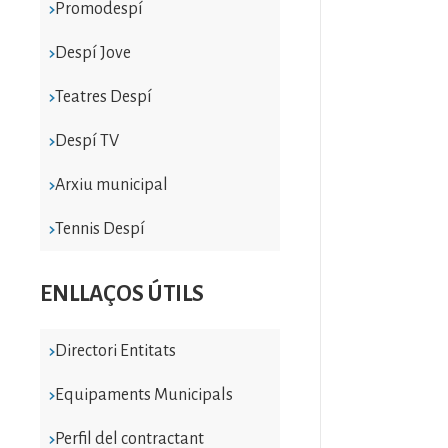
Promodespí
Despí Jove
Teatres Despí
Despí TV
Arxiu municipal
Tennis Despí
ENLLAÇOS ÚTILS
Directori Entitats
Equipaments Municipals
Perfil del contractant