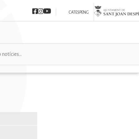
Imatge
Imatge
Imatge
Imatge
CAT
ESP
ENG