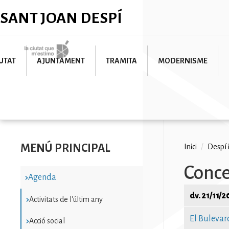
Vés
✕
SANT JOAN DESPÍ
al
contingut
Imatge
UTAT
AJUNTAMENT
TRAMITA
MODERNISME
MENÚ PRINCIPAL
Fil
Inici
/
Despí 
d'ariad
Conce
Agenda
dv. 21/11/
Activitats de l'últim any
El Bulevar
Acció social