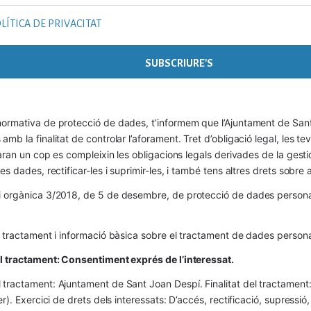
LÍTICA DE PRIVACITAT
ormativa de protecció de dades, t’informem que l’Ajuntament de Sant 
mb la finalitat de controlar l’aforament. Tret d’obligació legal, les t
naran un cop es compleixin les obligacions legals derivades de la gestió 
es dades, rectificar-les i suprimir-les, i també tens altres drets sobr
 orgànica 3/2018, de 5 de desembre, de protecció de dades personals
l tractament i informació bàsica sobre el tractament de dades persona
el tractament: Consentiment exprés de l’interessat.
tractament: Ajuntament de Sant Joan Despí. Finalitat del tractament:  
er). Exercici de drets dels interessats: D’accés, rectificació, supressió,