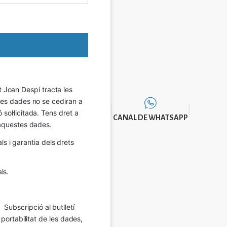
Joan Despí tracta les 
eves dades no se cediran a 
sol·licitada. Tens dret a 
CANAL DE WHATSAPP
e aquestes dades.
 i garantia dels drets 
ls.
Subscripció al butlletí 
 portabilitat de les dades, 