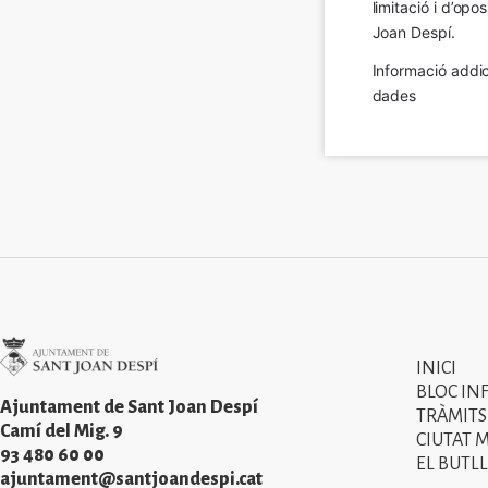
limitació i d’op
Joan Despí.
Informació addic
dades
Imatge
INICI
Primer
BLOC IN
menú
Ajuntament de Sant Joan Despí
TRÀMITS
Camí del Mig. 9
CIUTAT 
del
93 480 60 00
EL BUTLL
peu
ajuntament@santjoandespi.cat