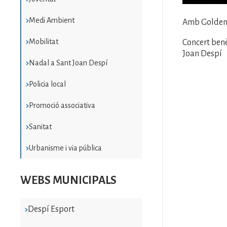
Medi Ambient
Amb Golden 
Mobilitat
Concert benè
Joan Despí
Nadal a Sant Joan Despí
Policia local
Promoció associativa
Sanitat
Urbanisme i via pública
WEBS MUNICIPALS
Despí Esport