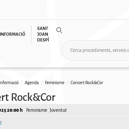
SANT
INFORMACIÓ
JOAN
DESPÍ
Cerca
informació
/
Agenda
/
Feminisme
/
Concert Rock&Cor
na
rt Rock&Cor
2025 20:00 h
Feminisme
Joventut
d