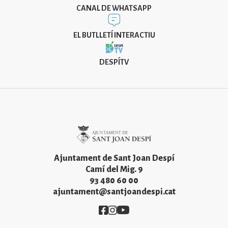
CANAL DE WHATSAPP
EL BUTLLETÍ INTERACTIU
DESPÍTV
Imatge
Ajuntament de Sant Joan Despí
Camí del Mig. 9
93 480 60 00
ajuntament@santjoandespi.cat
Imatge
Imatge
Imatge