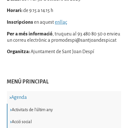
Horari:
de 9.15 a 14.15 h
Inscripcions
en aquest
enllaç
Per a més informació
, truqueu al 93 480 80 50 o envieu
un correu electrònic a promodespi@santjoandespi.cat
Organitza:
Ajuntament de Sant Joan Despí
MENÚ PRINCIPAL
Agenda
Activitats de l'últim any
Acció social