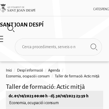
Vés
✕
Imatge
al
CAT
ESP
ENG
contingut
SANT JOAN DESPÍ
Cerca
Fil
Inici
/
Despí informació
/
Agenda
/
Economia, ocupació i consum
/
Taller de formació: Actic mitjà
d'ariadna
Taller de formació: Actic mitjà
dc. 01/10/2025 00:00 h
-
dj. 30/10/2025 23:59 h
Economia, ocupació i consum