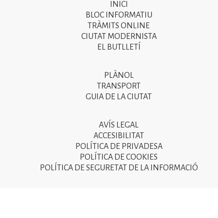
INICI
Primer
BLOC INFORMATIU
menú
TRÀMITS ONLINE
CIUTAT MODERNISTA
del
EL BUTLLETÍ
peu
de
PLÀNOL
Segon
pàgina
TRANSPORT
menú
GUIA DE LA CIUTAT
2025
del
peu
AVÍS LEGAL
Tercer
ACCESIBILITAT
de
menú
POLÍTICA DE PRIVADESA
pàgina
POLÍTICA DE COOKIES
del
POLÍTICA DE SEGURETAT DE LA INFORMACIÓ
2025
peu
de
pàgina