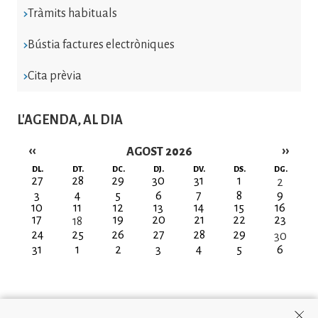
Tràmits habituals
Bústia factures electròniques
Cita prèvia
L'AGENDA, AL DIA
‹‹
››
AGOST 2026
Paginació
DL.
DT.
DC.
DJ.
DV.
DS.
DG.
27
28
29
30
31
1
2
3
4
5
6
7
8
9
10
11
12
13
14
15
16
17
19
20
21
22
23
18
24
25
26
27
28
29
30
31
1
2
3
4
5
6