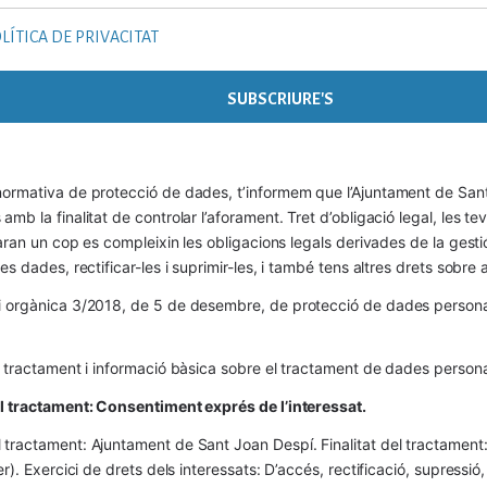
LÍTICA DE PRIVACITAT
ormativa de protecció de dades, t’informem que l’Ajuntament de Sant 
mb la finalitat de controlar l’aforament. Tret d’obligació legal, les t
naran un cop es compleixin les obligacions legals derivades de la gestió 
es dades, rectificar-les i suprimir-les, i també tens altres drets sobr
 orgànica 3/2018, de 5 de desembre, de protecció de dades personals
l tractament i informació bàsica sobre el tractament de dades persona
el tractament: Consentiment exprés de l’interessat.
tractament: Ajuntament de Sant Joan Despí. Finalitat del tractament:  
er). Exercici de drets dels interessats: D’accés, rectificació, supressió,