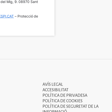
í del Mig, 9. 08970 Sant 
SPI.CAT
 – Protecció de 
AVÍS LEGAL
Tercer
ACCESIBILITAT
menú
POLÍTICA DE PRIVADESA
POLÍTICA DE COOKIES
del
POLÍTICA DE SEGURETAT DE LA
peu
INFORMACIÓ