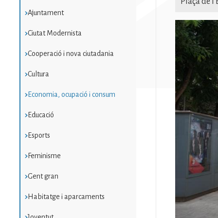
Plaça de l
Ajuntament
Imatge
Ciutat Modernista
Cooperació i nova ciutadania
Cultura
Economia, ocupació i consum
Educació
Esports
Feminisme
Gent gran
Habitatge i aparcaments
Joventut