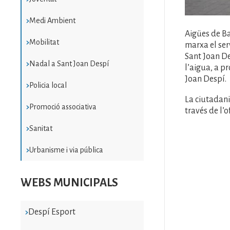
Medi Ambient
Aigües de Ba
Mobilitat
marxa el ser
Sant Joan Des
Nadal a Sant Joan Despí
l’aigua, a p
Joan Despí.
Policia local
La ciutadani
Promoció associativa
través de l’o
Sanitat
Urbanisme i via pública
WEBS MUNICIPALS
Despí Esport