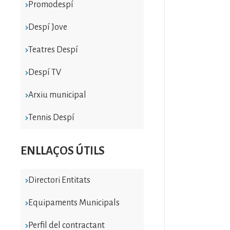
Promodespí
Despí Jove
Teatres Despí
Despí TV
Arxiu municipal
Tennis Despí
ENLLAÇOS ÚTILS
Directori Entitats
Equipaments Municipals
Perfil del contractant