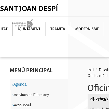
Vés
✕
SANT JOAN DESPÍ
al
contingut
Imatge
UTAT
AJUNTAMENT
TRAMITA
MODERNISME
MENÚ PRINCIPAL
Fil
Inici
/
Despí 
Oficina mòbil
d'ariad
Agenda
Ofici
Activitats de l'últim any
dj. 27/03/
Acció social