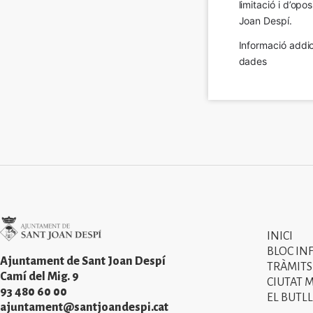
limitació i d’op
Joan Despí.
Informació addic
dades
Imatge
INICI
Primer
BLOC IN
menú
Ajuntament de Sant Joan Despí
TRÀMITS
Camí del Mig. 9
CIUTAT 
del
93 480 60 00
EL BUTLL
peu
ajuntament@santjoandespi.cat