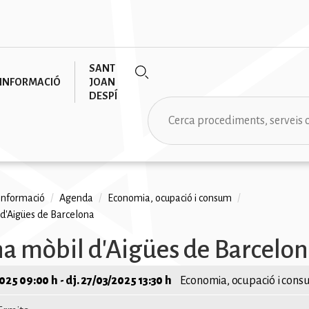
SANT
INFORMACIÓ
JOAN
DESPÍ
Cerca
informació
/
Agenda
/
Economia, ocupació i consum
/
 d'Aigües de Barcelona
na
na mòbil d'Aigües de Barcelo
2025 09:00 h
-
dj. 27/03/2025 13:30 h
Economia, ocupació i con