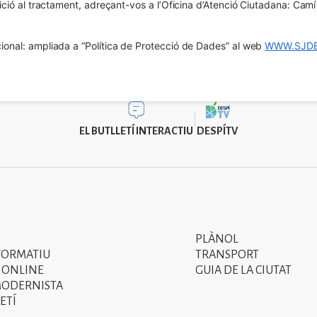
osició al tractament, adreçant-vos a l’Oficina d’Atenció Ciutadana: Cam
ional: ampliada a “Política de Protecció de Dades” al web 
WWW.SJDE
EL BUTLLETÍ INTERACTIU
DESPÍTV
PLÀNOL
Segon
FORMATIU
TRANSPORT
menú
 ONLINE
GUIA DE LA CIUTAT
MODERNISTA
del
ETÍ
peu