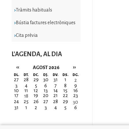
Tràmits habituals
Bústia factures electròniques
Cita prèvia
L'AGENDA, AL DIA
‹‹
››
AGOST 2026
Paginació
DL.
DT.
DC.
DJ.
DV.
DS.
DG.
27
28
29
30
31
1
2
3
4
5
6
7
8
9
10
11
12
13
14
15
16
17
19
20
21
22
23
18
24
25
26
27
28
29
30
31
1
2
3
4
5
6