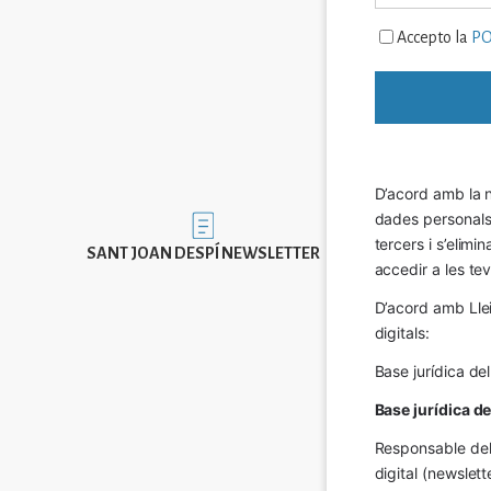
Accepto la
PO
D’acord amb la n
dades personals a
Imatge
tercers i s’elimi
SANT JOAN DESPÍ NEWSLETTER
accedir a les tev
D’acord amb Llei
digitals:
Base jurídica de
Base jurídica d
Responsable del 
digital (newslett