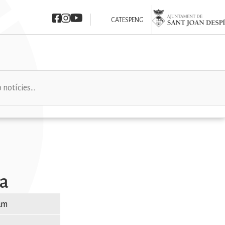
Imatge
Imatge
Imatge
Imatge
CAT
ESP
ENG
na
sum