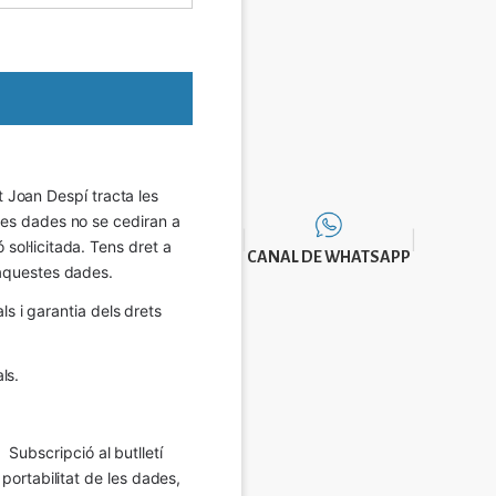
Joan Despí tracta les 
eves dades no se cediran a 
sol·licitada. Tens dret a 
CANAL DE WHATSAPP
e aquestes dades.
 i garantia dels drets 
ls.
Subscripció al butlletí 
 portabilitat de les dades, 