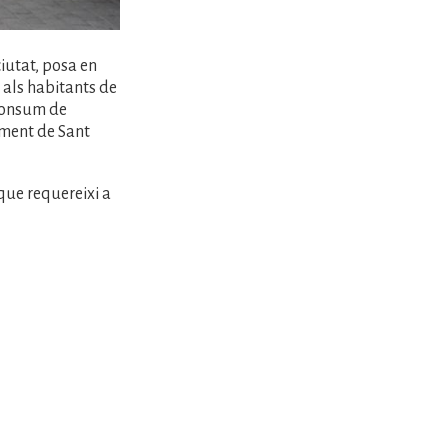
ciutat, posa en
 als habitants de
 consum de
ament de Sant
 que requereixi a