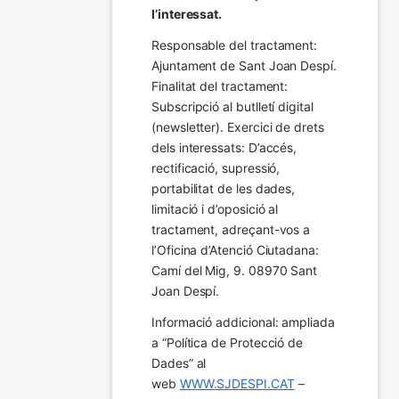
l’interessat.
Responsable del tractament: 
Ajuntament de Sant Joan Despí. 
Finalitat del tractament:  
Subscripció al butlletí digital 
(newsletter). Exercici de drets 
dels interessats: D’accés, 
rectificació, supressió, 
portabilitat de les dades, 
limitació i d’oposició al 
tractament, adreçant-vos a 
l’Oficina d’Atenció Ciutadana: 
Camí del Mig, 9. 08970 Sant 
Joan Despí.
Informació addicional: ampliada 
a “Política de Protecció de 
Dades” al 
web 
WWW.SJDESPI.CAT
 – 