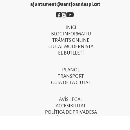
ajuntament@santjoandespi.cat
Imatge
Imatge
Imatge
INICI
Primer
BLOC INFORMATIU
menú
TRÀMITS ONLINE
CIUTAT MODERNISTA
del
EL BUTLLETÍ
peu
de
PLÀNOL
Segon
pàgina
TRANSPORT
menú
GUIA DE LA CIUTAT
2025
del
peu
AVÍS LEGAL
Tercer
ACCESIBILITAT
de
menú
POLÍTICA DE PRIVADESA
pàgina
POLÍTICA DE COOKIES
del
POLÍTICA DE SEGURETAT DE LA INFORMACIÓ
2025
peu