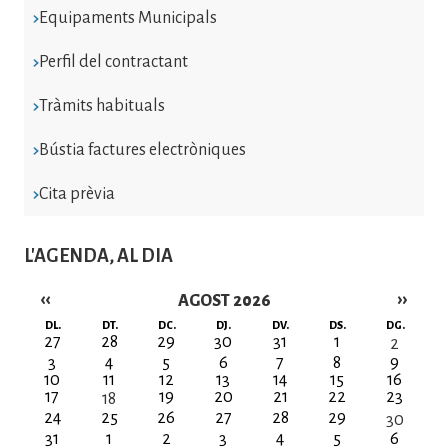
Equipaments Municipals
Perfil del contractant
Tràmits habituals
Bústia factures electròniques
Cita prèvia
L'AGENDA, AL DIA
‹‹
››
AGOST 2026
Paginació
DL.
DT.
DC.
DJ.
DV.
DS.
DG.
27
28
29
30
31
1
2
3
4
5
6
7
8
9
10
11
12
13
14
15
16
17
19
20
21
22
23
18
24
25
26
27
28
29
30
31
1
2
3
4
5
6