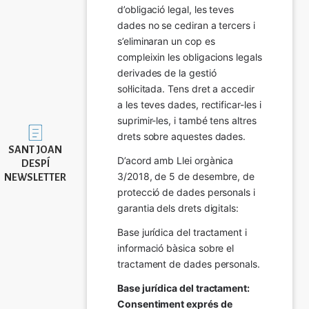
d’obligació legal, les teves 
dades no se cediran a tercers i 
s’eliminaran un cop es 
compleixin les obligacions legals 
derivades de la gestió 
sol·licitada. Tens dret a accedir 
a les teves dades, rectificar-les i 
suprimir-les, i també tens altres 
Imatge
drets sobre aquestes dades.
SANT JOAN
D’acord amb Llei orgànica 
DESPÍ
3/2018, de 5 de desembre, de 
NEWSLETTER
protecció de dades personals i 
garantia dels drets digitals:
Base jurídica del tractament i 
informació bàsica sobre el 
tractament de dades personals.
Base jurídica del tractament: 
Consentiment exprés de 