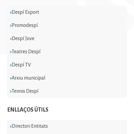
Despí Esport
Promodespí
Despí Jove
Teatres Despí
Despí TV
Arxiu municipal
Tennis Despí
ENLLAÇOS ÚTILS
Directori Entitats