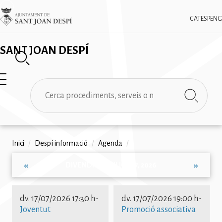
Vés
✕
Imatge
al
CAT
ESP
ENG
contingut
SANT JOAN DESPÍ
Cerca
Fil
Inici
/
Despí informació
/
Agenda
/
d'ariadna
DIVENDRES, JULIOL 17, 2026
‹‹
››
Paginació
dv. 17/07/2026 17:30 h
-
dv. 17/07/2026 19:00 h
-
Joventut
Promoció associativa