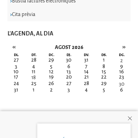
Bústia factures electròniques
Cita prèvia
L'AGENDA, AL DIA
‹‹
››
AGOST 2026
Paginació
DL.
DT.
DC.
DJ.
DV.
DS.
DG.
27
28
29
30
31
1
2
3
4
5
6
7
8
9
10
11
12
13
14
15
16
17
19
20
21
22
23
18
24
25
26
27
28
29
30
31
1
2
3
4
5
6