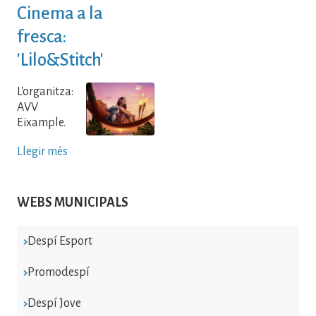
Cinema a la
fresca:
'Lilo&Stitch'
L'organitza:
AVV
Eixample.
Llegir més
WEBS MUNICIPALS
Despí Esport
Promodespí
Despí Jove