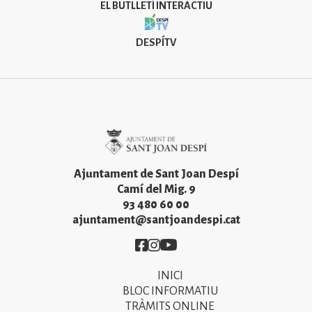
EL BUTLLETÍ INTERACTIU
DESPÍTV
Imatge
Ajuntament de Sant Joan Despí
Camí del Mig. 9
93 480 60 00
ajuntament@santjoandespi.cat
Imatge
Imatge
Imatge
INICI
Primer
BLOC INFORMATIU
menú
TRÀMITS ONLINE