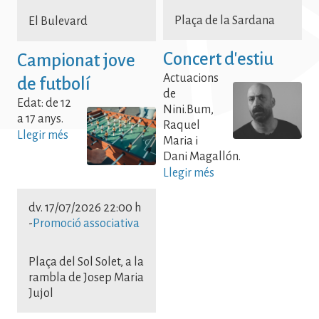
Plaça de la Sardana
El Bulevard
Concert d'estiu
Campionat jove
Actuacions
de futbolí
de
Edat: de 12
Nini.Bum,
a 17 anys.
Raquel
Llegir més
Maria i
Dani Magallón.
Llegir més
dv. 17/07/2026 22:00 h
-
Promoció associativa
Plaça del Sol Solet, a la
rambla de Josep Maria
Jujol