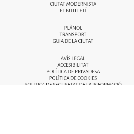
CIUTAT MODERNISTA
del
EL BUTLLETÍ
peu
de
PLÀNOL
Segon
pàgina
TRANSPORT
menú
GUIA DE LA CIUTAT
2025
del
peu
AVÍS LEGAL
Tercer
ACCESIBILITAT
de
menú
POLÍTICA DE PRIVADESA
pàgina
POLÍTICA DE COOKIES
del
POLÍTICA DE SEGURETAT DE LA INFORMACIÓ
2025
peu
de
pàgina
2025
© Ajuntament de Sant Joan Despí 2015 - Camí del Mig, 9
08970 Sant Joan Despí - NIF: P-0821600-D