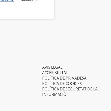
AVÍS LEGAL
Tercer
ACCESIBILITAT
menú
POLÍTICA DE PRIVADESA
POLÍTICA DE COOKIES
del
POLÍTICA DE SEGURETAT DE LA
peu
INFORMACIÓ
de
pàgina