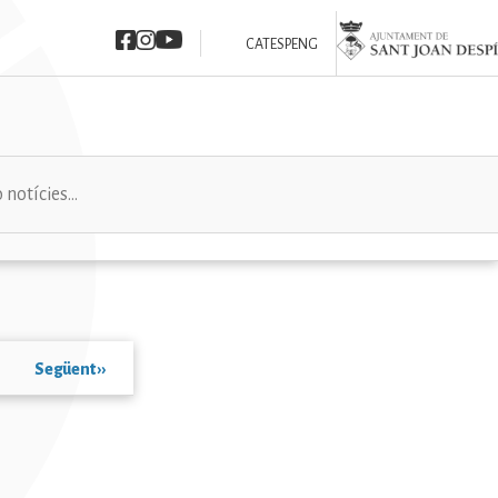
Imatge
Imatge
Imatge
Imatge
CAT
ESP
ENG
Següent
››