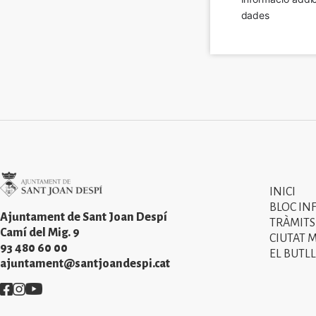
dades
Imatge
INICI
Primer
BLOC IN
menú
Ajuntament de Sant Joan Despí
TRÀMITS
Camí del Mig. 9
CIUTAT 
del
93 480 60 00
EL BUTLL
peu
ajuntament@santjoandespi.cat
de
Imatge
Imatge
Imatge
pàgina