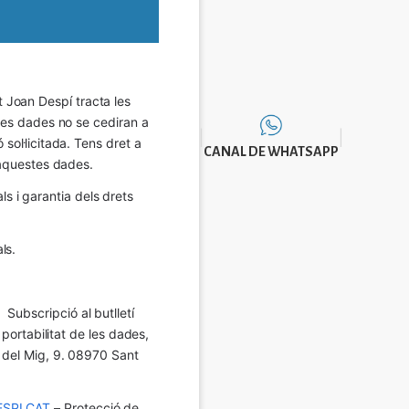
Joan Despí tracta les 
eves dades no se cediran a 
sol·licitada. Tens dret a 
CANAL DE WHATSAPP
e aquestes dades.
 i garantia dels drets 
ls.
Subscripció al butlletí 
 portabilitat de les dades, 
í del Mig, 9. 08970 Sant 
SPI.CAT
 – Protecció de 