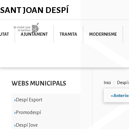
Vés
✕
SANT JOAN DESPÍ
al
contingut
Imatge
UTAT
AJUNTAMENT
TRAMITA
MODERNISME
WEBS MUNICIPALS
Fil
Inici
/
Despí 
d'ariad
‹‹
Anterio
Despí Esport
Paginac
Promodespí
Despí Jove