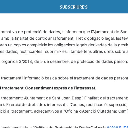
ormativa de protecció de dades, t’informem que l’Ajuntament de Sant 
mb la finalitat de controlar l’aforament. Tret d’obligació legal, les t
naran un cop es compleixin les obligacions legals derivades de la gestió 
es dades, rectificar-les i suprimir-les, i també tens altres drets sobr
 orgànica 3/2018, de 5 de desembre, de protecció de dades personals
l tractament i informació bàsica sobre el tractament de dades persona
el tractament: Consentiment exprés de l’interessat.
tractament: Ajuntament de Sant Joan Despí. Finalitat del tractament:  
er). Exercici de drets dels interessats: D’accés, rectificació, supressió,
osició al tractament, adreçant-vos a l’Oficina d’Atenció Ciutadana: Cam
ional: ampliada a “Política de Protecció de Dades” al web 
WWW.SJDE