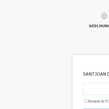
WEBS MUNI
SANT JOAN 
Accepto la
PO