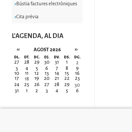
Bústia factures electròniques
Cita prèvia
L'AGENDA, AL DIA
‹‹
››
AGOST 2026
Paginació
DL.
DT.
DC.
DJ.
DV.
DS.
DG.
27
28
29
30
31
1
2
3
4
5
6
7
8
9
10
11
12
13
14
15
16
17
19
20
21
22
23
18
24
25
26
27
28
29
30
31
1
2
3
4
5
6