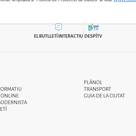
EL BUTLLETÍ INTERACTIU
DESPÍTV
PLÀNOL
Segon
FORMATIU
TRANSPORT
menú
 ONLINE
GUIA DE LA CIUTAT
MODERNISTA
del
ETÍ
peu
de
pàgina