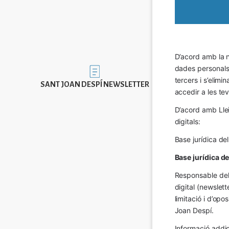
D’acord amb la n
dades personals a
Imatge
tercers i s’elimi
SANT JOAN DESPÍ NEWSLETTER
accedir a les tev
D’acord amb Llei
digitals:
Base jurídica de
Base jurídica d
Responsable del 
digital (newslett
limitació i d’op
Joan Despí.
Informació addic