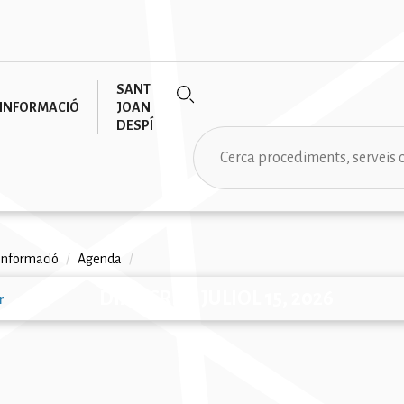
SANT
INFORMACIÓ
JOAN
DESPÍ
Cerca
informació
/
Agenda
/
na
DIMECRES, JULIOL 15, 2026
r
ió