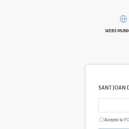
WEBS MUNI
SANT JOAN 
Accepto la
PO