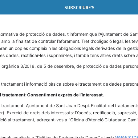
ormativa de protecció de dades, t’informem que l’Ajuntament de Sant 
mb la finalitat de controlar l’aforament. Tret d’obligació legal, les t
naran un cop es compleixin les obligacions legals derivades de la gestió 
es dades, rectificar-les i suprimir-les, i també tens altres drets sobr
 orgànica 3/2018, de 5 de desembre, de protecció de dades personals
l tractament i informació bàsica sobre el tractament de dades persona
el tractament: Consentiment exprés de l’interessat.
tractament: Ajuntament de Sant Joan Despí. Finalitat del tractament:  
er). Exercici de drets dels interessats: D’accés, rectificació, supressió,
osició al tractament, adreçant-vos a l’Oficina d’Atenció Ciutadana: Cam
ional: ampliada a “Política de Protecció de Dades” al web 
WWW.SJDE