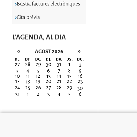
Bústia factures electròniques
Cita prèvia
L'AGENDA, AL DIA
‹‹
››
AGOST 2026
Paginació
DL.
DT.
DC.
DJ.
DV.
DS.
DG.
27
28
29
30
31
1
2
3
4
5
6
7
8
9
10
11
12
13
14
15
16
17
19
20
21
22
23
18
24
25
26
27
28
29
30
31
1
2
3
4
5
6