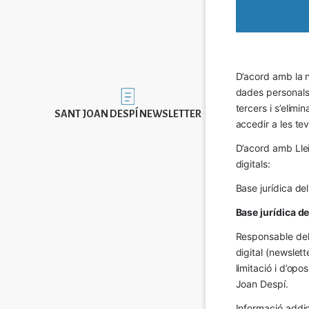
D’acord amb la n
dades personals a
Imatge
tercers i s’elimi
SANT JOAN DESPÍ NEWSLETTER
accedir a les tev
D’acord amb Llei
digitals:
Base jurídica de
Base jurídica d
Responsable del 
digital (newslett
limitació i d’op
Joan Despí.
Informació addic