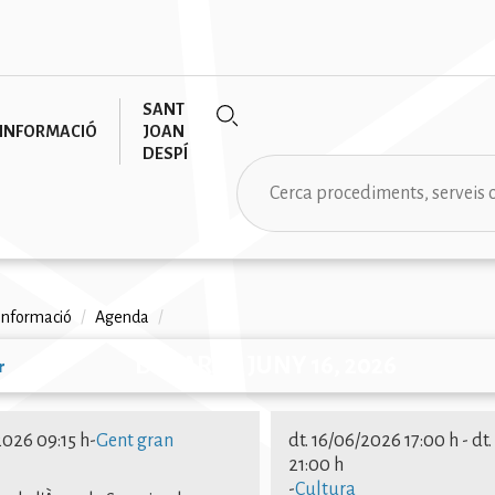
SANT
INFORMACIÓ
JOAN
DESPÍ
Cerca
informació
/
Agenda
/
na
DIMARTS, JUNY 16, 2026
r
ió
2026 09:15 h
-
Gent gran
dt. 16/06/2026 17:00 h
-
dt
21:00 h
-
Cultura