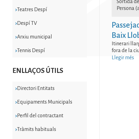
Sortida de
Persona (a
Teatres Despí
Despí TV
Passejad
Baix Llo
Arxiu municipal
Itinerari lla
Tennis Despí
fora de la ci
Llegir més
ENLLAÇOS ÚTILS
Directori Entitats
Equipaments Municipals
Perfil del contractant
Tràmits habituals