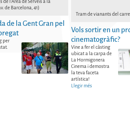
s de l'Àrea de Serveis a la
v. de Barcelona, 41)
Tram de vianants del carre
a de la Gent Gran pel
Vols sortir en un pr
bregat
cinematogràfic?
rg per
utat.
Vine a fer el càsting
ubicat a la carpa de
La Hormigonera
Cinema i demostra
la teva faceta
artística!
Llegir més