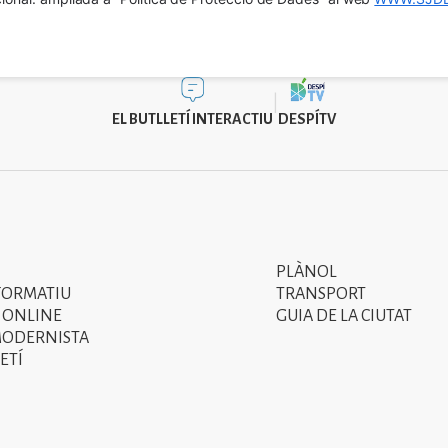
EL BUTLLETÍ INTERACTIU
DESPÍTV
PLÀNOL
Segon
FORMATIU
TRANSPORT
menú
 ONLINE
GUIA DE LA CIUTAT
MODERNISTA
del
ETÍ
peu
de
pàgina