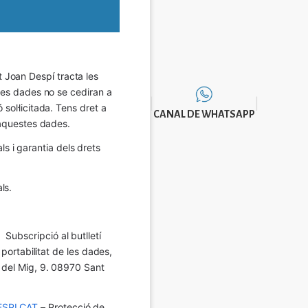
Joan Despí tracta les 
eves dades no se cediran a 
sol·licitada. Tens dret a 
CANAL DE WHATSAPP
e aquestes dades.
 i garantia dels drets 
ls.
Subscripció al butlletí 
 portabilitat de les dades, 
í del Mig, 9. 08970 Sant 
SPI.CAT
 – Protecció de 