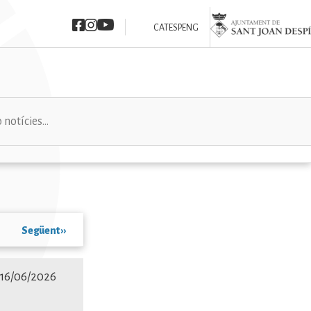
Imatge
Imatge
Imatge
Imatge
CAT
ESP
ENG
Següent
››
. 16/06/2026