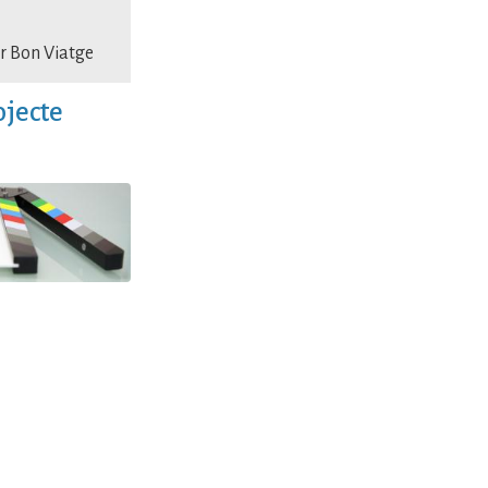
r Bon Viatge
ojecte