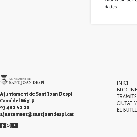
dades
Imatge
INICI
Primer
BLOC IN
menú
Ajuntament de Sant Joan Despí
TRÀMITS
Camí del Mig. 9
CIUTAT 
del
93 480 60 00
EL BUTLL
peu
ajuntament@santjoandespi.cat
de
Imatge
Imatge
Imatge
pàgina