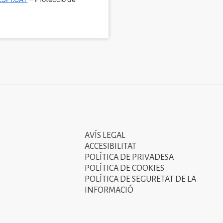
AVÍS LEGAL
Tercer
ACCESIBILITAT
menú
POLÍTICA DE PRIVADESA
POLÍTICA DE COOKIES
del
POLÍTICA DE SEGURETAT DE LA
peu
INFORMACIÓ
de
pàgina