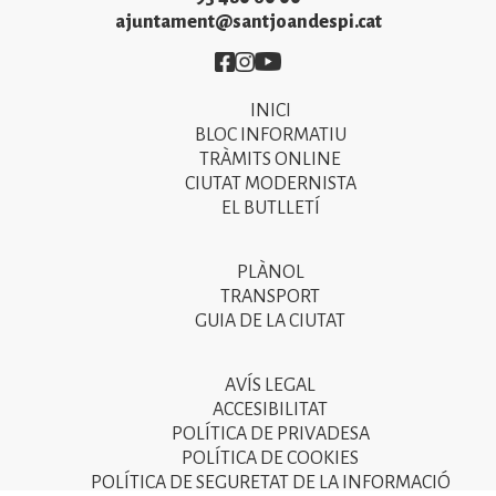
ajuntament@santjoandespi.cat
Imatge
Imatge
Imatge
INICI
Primer
BLOC INFORMATIU
menú
TRÀMITS ONLINE
CIUTAT MODERNISTA
del
EL BUTLLETÍ
peu
de
PLÀNOL
Segon
pàgina
TRANSPORT
menú
GUIA DE LA CIUTAT
2025
del
peu
AVÍS LEGAL
Tercer
ACCESIBILITAT
de
menú
POLÍTICA DE PRIVADESA
pàgina
POLÍTICA DE COOKIES
del
POLÍTICA DE SEGURETAT DE LA INFORMACIÓ