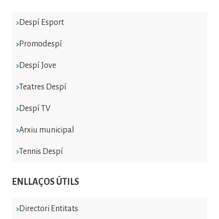
Despí Esport
Promodespí
Despí Jove
Teatres Despí
Despí TV
Arxiu municipal
Tennis Despí
ENLLAÇOS ÚTILS
Directori Entitats