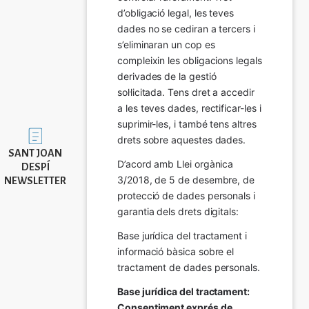
d’obligació legal, les teves 
dades no se cediran a tercers i 
s’eliminaran un cop es 
compleixin les obligacions legals 
derivades de la gestió 
sol·licitada. Tens dret a accedir 
a les teves dades, rectificar-les i 
suprimir-les, i també tens altres 
Imatge
drets sobre aquestes dades.
SANT JOAN
D’acord amb Llei orgànica 
DESPÍ
3/2018, de 5 de desembre, de 
NEWSLETTER
protecció de dades personals i 
garantia dels drets digitals:
Base jurídica del tractament i 
informació bàsica sobre el 
tractament de dades personals.
Base jurídica del tractament: 
Consentiment exprés de 