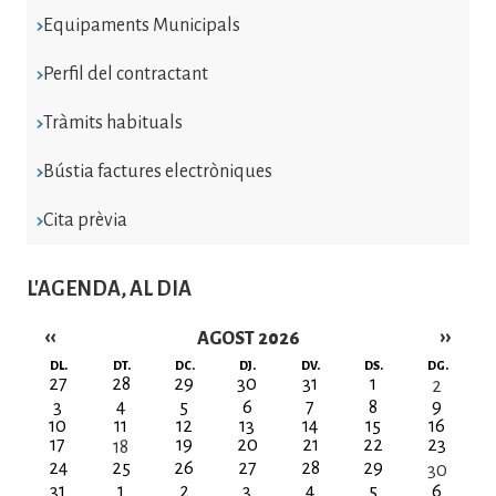
Equipaments Municipals
Perfil del contractant
Tràmits habituals
Bústia factures electròniques
Cita prèvia
L'AGENDA, AL DIA
‹‹
››
AGOST 2026
Paginació
DL.
DT.
DC.
DJ.
DV.
DS.
DG.
27
28
29
30
31
1
2
3
4
5
6
7
8
9
10
11
12
13
14
15
16
17
19
20
21
22
23
18
24
25
26
27
28
29
30
31
1
2
3
4
5
6