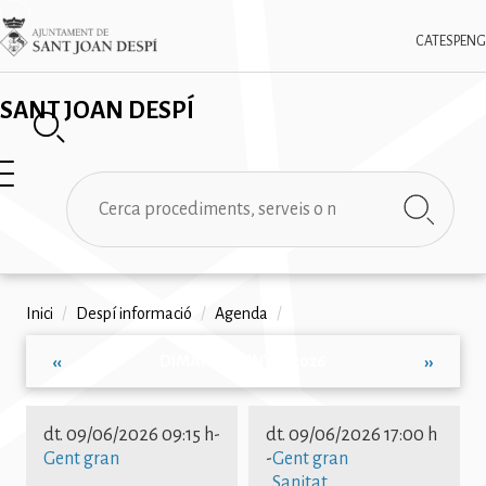
Vés
✕
Imatge
al
CAT
ESP
ENG
contingut
SANT JOAN DESPÍ
Cerca
Fil
Inici
/
Despí informació
/
Agenda
/
d'ariadna
DIMARTS, JUNY 9, 2026
‹‹
››
Paginació
dt. 09/06/2026 09:15 h
-
dt. 09/06/2026 17:00 h
Gent gran
-
Gent gran
Sanitat