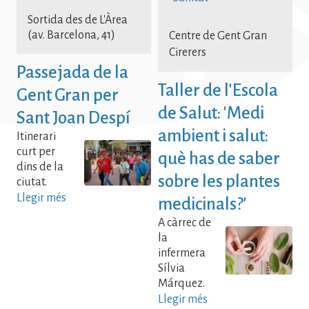
Sortida des de L'Àrea
(av. Barcelona, 41)
Centre de Gent Gran
Cirerers
Passejada de la
Taller de l'Escola
Gent Gran per
de Salut: 'Medi
Sant Joan Despí
ambient i salut:
Itinerari
curt per
què has de saber
dins de la
sobre les plantes
ciutat.
Llegir més
medicinals?'
A càrrec de
la
infermera
Sílvia
Márquez.
Llegir més