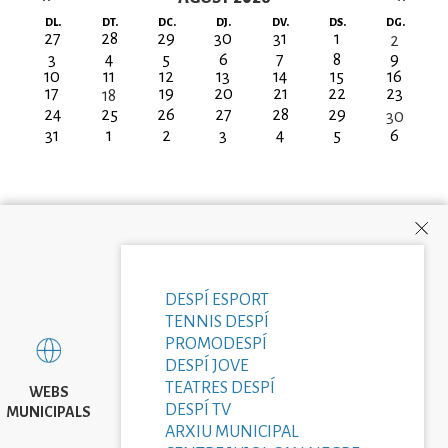
Paginació
DL.
DT.
DC.
DJ.
DV.
DS.
DG.
27
28
29
30
31
1
2
3
4
5
6
7
8
9
10
11
12
13
14
15
16
17
19
20
21
22
23
18
24
25
26
27
28
29
30
31
1
2
3
4
5
6
DESPÍ ESPORT
TENNIS DESPÍ
PROMODESPÍ
DESPÍ JOVE
TEATRES DESPÍ
WEBS
DESPÍ TV
MUNICIPALS
ARXIU MUNICIPAL