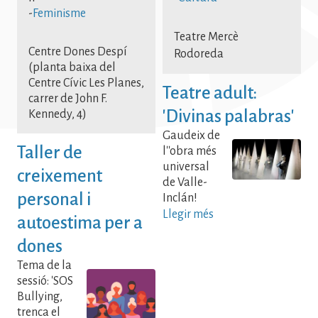
-
Feminisme
Teatre Mercè
Centre Dones Despí
Rodoreda
(planta baixa del
Centre Cívic Les Planes,
Teatre adult:
carrer de John F.
'Divinas palabras'
Kennedy, 4)
Gaudeix de
Taller de
l''obra més
universal
creixement
de Valle-
personal i
Inclán!
Llegir més
autoestima per a
dones
Tema de la
sessió: 'SOS
Bullying,
trenca el