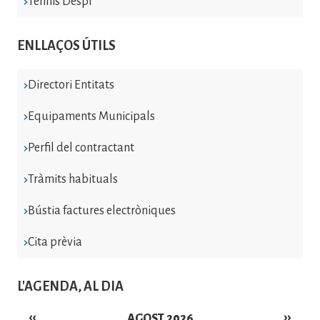
Tennis Despí
ENLLAÇOS ÚTILS
Directori Entitats
Equipaments Municipals
Perfil del contractant
Tràmits habituals
Bústia factures electròniques
Cita prèvia
L'AGENDA, AL DIA
‹‹
››
AGOST 2026