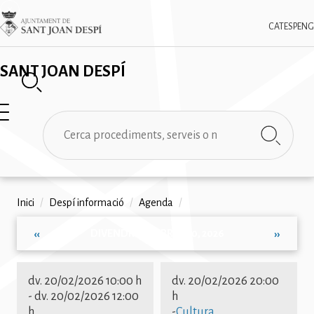
Vés
✕
Imatge
al
CAT
ESP
ENG
contingut
SANT JOAN DESPÍ
Cerca
Fil
Inici
/
Despí informació
/
Agenda
/
d'ariadna
DIVENDRES, FEBRER 20, 2026
‹‹
››
Paginació
dv. 20/02/2026 10:00 h
dv. 20/02/2026 20:00
-
dv. 20/02/2026 12:00
h
h
-
Cultura