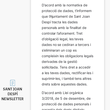
D’acord amb la normativa de 
protecció de dades, t’informem 
que l’Ajuntament de Sant Joan 
Despí tracta les dades 
personals amb la finalitat de 
controlar l’aforament. Tret 
d’obligació legal, les teves 
dades no se cediran a tercers i 
s’eliminaran un cop es 
compleixin les obligacions legals 
derivades de la gestió 
sol·licitada. Tens dret a accedir 
a les teves dades, rectificar-les i 
suprimir-les, i també tens altres 
Imatge
drets sobre aquestes dades.
SANT JOAN
D’acord amb Llei orgànica 
DESPÍ
3/2018, de 5 de desembre, de 
NEWSLETTER
protecció de dades personals i 
garantia dels drets digitals: