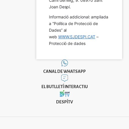
Camí del Mig, 9. 08970 Sant 
Joan Despí.
Informació addicional: ampliada 
a “Política de Protecció de 
Dades” al 
web 
WWW.SJDESPI.CAT
 – 
Protecció de dades
CANAL DE WHATSAPP
EL BUTLLETÍ INTERACTIU
DESPÍTV