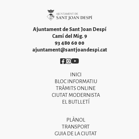
Imatge
Ajuntament de Sant Joan Despí
Camí del Mig. 9
93 480 60 00
ajuntament@santjoandespi.cat
Imatge
Imatge
Imatge
INICI
Primer
BLOC INFORMATIU
menú
TRÀMITS ONLINE
CIUTAT MODERNISTA
del
EL BUTLLETÍ
peu
de
PLÀNOL
Segon
pàgina
TRANSPORT
menú
GUIA DE LA CIUTAT
2025