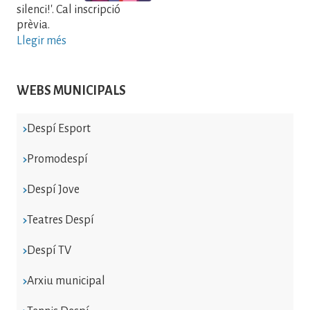
silenci!'. Cal inscripció
prèvia.
Llegir més
WEBS MUNICIPALS
Despí Esport
Promodespí
Despí Jove
Teatres Despí
Despí TV
Arxiu municipal