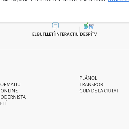
EL BUTLLETÍ INTERACTIU
DESPÍTV
PLÀNOL
Segon
FORMATIU
TRANSPORT
menú
 ONLINE
GUIA DE LA CIUTAT
MODERNISTA
del
ETÍ
peu
de
pàgina