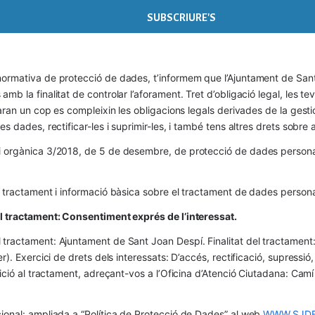
ormativa de protecció de dades, t’informem que l’Ajuntament de Sant 
mb la finalitat de controlar l’aforament. Tret d’obligació legal, les t
naran un cop es compleixin les obligacions legals derivades de la gestió 
es dades, rectificar-les i suprimir-les, i també tens altres drets sobr
 orgànica 3/2018, de 5 de desembre, de protecció de dades personals
l tractament i informació bàsica sobre el tractament de dades persona
el tractament: Consentiment exprés de l’interessat.
tractament: Ajuntament de Sant Joan Despí. Finalitat del tractament:  
er). Exercici de drets dels interessats: D’accés, rectificació, supressió,
osició al tractament, adreçant-vos a l’Oficina d’Atenció Ciutadana: Cam
ional: ampliada a “Política de Protecció de Dades” al web 
WWW.SJDE