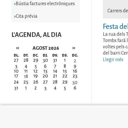
Bústia factures electròniques
Carrers de
Cita prèvia
Festa de
L'AGENDA, AL DIA
La rua dels 
Tombs farà l
voltes pels c
‹‹
››
AGOST 2026
del barri Cen
Paginació
DL.
DT.
DC.
DJ.
DV.
DS.
DG.
Llegir més
27
28
29
30
31
1
2
3
4
5
6
7
8
9
10
11
12
13
14
15
16
17
19
20
21
22
23
18
24
25
26
27
28
29
30
31
1
2
3
4
5
6