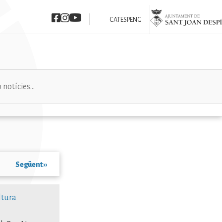
Imatge
Imatge
Imatge
Imatge
CAT
ESP
ENG
Següent
››
ltura