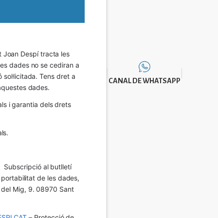
Joan Despí tracta les 
eves dades no se cediran a 
sol·licitada. Tens dret a 
CANAL DE WHATSAPP
e aquestes dades.
 i garantia dels drets 
ls.
Subscripció al butlletí 
 portabilitat de les dades, 
í del Mig, 9. 08970 Sant 
SPI.CAT
 – Protecció de 