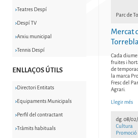
Teatres Despí
Parc de T
Despí TV
Mercat d
Arxiu municipal
Torrebl
Tennis Despí
Cada diume
fruites i hor
ENLLAÇOS ÚTILS
de tempora
la marca Pr
Fresc del Pa
Directori Entitats
Agrari.
Equipaments Municipals
Llegir més
Perfil del contractant
dg. 08/02
Cultura
Tràmits habituals
Promoció 