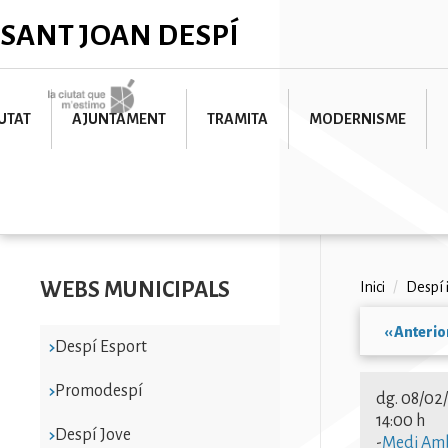
Vés
✕
SANT JOAN DESPÍ
al
contingut
Imatge
UTAT
AJUNTAMENT
TRAMITA
MODERNISME
WEBS MUNICIPALS
Fil
Inici
/
Despí 
d'ariad
‹‹
Anterio
Despí Esport
Paginac
Promodespí
dg. 08/02
14:00 h
Despí Jove
-
Medi Am