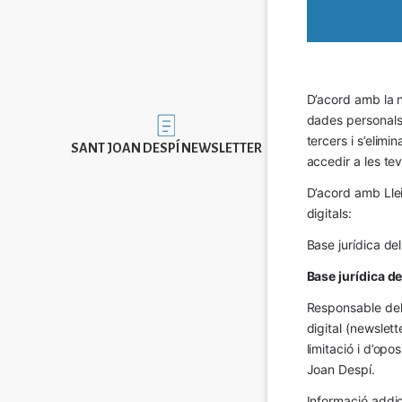
D’acord amb la n
dades personals a
Imatge
tercers i s’elimi
SANT JOAN DESPÍ NEWSLETTER
accedir a les tev
D’acord amb Llei
digitals:
Base jurídica de
Base jurídica d
Responsable del 
digital (newslett
limitació i d’op
Joan Despí.
Informació addic