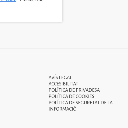
AVÍS LEGAL
Tercer
ACCESIBILITAT
menú
POLÍTICA DE PRIVADESA
POLÍTICA DE COOKIES
del
POLÍTICA DE SEGURETAT DE LA
peu
INFORMACIÓ
de
pàgina