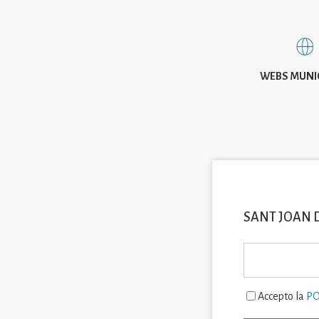
WEBS MUNI
SANT JOAN 
Accepto la
PO