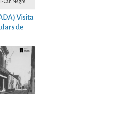
ol-Can Negre
ADA) Visita
ulars de