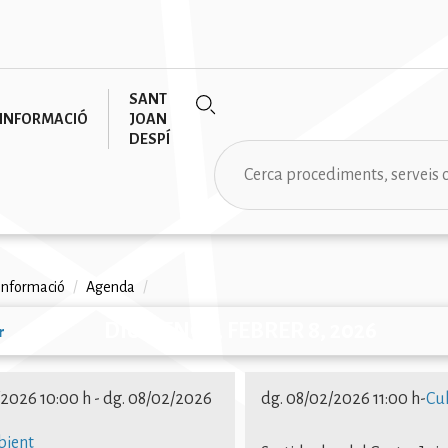
SANT
INFORMACIÓ
JOAN
DESPÍ
Cerca
informació
/
Agenda
/
na
DIUMENGE, FEBRER 8, 2026
r
ió
/2026 10:00 h
-
dg. 08/02/2026
dg. 08/02/2026 11:00 h
-
Cu
bient