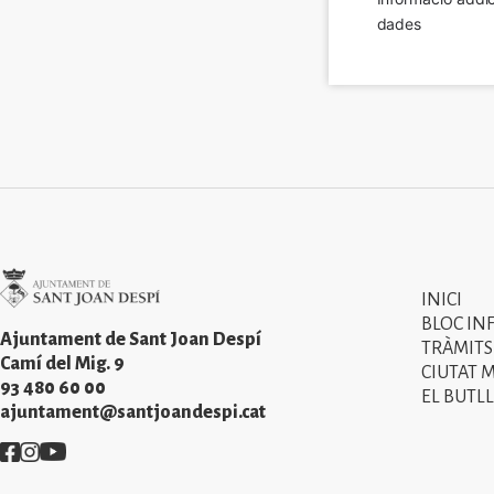
dades
Imatge
INICI
Primer
BLOC IN
menú
Ajuntament de Sant Joan Despí
TRÀMITS
Camí del Mig. 9
CIUTAT 
del
93 480 60 00
EL BUTLL
peu
ajuntament@santjoandespi.cat
de
Imatge
Imatge
Imatge
pàgina