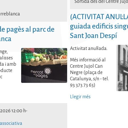
Sortida des del Centre Juj
orreblanca
(ACTIVITAT ANUL·L
guiada edificis sing
e pagès al parc de
Sant Joan Despí
anca
Activitat anul·lada.
nge,
talisses
Més informació al
da i amb
Centre Jujol Can
oducte
Negre (plaça de
rc
Catalunya, s/n - tel.
93 373 73 63)
Llegir més
/2026 12:00 h
-
associativa