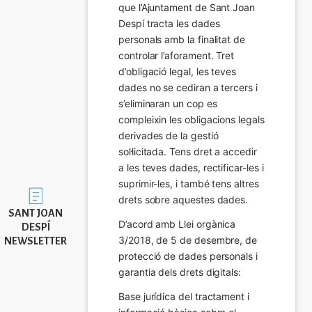
que l’Ajuntament de Sant Joan 
Despí tracta les dades 
personals amb la finalitat de 
controlar l’aforament. Tret 
d’obligació legal, les teves 
dades no se cediran a tercers i 
s’eliminaran un cop es 
compleixin les obligacions legals 
derivades de la gestió 
sol·licitada. Tens dret a accedir 
a les teves dades, rectificar-les i 
suprimir-les, i també tens altres 
Imatge
drets sobre aquestes dades.
SANT JOAN
D’acord amb Llei orgànica 
DESPÍ
3/2018, de 5 de desembre, de 
NEWSLETTER
protecció de dades personals i 
garantia dels drets digitals:
Base jurídica del tractament i 