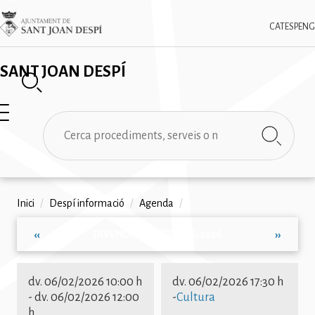
Vés
✕
Imatge
al
CAT
ESP
ENG
contingut
SANT JOAN DESPÍ
Cerca
Fil
Inici
/
Despí informació
/
Agenda
/
d'ariadna
DIVENDRES, FEBRER 6, 2026
‹‹
››
Paginació
dv. 06/02/2026 10:00 h
dv. 06/02/2026 17:30 h
-
dv. 06/02/2026 12:00
-
Cultura
h