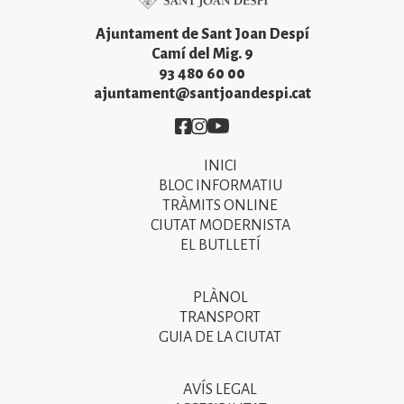
Ajuntament de Sant Joan Despí
Camí del Mig. 9
93 480 60 00
ajuntament@santjoandespi.cat
Imatge
Imatge
Imatge
INICI
Primer
BLOC INFORMATIU
menú
TRÀMITS ONLINE
CIUTAT MODERNISTA
del
EL BUTLLETÍ
peu
de
PLÀNOL
Segon
pàgina
TRANSPORT
menú
GUIA DE LA CIUTAT
2025
del
peu
AVÍS LEGAL
Tercer