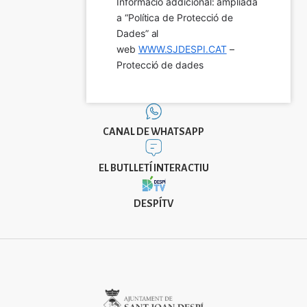
Informació addicional: ampliada 
a “Política de Protecció de 
Dades” al 
web 
WWW.SJDESPI.CAT
 – 
Protecció de dades
CANAL DE WHATSAPP
EL BUTLLETÍ INTERACTIU
DESPÍTV
Imatge