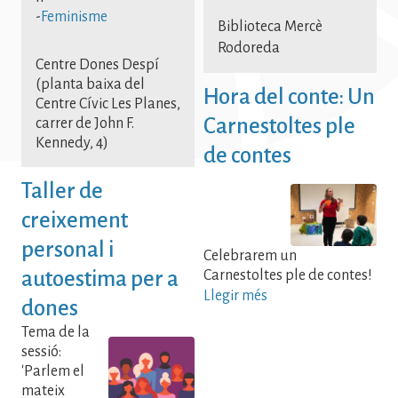
-
Feminisme
Biblioteca Mercè
Rodoreda
Centre Dones Despí
(planta baixa del
Hora del conte: Un
Centre Cívic Les Planes,
Carnestoltes ple
carrer de John F.
Kennedy, 4)
de contes
Taller de
creixement
personal i
Celebrarem un
autoestima per a
Carnestoltes ple de contes!
Llegir més
dones
Tema de la
sessió:
'Parlem el
mateix