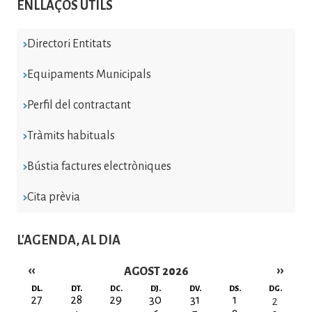
ENLLAÇOS ÚTILS
Directori Entitats
Equipaments Municipals
Perfil del contractant
Tràmits habituals
Bústia factures electròniques
Cita prèvia
L'AGENDA, AL DIA
‹‹
››
AGOST 2026
Paginació
DL.
DT.
DC.
DJ.
DV.
DS.
DG.
27
28
29
30
31
1
2