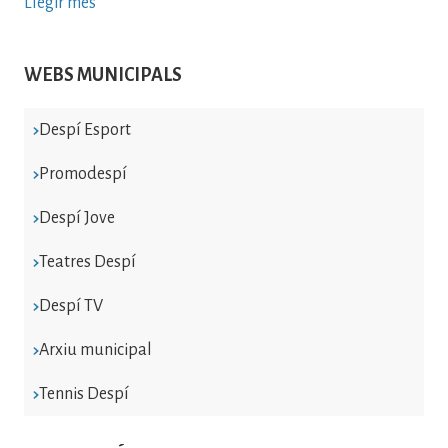
Llegir més
WEBS MUNICIPALS
Despí Esport
Promodespí
Despí Jove
Teatres Despí
Despí TV
Arxiu municipal
Tennis Despí