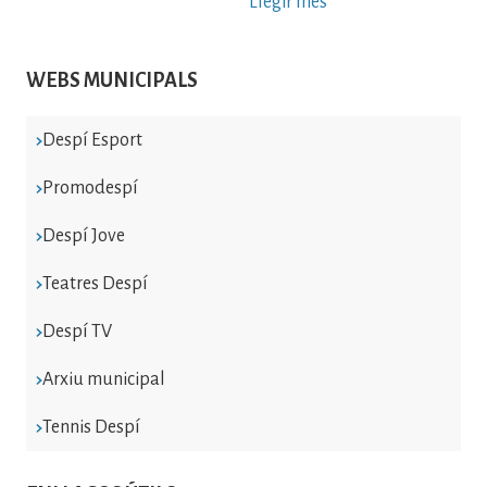
Llegir més
WEBS MUNICIPALS
Despí Esport
Promodespí
Despí Jove
Teatres Despí
Despí TV
Arxiu municipal
Tennis Despí