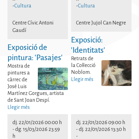
-
Cultura
-
Cultura
Centre Cívic Antoni
Centre Jujol Can Negre
Gaudí
Exposició:
Exposició de
'Identitats'
pintura: 'Pasajes'
Retrats de
la Col·lecció
Mostra de
Noblom.
pintures a
Llegir més
càrrec de
José Luis
Martínez Gorgues, artista
de Sant Joan Despí.
Llegir més
dj. 22/01/2026 00:00 h
dj. 22/01/2026 09:00 h
-
dg. 15/03/2026 23:59
-
dj. 22/01/2026 13:30 h
h
-