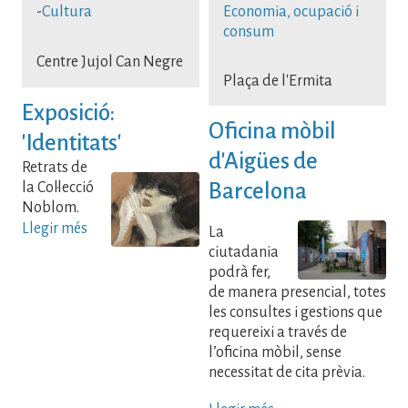
-
Cultura
Economia, ocupació i
consum
Centre Jujol Can Negre
Plaça de l'Ermita
Exposició:
Oficina mòbil
'Identitats'
d'Aigües de
Retrats de
Barcelona
la Col·lecció
Noblom.
Llegir més
La
ciutadania
podrà fer,
de manera presencial, totes
les consultes i gestions que
requereixi a través de
l’oficina mòbil, sense
necessitat de cita prèvia.