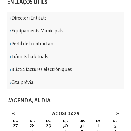
ENLLAÇOS ÚTILS
Directori Entitats
Equipaments Municipals
Perfil del contractant
Tràmits habituals
Bústia factures electròniques
Cita prèvia
L'AGENDA, AL DIA
‹‹
››
AGOST 2026
Paginació
DL.
DT.
DC.
DJ.
DV.
DS.
DG.
27
28
29
30
31
1
2