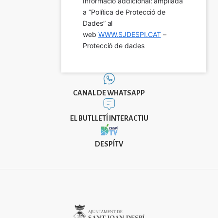
Informació addicional: ampliada 
a “Política de Protecció de 
Dades” al 
web 
WWW.SJDESPI.CAT
 – 
Protecció de dades
CANAL DE WHATSAPP
EL BUTLLETÍ INTERACTIU
DESPÍTV
Imatge