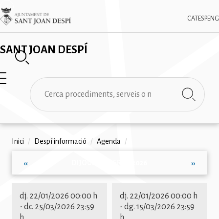
Vés
✕
Imatge
al
CAT
ESP
ENG
contingut
SANT JOAN DESPÍ
Cerca
Fil
Inici
/
Despí informació
/
Agenda
/
d'ariadna
DIJOUS, GENER 22, 2026
‹‹
››
Paginació
dj. 22/01/2026 00:00 h
dj. 22/01/2026 00:00 h
-
dc. 25/03/2026 23:59
-
dg. 15/03/2026 23:59
h
h