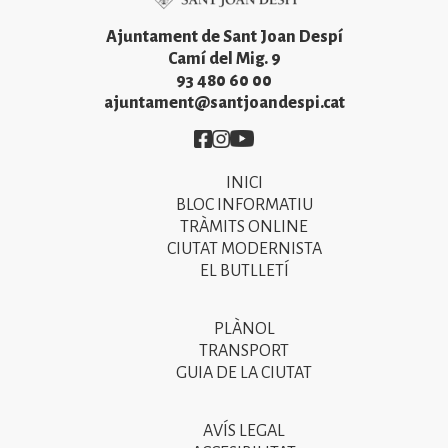
Ajuntament de Sant Joan Despí
Camí del Mig. 9
93 480 60 00
ajuntament@santjoandespi.cat
Imatge
Imatge
Imatge
INICI
Primer
BLOC INFORMATIU
menú
TRÀMITS ONLINE
CIUTAT MODERNISTA
del
EL BUTLLETÍ
peu
de
PLÀNOL
Segon
pàgina
TRANSPORT
menú
GUIA DE LA CIUTAT
2025
del
peu
AVÍS LEGAL
Tercer