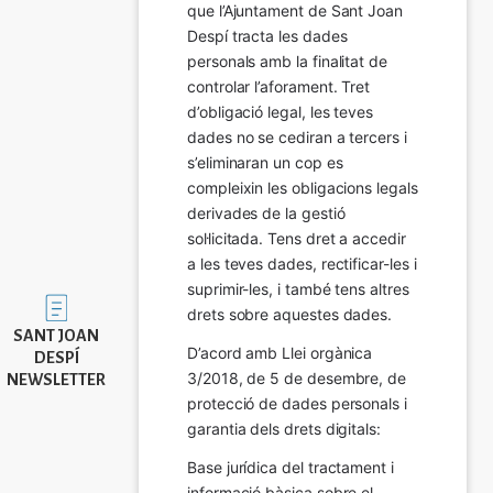
que l’Ajuntament de Sant Joan 
Despí tracta les dades 
personals amb la finalitat de 
controlar l’aforament. Tret 
d’obligació legal, les teves 
dades no se cediran a tercers i 
s’eliminaran un cop es 
compleixin les obligacions legals 
derivades de la gestió 
sol·licitada. Tens dret a accedir 
a les teves dades, rectificar-les i 
suprimir-les, i també tens altres 
Imatge
drets sobre aquestes dades.
SANT JOAN
D’acord amb Llei orgànica 
DESPÍ
3/2018, de 5 de desembre, de 
NEWSLETTER
protecció de dades personals i 
garantia dels drets digitals:
Base jurídica del tractament i 
informació bàsica sobre el 