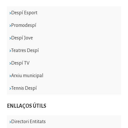
Despí Esport
Promodespí
Despí Jove
Teatres Despí
Despí TV
Arxiu municipal
Tennis Despí
ENLLAÇOS ÚTILS
Directori Entitats