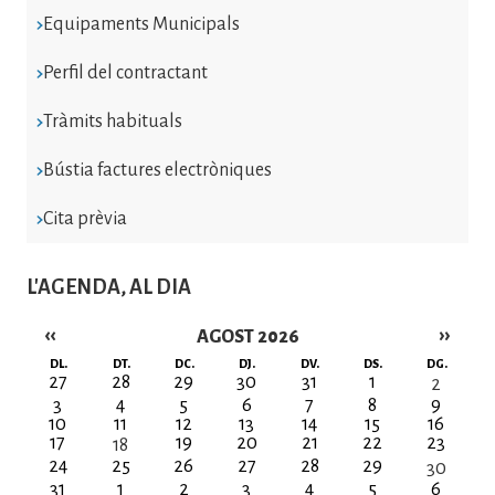
Equipaments Municipals
Perfil del contractant
Tràmits habituals
Bústia factures electròniques
Cita prèvia
L'AGENDA, AL DIA
‹‹
››
AGOST 2026
Paginació
DL.
DT.
DC.
DJ.
DV.
DS.
DG.
27
28
29
30
31
1
2
3
4
5
6
7
8
9
10
11
12
13
14
15
16
17
19
20
21
22
23
18
24
25
26
27
28
29
30
31
1
2
3
4
5
6