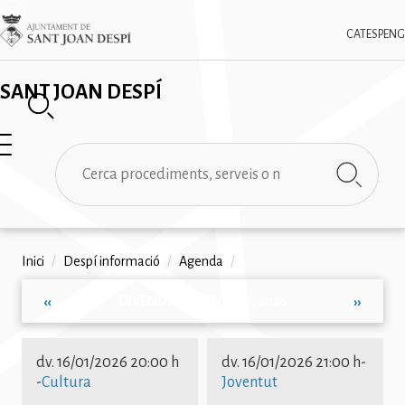
Vés
✕
Imatge
al
CAT
ESP
ENG
contingut
SANT JOAN DESPÍ
Cerca
Fil
Inici
/
Despí informació
/
Agenda
/
d'ariadna
DIVENDRES, GENER 16, 2026
‹‹
››
Paginació
dv. 16/01/2026 20:00 h
dv. 16/01/2026 21:00 h
-
-
Cultura
Joventut