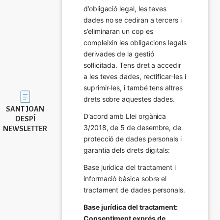
d’obligació legal, les teves 
dades no se cediran a tercers i 
s’eliminaran un cop es 
compleixin les obligacions legals 
derivades de la gestió 
sol·licitada. Tens dret a accedir 
a les teves dades, rectificar-les i 
suprimir-les, i també tens altres 
Imatge
drets sobre aquestes dades.
SANT JOAN
D’acord amb Llei orgànica 
DESPÍ
3/2018, de 5 de desembre, de 
NEWSLETTER
protecció de dades personals i 
garantia dels drets digitals:
Base jurídica del tractament i 
informació bàsica sobre el 
tractament de dades personals.
Base jurídica del tractament: 
Consentiment exprés de 