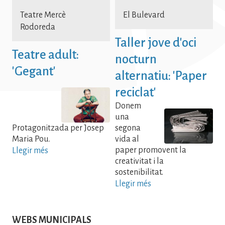
Teatre Mercè
El Bulevard
Rodoreda
Taller jove d'oci
Teatre adult:
nocturn
'Gegant'
alternatiu: 'Paper
reciclat'
Donem
una
Protagonitzada per Josep
segona
Maria Pou.
vida al
paper promovent la
Llegir més
creativitat i la
sostenibilitat.
Llegir més
WEBS MUNICIPALS