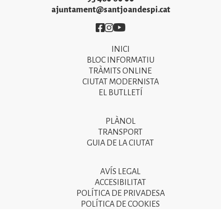
ajuntament@santjoandespi.cat
Imatge
Imatge
Imatge
INICI
Primer
BLOC INFORMATIU
menú
TRÀMITS ONLINE
CIUTAT MODERNISTA
del
EL BUTLLETÍ
peu
de
PLÀNOL
Segon
pàgina
TRANSPORT
menú
GUIA DE LA CIUTAT
2025
del
peu
AVÍS LEGAL
Tercer
ACCESIBILITAT
de
menú
POLÍTICA DE PRIVADESA
pàgina
POLÍTICA DE COOKIES
del
POLÍTICA DE SEGURETAT DE LA INFORMACIÓ