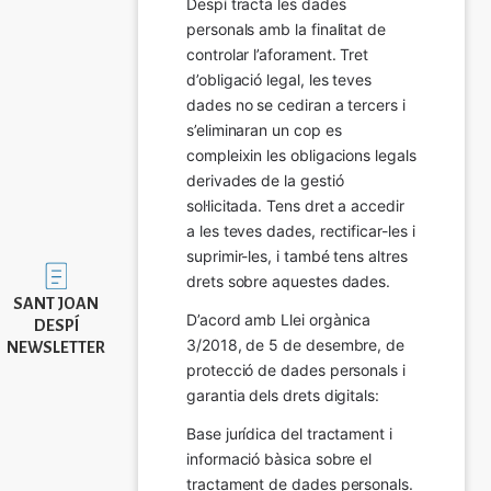
Despí tracta les dades 
personals amb la finalitat de 
controlar l’aforament. Tret 
d’obligació legal, les teves 
dades no se cediran a tercers i 
s’eliminaran un cop es 
compleixin les obligacions legals 
derivades de la gestió 
sol·licitada. Tens dret a accedir 
a les teves dades, rectificar-les i 
suprimir-les, i també tens altres 
Imatge
drets sobre aquestes dades.
SANT JOAN
D’acord amb Llei orgànica 
DESPÍ
3/2018, de 5 de desembre, de 
NEWSLETTER
protecció de dades personals i 
garantia dels drets digitals:
Base jurídica del tractament i 
informació bàsica sobre el 
tractament de dades personals.