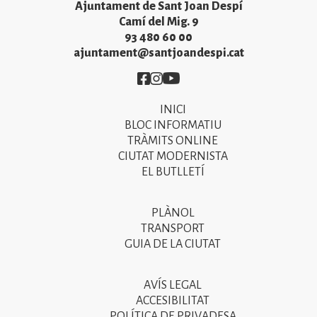
Ajuntament de Sant Joan Despí
Camí del Mig. 9
93 480 60 00
ajuntament@santjoandespi.cat
Imatge
Imatge
Imatge
INICI
Primer
BLOC INFORMATIU
menú
TRÀMITS ONLINE
CIUTAT MODERNISTA
del
EL BUTLLETÍ
peu
de
PLÀNOL
Segon
pàgina
TRANSPORT
menú
GUIA DE LA CIUTAT
2025
del
peu
AVÍS LEGAL
Tercer
ACCESIBILITAT
de
menú
POLÍTICA DE PRIVADESA