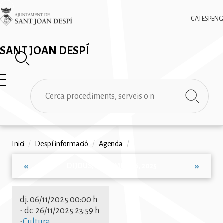
Vés
✕
Imatge
al
CAT
ESP
ENG
contingut
SANT JOAN DESPÍ
Cerca
Fil
Inici
/
Despí informació
/
Agenda
/
d'ariadna
DIJOUS, NOVEMBRE 6, 2025
‹‹
››
Paginació
dj. 06/11/2025 00:00 h
-
dc. 26/11/2025 23:59 h
-
Cultura