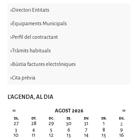
Directori Entitats
Equipaments Municipals
Perfil del contractant
Tràmits habituals
Bústia factures electròniques
Cita prèvia
L'AGENDA, AL DIA
‹‹
››
AGOST 2026
Paginació
DL.
DT.
DC.
DJ.
DV.
DS.
DG.
27
28
29
30
31
1
2
3
4
5
6
7
8
9
10
11
12
13
14
15
16