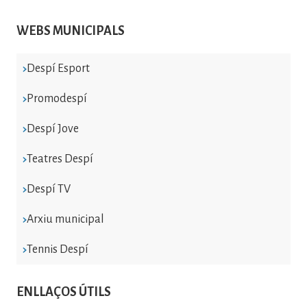
WEBS MUNICIPALS
Despí Esport
Promodespí
Despí Jove
Teatres Despí
Despí TV
Arxiu municipal
Tennis Despí
ENLLAÇOS ÚTILS