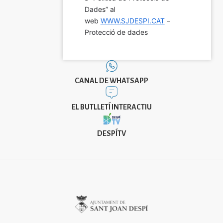
Dades” al 
web 
WWW.SJDESPI.CAT
 – 
Protecció de dades
CANAL DE WHATSAPP
EL BUTLLETÍ INTERACTIU
DESPÍTV
Imatge