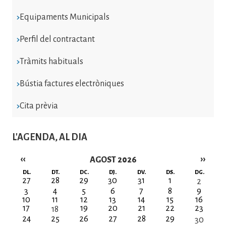
Equipaments Municipals
Perfil del contractant
Tràmits habituals
Bústia factures electròniques
Cita prèvia
L'AGENDA, AL DIA
‹‹
››
AGOST 2026
Paginació
DL.
DT.
DC.
DJ.
DV.
DS.
DG.
27
28
29
30
31
1
2
3
4
5
6
7
8
9
10
11
12
13
14
15
16
17
19
20
21
22
23
18
24
25
26
27
28
29
30