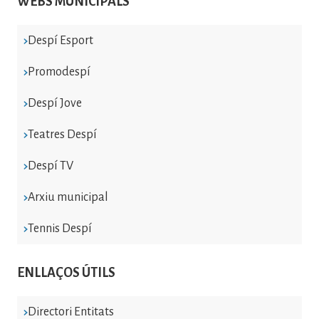
WEBS MUNICIPALS
Despí Esport
Promodespí
Despí Jove
Teatres Despí
Despí TV
Arxiu municipal
Tennis Despí
ENLLAÇOS ÚTILS
Directori Entitats