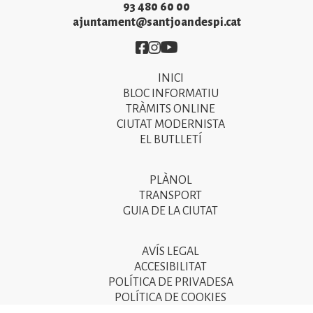
93 480 60 00
ajuntament@santjoandespi.cat
Imatge
Imatge
Imatge
INICI
Primer
BLOC INFORMATIU
menú
TRÀMITS ONLINE
CIUTAT MODERNISTA
del
EL BUTLLETÍ
peu
de
PLÀNOL
Segon
pàgina
TRANSPORT
menú
GUIA DE LA CIUTAT
2025
del
peu
AVÍS LEGAL
Tercer
ACCESIBILITAT
de
menú
POLÍTICA DE PRIVADESA
pàgina
POLÍTICA DE COOKIES
del
POLÍTICA DE SEGURETAT DE LA INFORMACIÓ