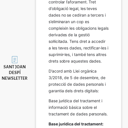
controlar l’aforament. Tret 
d’obligació legal, les teves 
dades no se cediran a tercers i 
s’eliminaran un cop es 
compleixin les obligacions legals 
derivades de la gestió 
sol·licitada. Tens dret a accedir 
a les teves dades, rectificar-les i 
suprimir-les, i també tens altres 
Imatge
drets sobre aquestes dades.
SANT JOAN
D’acord amb Llei orgànica 
DESPÍ
3/2018, de 5 de desembre, de 
NEWSLETTER
protecció de dades personals i 
garantia dels drets digitals:
Base jurídica del tractament i 
informació bàsica sobre el 
tractament de dades personals.
Base jurídica del tractament: 