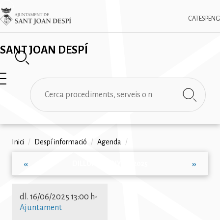
Vés
✕
Imatge
al
CAT
ESP
ENG
contingut
SANT JOAN DESPÍ
Cerca
Fil
Inici
/
Despí informació
/
Agenda
/
d'ariadna
DILLUNS, JUNY 16, 2025
‹‹
››
Paginació
dl. 16/06/2025 13:00 h
-
Ajuntament