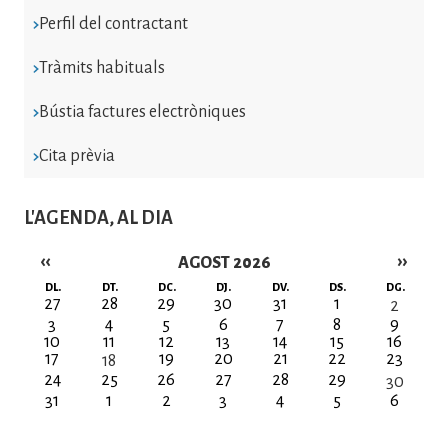
Perfil del contractant
Tràmits habituals
Bústia factures electròniques
Cita prèvia
L'AGENDA, AL DIA
‹‹
››
AGOST 2026
Paginació
DL.
DT.
DC.
DJ.
DV.
DS.
DG.
27
28
29
30
31
1
2
3
4
5
6
7
8
9
10
11
12
13
14
15
16
17
19
20
21
22
23
18
24
25
26
27
28
29
30
31
1
2
3
4
5
6