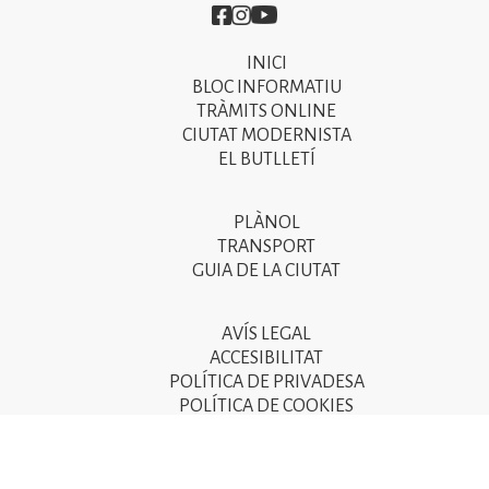
Imatge
Imatge
Imatge
INICI
Primer
BLOC INFORMATIU
menú
TRÀMITS ONLINE
CIUTAT MODERNISTA
del
EL BUTLLETÍ
peu
de
PLÀNOL
Segon
pàgina
TRANSPORT
menú
GUIA DE LA CIUTAT
2025
del
peu
AVÍS LEGAL
Tercer
ACCESIBILITAT
de
menú
POLÍTICA DE PRIVADESA
pàgina
POLÍTICA DE COOKIES
del
POLÍTICA DE SEGURETAT DE LA INFORMACIÓ
2025
peu
de