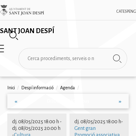
Vés
✕
Imatge
al
CAT
ESP
ENG
contingut
SANT JOAN DESPÍ
Cerca
Fil
Inici
/
Despí informació
/
Agenda
/
d'ariadna
DIJOUS, MAIG 8, 2025
‹‹
››
Paginació
dj. 08/05/2025 18:00 h
-
dj. 08/05/2025 18:00 h
-
dj. 08/05/2025 20:00 h
Gent gran
-
Cultura
Promoció associativa