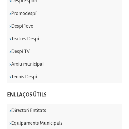
Despí Esport
Promodespí
Despí Jove
Teatres Despí
Despí TV
Arxiu municipal
Tennis Despí
ENLLAÇOS ÚTILS
Directori Entitats
Equipaments Municipals