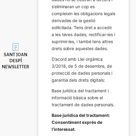
s’eliminaran un cop es 
compleixin les obligacions legals 
derivades de la gestió 
sol·licitada. Tens dret a accedir 
a les teves dades, rectificar-les i 
suprimir-les, i també tens altres 
Imatge
drets sobre aquestes dades.
SANT JOAN
D’acord amb Llei orgànica 
DESPÍ
3/2018, de 5 de desembre, de 
NEWSLETTER
protecció de dades personals i 
garantia dels drets digitals:
Base jurídica del tractament i 
informació bàsica sobre el 
tractament de dades personals.
Base jurídica del tractament: 
Consentiment exprés de 
l’interessat.