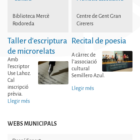
Biblioteca Mercè
Centre de Gent Gran
Rodoreda
Cirerers
Taller d'escriptura
Recital de poesia
de microrelats
A càrrec de
Amb
l’associació
l'escriptor
cultural
Use Lahoz.
Semillero Azul.
Cal
inscripció
Llegir més
prèvia.
Llegir més
WEBS MUNICIPALS