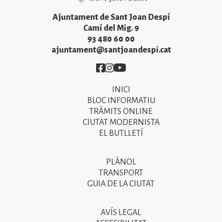
Ajuntament de Sant Joan Despí
Camí del Mig. 9
93 480 60 00
ajuntament@santjoandespi.cat
Imatge
Imatge
Imatge
INICI
Primer
BLOC INFORMATIU
menú
TRÀMITS ONLINE
CIUTAT MODERNISTA
del
EL BUTLLETÍ
peu
de
PLÀNOL
Segon
pàgina
TRANSPORT
menú
GUIA DE LA CIUTAT
2025
del
peu
AVÍS LEGAL
Tercer