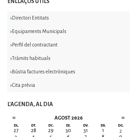
ENLLAÇOS ÚTILS
Directori Entitats
Equipaments Municipals
Perfil del contractant
Tràmits habituals
Bústia factures electròniques
Cita prèvia
L'AGENDA, AL DIA
‹‹
››
AGOST 2026
Paginació
DL.
DT.
DC.
DJ.
DV.
DS.
DG.
27
28
29
30
31
1
2