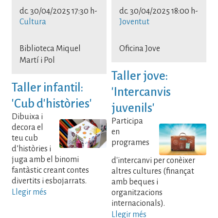
dc. 30/04/2025 17:30 h
-
dc. 30/04/2025 18:00 h
-
Cultura
Joventut
Biblioteca Miquel
Oficina Jove
Martí i Pol
Taller jove:
Taller infantil:
'Intercanvis
'Cub d'històries'
juvenils'
Dibuixa i
Participa
decora el
en
teu cub
programes
d’històries i
juga amb el binomi
d'intercanvi per conèixer
fantàstic creant contes
altres cultures (finançat
divertits i esbojarrats.
amb beques i
Llegir més
organitzacions
internacionals).
Llegir més