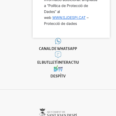
a “Política de Protecció de 
Dades” al 
web 
WWW.SJDESPI.CAT
 – 
Protecció de dades
CANAL DE WHATSAPP
EL BUTLLETÍ INTERACTIU
DESPÍTV
Imatge