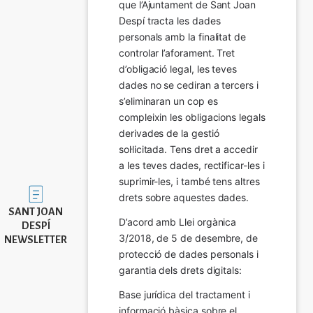
que l’Ajuntament de Sant Joan 
Despí tracta les dades 
personals amb la finalitat de 
controlar l’aforament. Tret 
d’obligació legal, les teves 
dades no se cediran a tercers i 
s’eliminaran un cop es 
compleixin les obligacions legals 
derivades de la gestió 
sol·licitada. Tens dret a accedir 
a les teves dades, rectificar-les i 
suprimir-les, i també tens altres 
Imatge
drets sobre aquestes dades.
SANT JOAN
D’acord amb Llei orgànica 
DESPÍ
3/2018, de 5 de desembre, de 
NEWSLETTER
protecció de dades personals i 
garantia dels drets digitals:
Base jurídica del tractament i 
informació bàsica sobre el 