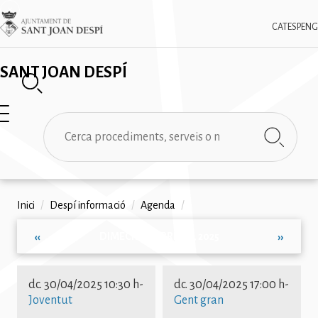
Vés
✕
Imatge
al
CAT
ESP
ENG
contingut
SANT JOAN DESPÍ
Cerca
Fil
Inici
/
Despí informació
/
Agenda
/
d'ariadna
DIMECRES, ABRIL 30, 2025
‹‹
››
Paginació
dc. 30/04/2025 10:30 h
-
dc. 30/04/2025 17:00 h
-
Joventut
Gent gran