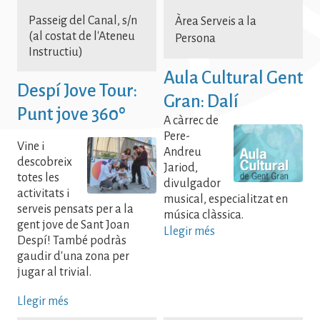
Passeig del Canal, s/n
Àrea Serveis a la
(al costat de l'Ateneu
Persona
Instructiu)
Aula Cultural Gent
Despí Jove Tour:
Gran: Dalí
Punt jove 360º
A càrrec de
Pere-
Vine i
Andreu
descobreix
Jariod,
totes les
divulgador
activitats i
musical, especialitzat en
serveis pensats per a la
música clàssica.
gent jove de Sant Joan
Llegir més
Despí! També podràs
gaudir d'una zona per
jugar al trivial.
Llegir més