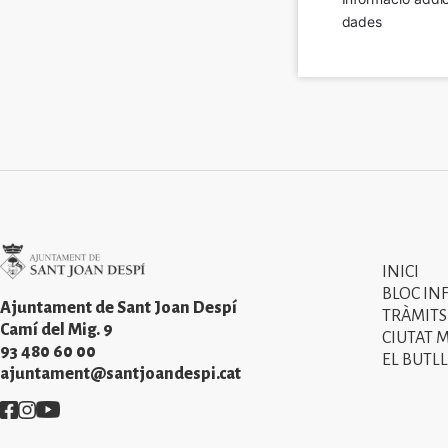
dades
Imatge
INICI
Primer
BLOC IN
menú
Ajuntament de Sant Joan Despí
TRÀMITS
Camí del Mig. 9
CIUTAT 
del
93 480 60 00
EL BUTLL
peu
ajuntament@santjoandespi.cat
de
Imatge
Imatge
Imatge
pàgina