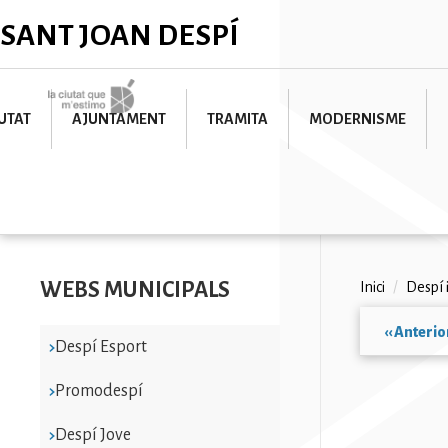
Vés
✕
SANT JOAN DESPÍ
al
contingut
Imatge
UTAT
AJUNTAMENT
TRAMITA
MODERNISME
WEBS MUNICIPALS
Fil
Inici
/
Despí 
d'ariad
‹‹
Anterio
Despí Esport
Paginac
Promodespí
Despí Jove