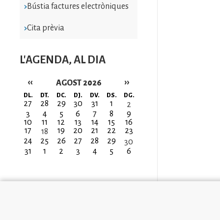
Bústia factures electròniques
Cita prèvia
L'AGENDA, AL DIA
‹‹
››
AGOST 2026
Paginació
DL.
DT.
DC.
DJ.
DV.
DS.
DG.
27
28
29
30
31
1
2
3
4
5
6
7
8
9
10
11
12
13
14
15
16
17
19
20
21
22
23
18
24
25
26
27
28
29
30
31
1
2
3
4
5
6