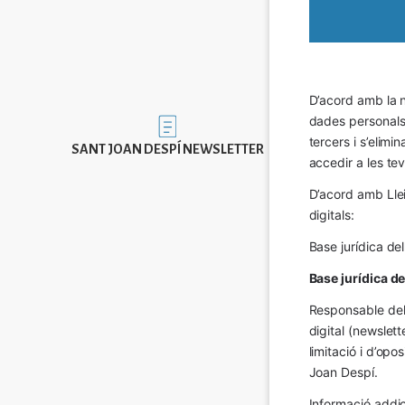
D’acord amb la n
dades personals a
Imatge
tercers i s’elimi
SANT JOAN DESPÍ NEWSLETTER
accedir a les tev
D’acord amb Llei
digitals:
Base jurídica de
Base jurídica d
Responsable del 
digital (newslett
limitació i d’op
Joan Despí.
Informació addic