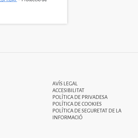
AVÍS LEGAL
Tercer
ACCESIBILITAT
menú
POLÍTICA DE PRIVADESA
POLÍTICA DE COOKIES
del
POLÍTICA DE SEGURETAT DE LA
peu
INFORMACIÓ
de
pàgina