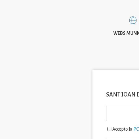
WEBS MUNI
SANT JOAN 
Accepto la
PO