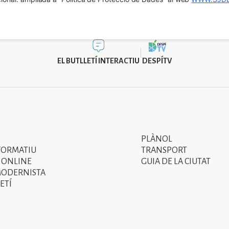
EL BUTLLETÍ INTERACTIU
DESPÍTV
PLÀNOL
Segon
FORMATIU
TRANSPORT
menú
 ONLINE
GUIA DE LA CIUTAT
MODERNISTA
del
ETÍ
peu
de
pàgina