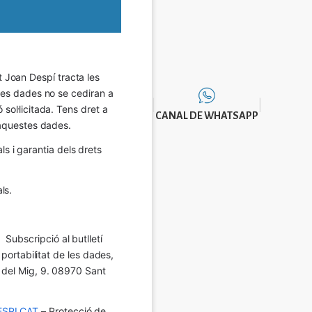
Joan Despí tracta les 
eves dades no se cediran a 
sol·licitada. Tens dret a 
CANAL DE WHATSAPP
e aquestes dades.
 i garantia dels drets 
ls.
Subscripció al butlletí 
 portabilitat de les dades, 
í del Mig, 9. 08970 Sant 
SPI.CAT
 – Protecció de 