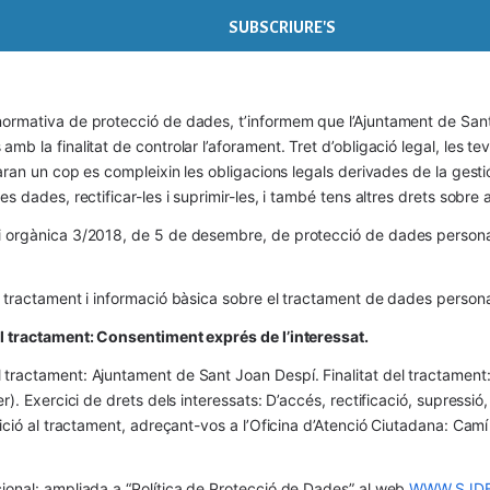
ormativa de protecció de dades, t’informem que l’Ajuntament de Sant 
mb la finalitat de controlar l’aforament. Tret d’obligació legal, les t
naran un cop es compleixin les obligacions legals derivades de la gestió 
es dades, rectificar-les i suprimir-les, i també tens altres drets sobr
 orgànica 3/2018, de 5 de desembre, de protecció de dades personals
l tractament i informació bàsica sobre el tractament de dades persona
el tractament: Consentiment exprés de l’interessat.
tractament: Ajuntament de Sant Joan Despí. Finalitat del tractament:  
er). Exercici de drets dels interessats: D’accés, rectificació, supressió,
osició al tractament, adreçant-vos a l’Oficina d’Atenció Ciutadana: Cam
ional: ampliada a “Política de Protecció de Dades” al web 
WWW.SJDE