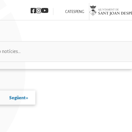
Imatge
Imatge
Imatge
Imatge
CAT
ESP
ENG
Següent
››