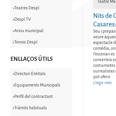
Teatre Me
Teatres Despí
Nits de
Despí TV
Casares:
Arxiu municipal
Seu i prepar
veure aques
Tennis Despí
espectacle 
comèdia, on
l'escenari es
ENLLAÇOS ÚTILS
converteix en
costumistes 
surrealistes
Directori Entitats
pot oferir.
Llegir més
Equipaments Municipals
Perfil del contractant
Tràmits habituals