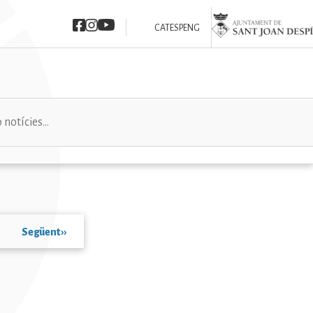
Imatge
Imatge
Imatge
Imatge
CAT
ESP
ENG
Següent
››