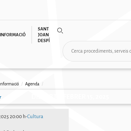
SANT
INFORMACIÓ
JOAN
DESPÍ
Cerca
informació
/
Agenda
/
na
DISSABTE, FEBRER 15, 2025
r
ió
/2025 20:00 h
-
Cultura