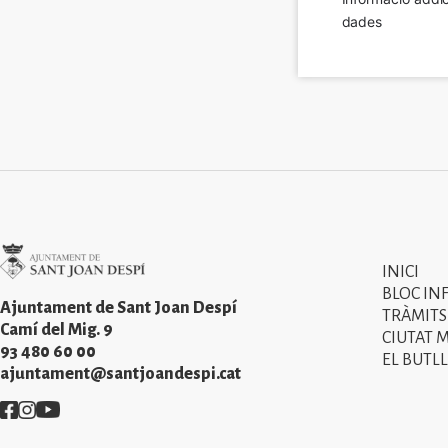
dades
Imatge
INICI
Primer
BLOC IN
menú
Ajuntament de Sant Joan Despí
TRÀMITS
Camí del Mig. 9
CIUTAT 
del
93 480 60 00
EL BUTLL
peu
ajuntament@santjoandespi.cat
de
Imatge
Imatge
Imatge
pàgina