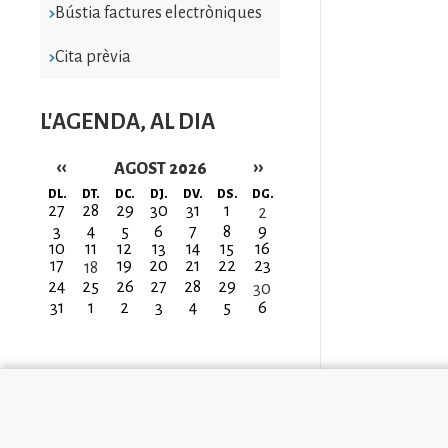
Bústia factures electròniques
Cita prèvia
L'AGENDA, AL DIA
‹‹
››
AGOST 2026
Paginació
DL.
DT.
DC.
DJ.
DV.
DS.
DG.
27
28
29
30
31
1
2
3
4
5
6
7
8
9
10
11
12
13
14
15
16
17
19
20
21
22
23
18
24
25
26
27
28
29
30
31
1
2
3
4
5
6