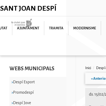
Vés
✕
SANT JOAN DESPÍ
al
contingut
Imatge
UTAT
AJUNTAMENT
TRAMITA
MODERNISME
WEBS MUNICIPALS
Fil
Inici
/
Despí 
d'ariad
‹‹
Anterio
Despí Esport
Paginac
Promodespí
ds. 15/02
Despí Jove