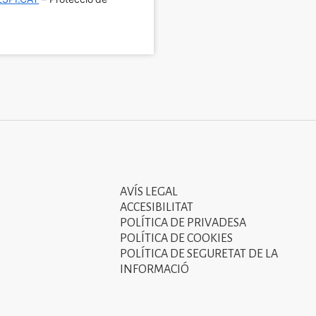
AVÍS LEGAL
Tercer
ACCESIBILITAT
menú
POLÍTICA DE PRIVADESA
POLÍTICA DE COOKIES
del
POLÍTICA DE SEGURETAT DE LA
peu
INFORMACIÓ
de
pàgina