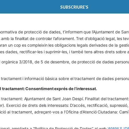
ormativa de protecció de dades, t’informem que l’Ajuntament de Sant 
mb la finalitat de controlar l’aforament. Tret d’obligació legal, les t
naran un cop es compleixin les obligacions legals derivades de la gestió 
es dades, rectificar-les i suprimir-les, i també tens altres drets sobr
 orgànica 3/2018, de 5 de desembre, de protecció de dades personals
l tractament i informació bàsica sobre el tractament de dades persona
el tractament: Consentiment exprés de l’interessat.
tractament: Ajuntament de Sant Joan Despí. Finalitat del tractament:  
er). Exercici de drets dels interessats: D’accés, rectificació, supressió,
osició al tractament, adreçant-vos a l’Oficina d’Atenció Ciutadana: Cam
ional: ampliada a “Política de Protecció de Dades” al web 
WWW.SJDE