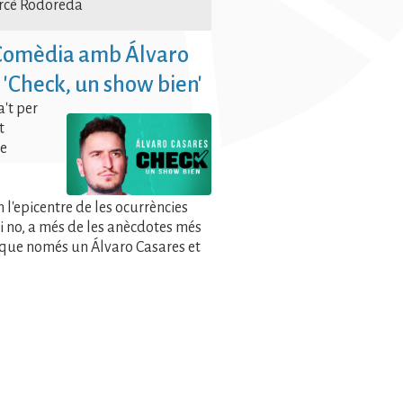
rcè Rodoreda
 Comèdia amb Álvaro
 'Check, un show bien'
a't per
t
de
 l'epicentre de les ocurrències
i no, a més de les anècdotes més
 que només un Álvaro Casares et