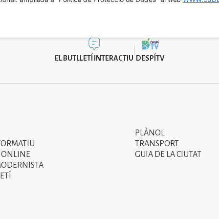
EL BUTLLETÍ INTERACTIU
DESPÍTV
PLÀNOL
Segon
FORMATIU
TRANSPORT
menú
 ONLINE
GUIA DE LA CIUTAT
MODERNISTA
del
ETÍ
peu
de
pàgina