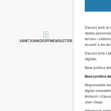
D’acord amb la n
dades personals a
Imatge
tercers i s’elimi
SANT JOAN DESPÍ NEWSLETTER
accedir a les tev
D’acord amb Llei
digitals:
Base jurídica de
Base jurídica d
Responsable del 
digital (newslett
limitació i d’op
Joan Despí.
Informació addic