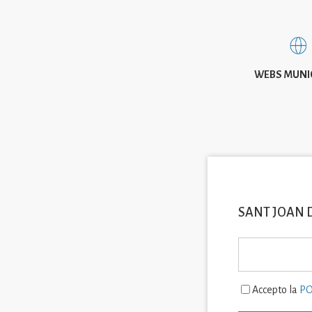
WEBS MUNI
SANT JOAN 
Accepto la
PO