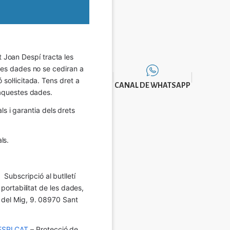
Joan Despí tracta les 
eves dades no se cediran a 
sol·licitada. Tens dret a 
CANAL DE WHATSAPP
e aquestes dades.
 i garantia dels drets 
ls.
Subscripció al butlletí 
 portabilitat de les dades, 
í del Mig, 9. 08970 Sant 
SPI.CAT
 – Protecció de 