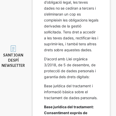
d’obligació legal, les teves 
dades no se cediran a tercers i 
s’eliminaran un cop es 
compleixin les obligacions legals 
derivades de la gestió 
sol·licitada. Tens dret a accedir 
a les teves dades, rectificar-les i 
suprimir-les, i també tens altres 
Imatge
drets sobre aquestes dades.
SANT JOAN
D’acord amb Llei orgànica 
DESPÍ
3/2018, de 5 de desembre, de 
NEWSLETTER
protecció de dades personals i 
garantia dels drets digitals:
Base jurídica del tractament i 
informació bàsica sobre el 
tractament de dades personals.
Base jurídica del tractament: 
Consentiment exprés de 