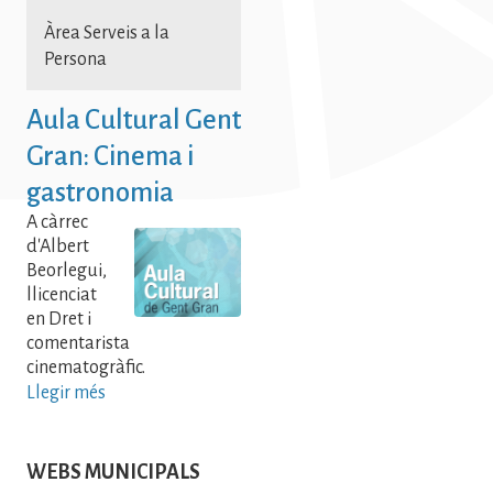
Àrea Serveis a la
Persona
Aula Cultural Gent
Gran: Cinema i
gastronomia
A càrrec
d'Albert
Beorlegui,
llicenciat
en Dret i
comentarista
cinematogràfic.
Llegir més
WEBS MUNICIPALS