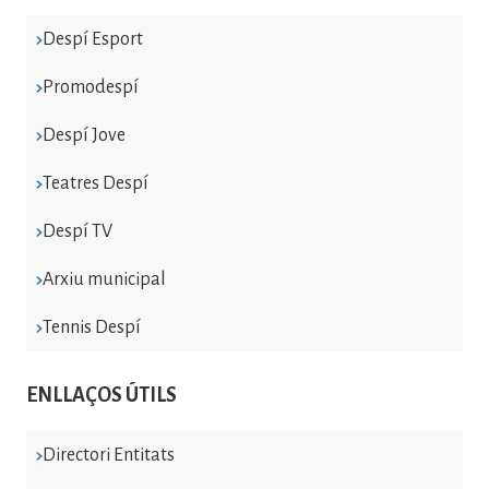
Despí Esport
Promodespí
Despí Jove
Teatres Despí
Despí TV
Arxiu municipal
Tennis Despí
ENLLAÇOS ÚTILS
Directori Entitats