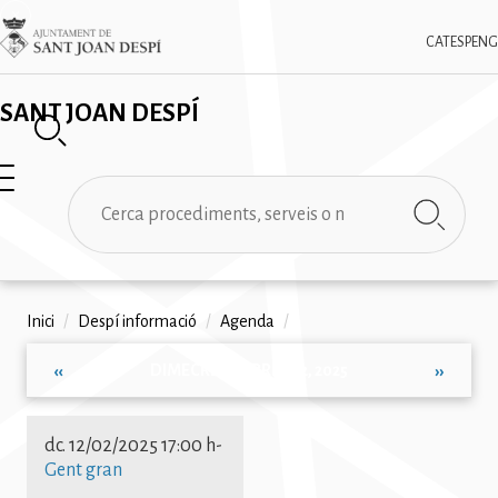
Vés
✕
Imatge
al
CAT
ESP
ENG
contingut
SANT JOAN DESPÍ
Cerca
Fil
Inici
/
Despí informació
/
Agenda
/
d'ariadna
DIMECRES, FEBRER 12, 2025
‹‹
››
Paginació
dc. 12/02/2025 17:00 h
-
Gent gran