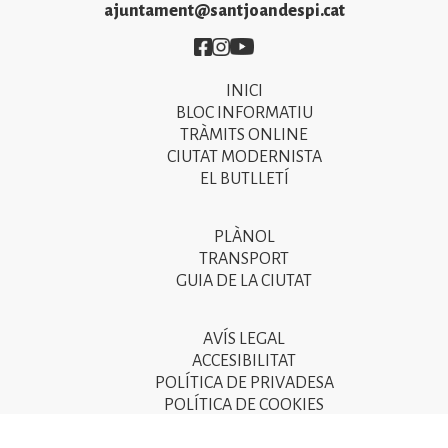
ajuntament@santjoandespi.cat
Imatge
Imatge
Imatge
INICI
Primer
BLOC INFORMATIU
menú
TRÀMITS ONLINE
CIUTAT MODERNISTA
del
EL BUTLLETÍ
peu
de
PLÀNOL
Segon
pàgina
TRANSPORT
menú
GUIA DE LA CIUTAT
2025
del
peu
AVÍS LEGAL
Tercer
ACCESIBILITAT
de
menú
POLÍTICA DE PRIVADESA
pàgina
POLÍTICA DE COOKIES
del
POLÍTICA DE SEGURETAT DE LA INFORMACIÓ
2025
peu