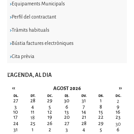
Equipaments Municipals
Perfil del contractant
Tràmits habituals
Bústia factures electròniques
Cita prèvia
L'AGENDA, AL DIA
‹‹
››
AGOST 2026
Paginació
DL.
DT.
DC.
DJ.
DV.
DS.
DG.
27
28
29
30
31
1
2
3
4
5
6
7
8
9
10
11
12
13
14
15
16
17
19
20
21
22
23
18
24
25
26
27
28
29
30
31
1
2
3
4
5
6