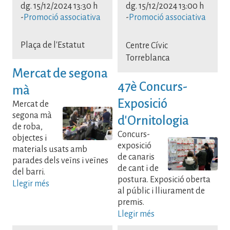
dg. 15/12/2024 13:30 h
dg. 15/12/2024 13:00 h
-
Promoció associativa
-
Promoció associativa
Plaça de l'Estatut
Centre Cívic
Torreblanca
Mercat de segona
47è Concurs-
mà
Exposició
Mercat de
segona mà
d'Ornitologia
de roba,
Concurs-
objectes i
exposició
materials usats amb
de canaris
parades dels veïns i veïnes
de cant i de
del barri.
postura. Exposició oberta
Llegir més
al públic i lliurament de
premis.
Llegir més