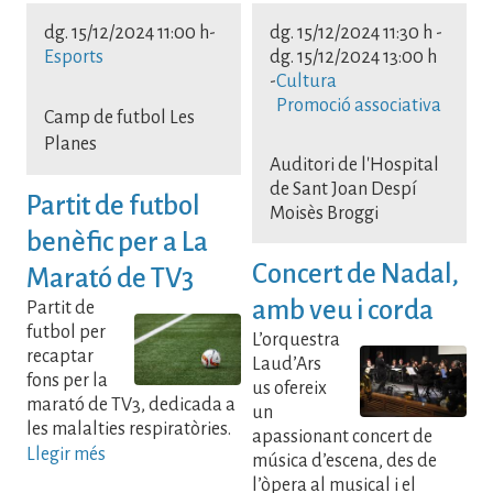
dg. 15/12/2024 11:00 h
-
dg. 15/12/2024 11:30 h
-
Esports
dg. 15/12/2024 13:00 h
-
Cultura
Promoció associativa
Camp de futbol Les
Planes
Auditori de l'Hospital
de Sant Joan Despí
Partit de futbol
Moisès Broggi
benèfic per a La
Concert de Nadal,
Marató de TV3
amb veu i corda
Partit de
futbol per
L’orquestra
recaptar
Laud’Ars
fons per la
us ofereix
marató de TV3, dedicada a
un
les malalties respiratòries.
apassionant concert de
Llegir més
música d’escena, des de
l’òpera al musical i el