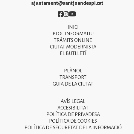
ajuntament@santjoandespi.cat
Imatge
Imatge
Imatge
INICI
Primer
BLOC INFORMATIU
menú
TRÀMITS ONLINE
CIUTAT MODERNISTA
del
EL BUTLLETÍ
peu
de
PLÀNOL
Segon
pàgina
TRANSPORT
menú
GUIA DE LA CIUTAT
2025
del
peu
AVÍS LEGAL
Tercer
ACCESIBILITAT
de
menú
POLÍTICA DE PRIVADESA
pàgina
POLÍTICA DE COOKIES
del
POLÍTICA DE SEGURETAT DE LA INFORMACIÓ
2025
peu