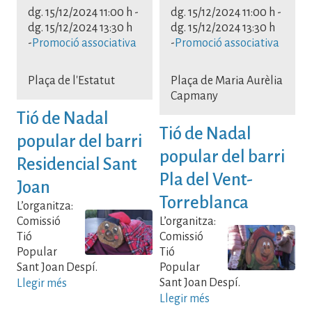
dg. 15/12/2024 11:00 h
-
dg. 15/12/2024 11:00 h
-
dg. 15/12/2024 13:30 h
dg. 15/12/2024 13:30 h
-
Promoció associativa
-
Promoció associativa
Plaça de l'Estatut
Plaça de Maria Aurèlia
Capmany
Tió de Nadal
Tió de Nadal
popular del barri
popular del barri
Residencial Sant
Pla del Vent-
Joan
Torreblanca
L’organitza:
Comissió
L’organitza:
Tió
Comissió
Popular
Tió
Sant Joan Despí.
Popular
Sant Joan Despí.
Llegir més
Llegir més