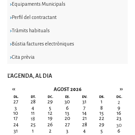
Equipaments Municipals
Perfil del contractant
Tràmits habituals
Bústia factures electròniques
Cita prèvia
L'AGENDA, AL DIA
‹‹
››
AGOST 2026
Paginació
DL.
DT.
DC.
DJ.
DV.
DS.
DG.
27
28
29
30
31
1
2
3
4
5
6
7
8
9
10
11
12
13
14
15
16
17
19
20
21
22
23
18
24
25
26
27
28
29
30
31
1
2
3
4
5
6