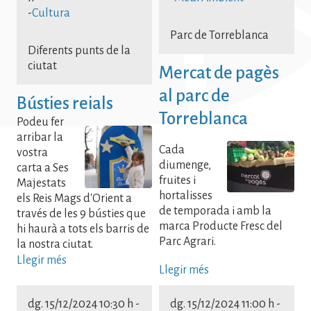
-
Cultura
Parc de Torreblanca
Diferents punts de la
ciutat
Mercat de pagès
al parc de
Bústies reials
Torreblanca
Podeu fer
arribar la
Cada
vostra
diumenge,
carta a Ses
fruites i
Majestats
hortalisses
els Reis Mags d'Orient a
de temporada i amb la
través de les 9 bústies que
marca Producte Fresc del
hi haurà a tots els barris de
Parc Agrari.
la nostra ciutat.
Llegir més
Llegir més
dg. 15/12/2024 10:30 h
-
dg. 15/12/2024 11:00 h
-