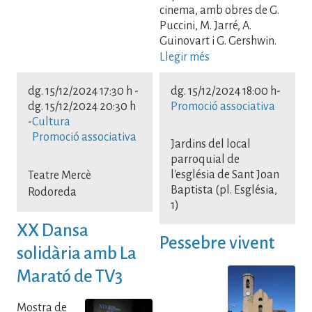
cinema, amb obres de G.
Puccini, M. Jarré, A.
Guinovart i G. Gershwin.
Llegir més
dg. 15/12/2024 17:30 h
-
dg. 15/12/2024 18:00 h
-
dg. 15/12/2024 20:30 h
Promoció associativa
-
Cultura
Promoció associativa
Jardins del local
parroquial de
l'església de Sant Joan
Teatre Mercè
Baptista (pl. Església,
Rodoreda
1)
XX Dansa
Pessebre vivent
solidària amb La
Marató de TV3
Mostra de