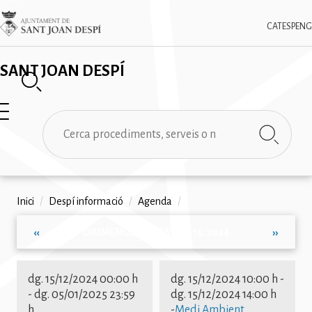
Vés
✕
Imatge
al
CAT
ESP
ENG
contingut
SANT JOAN DESPÍ
Cerca
Fil
Inici
/
Despí informació
/
Agenda
/
d'ariadna
DIUMENGE, DESEMBRE 15, 2024
‹‹
››
Paginació
dg. 15/12/2024 00:00 h
dg. 15/12/2024 10:00 h
-
-
dg. 05/01/2025 23:59
dg. 15/12/2024 14:00 h
h
-
Medi Ambient