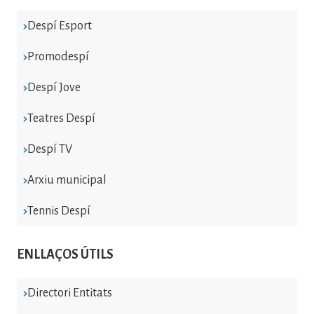
Despí Esport
Promodespí
Despí Jove
Teatres Despí
Despí TV
Arxiu municipal
Tennis Despí
ENLLAÇOS ÚTILS
Directori Entitats