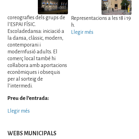
coreografies dels grups de
Representacions a les 18 i 19
l’ESPAI FÍSIC.
h.
Escoladedansa: iniciació a
Llegir més
la dansa, clàssic, modern,
contemporani i
modernfusió adults. El
comerç local també hi
col·labora amb aportacions
econòmiques i obsequis
per al sorteig de
l’intermedi.
Preu de l’entrada:
Llegir més
WEBS MUNICIPALS