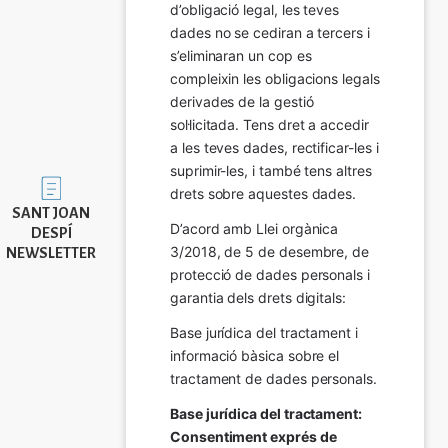
d’obligació legal, les teves 
dades no se cediran a tercers i 
s’eliminaran un cop es 
compleixin les obligacions legals 
derivades de la gestió 
sol·licitada. Tens dret a accedir 
a les teves dades, rectificar-les i 
suprimir-les, i també tens altres 
Imatge
drets sobre aquestes dades.
SANT JOAN
D’acord amb Llei orgànica 
DESPÍ
3/2018, de 5 de desembre, de 
NEWSLETTER
protecció de dades personals i 
garantia dels drets digitals:
Base jurídica del tractament i 
informació bàsica sobre el 
tractament de dades personals.
Base jurídica del tractament: 
Consentiment exprés de 