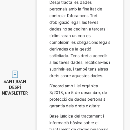
Despí tracta les dades 
personals amb la finalitat de 
controlar l’aforament. Tret 
d’obligació legal, les teves 
dades no se cediran a tercers i 
s’eliminaran un cop es 
compleixin les obligacions legals 
derivades de la gestió 
sol·licitada. Tens dret a accedir 
a les teves dades, rectificar-les i 
suprimir-les, i també tens altres 
Imatge
drets sobre aquestes dades.
SANT JOAN
D’acord amb Llei orgànica 
DESPÍ
3/2018, de 5 de desembre, de 
NEWSLETTER
protecció de dades personals i 
garantia dels drets digitals:
Base jurídica del tractament i 
informació bàsica sobre el 
tractament de dades personals.