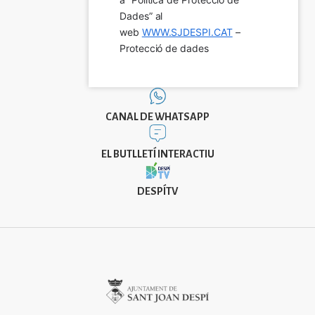
Dades” al 
web 
WWW.SJDESPI.CAT
 – 
Protecció de dades
CANAL DE WHATSAPP
EL BUTLLETÍ INTERACTIU
DESPÍTV
Imatge