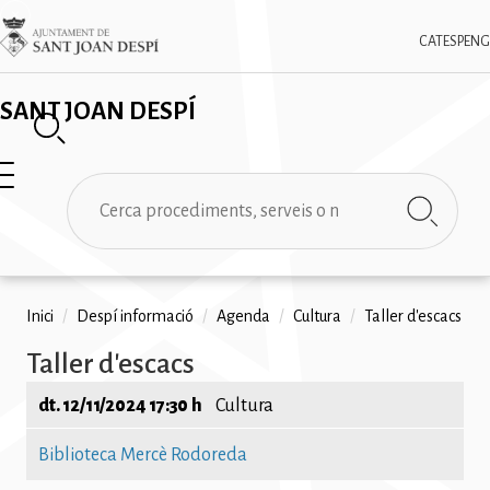
Vés
✕
Imatge
al
CAT
ESP
ENG
contingut
SANT JOAN DESPÍ
Cerca
Fil
Inici
/
Despí informació
/
Agenda
/
Cultura
/
Taller d'escacs
d'ariadna
Taller d'escacs
dt. 12/11/2024 17:30 h
Cultura
Biblioteca Mercè Rodoreda