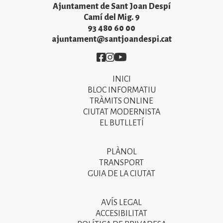
Ajuntament de Sant Joan Despí
Camí del Mig. 9
93 480 60 00
ajuntament@santjoandespi.cat
Imatge
Imatge
Imatge
INICI
Primer
BLOC INFORMATIU
menú
TRÀMITS ONLINE
CIUTAT MODERNISTA
del
EL BUTLLETÍ
peu
de
PLÀNOL
Segon
pàgina
TRANSPORT
menú
GUIA DE LA CIUTAT
2025
del
peu
AVÍS LEGAL
Tercer
ACCESIBILITAT
de
menú