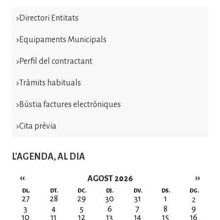
Directori Entitats
Equipaments Municipals
Perfil del contractant
Tràmits habituals
Bústia factures electròniques
Cita prèvia
L'AGENDA, AL DIA
‹‹
››
AGOST 2026
Paginació
DL.
DT.
DC.
DJ.
DV.
DS.
DG.
27
28
29
30
31
1
2
3
4
5
6
7
8
9
10
11
12
13
14
15
16