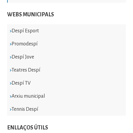
WEBS MUNICIPALS
Despí Esport
Promodespí
Despí Jove
Teatres Despí
Despí TV
Arxiu municipal
Tennis Despí
ENLLAÇOS ÚTILS