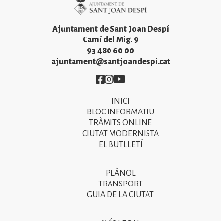
Imatge
Ajuntament de Sant Joan Despí
Camí del Mig. 9
93 480 60 00
ajuntament@santjoandespi.cat
Imatge
Imatge
Imatge
INICI
Primer
BLOC INFORMATIU
menú
TRÀMITS ONLINE
CIUTAT MODERNISTA
del
EL BUTLLETÍ
peu
de
PLÀNOL
Segon
pàgina
TRANSPORT
menú
GUIA DE LA CIUTAT
2025
del