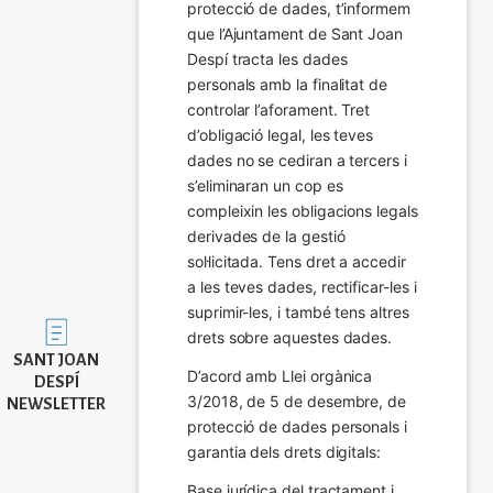
protecció de dades, t’informem 
que l’Ajuntament de Sant Joan 
Despí tracta les dades 
personals amb la finalitat de 
controlar l’aforament. Tret 
d’obligació legal, les teves 
dades no se cediran a tercers i 
s’eliminaran un cop es 
compleixin les obligacions legals 
derivades de la gestió 
sol·licitada. Tens dret a accedir 
a les teves dades, rectificar-les i 
suprimir-les, i també tens altres 
Imatge
drets sobre aquestes dades.
SANT JOAN
D’acord amb Llei orgànica 
DESPÍ
3/2018, de 5 de desembre, de 
NEWSLETTER
protecció de dades personals i 
garantia dels drets digitals:
Base jurídica del tractament i 