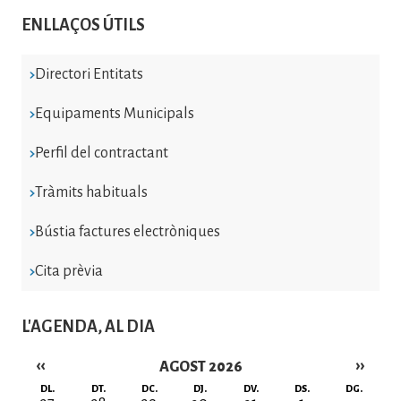
ENLLAÇOS ÚTILS
Directori Entitats
Equipaments Municipals
Perfil del contractant
Tràmits habituals
Bústia factures electròniques
Cita prèvia
L'AGENDA, AL DIA
‹‹
››
AGOST 2026
Paginació
DL.
DT.
DC.
DJ.
DV.
DS.
DG.