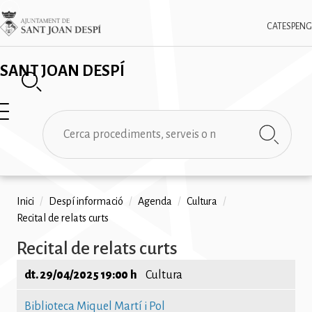
Vés
✕
Imatge
al
CAT
ESP
ENG
contingut
SANT JOAN DESPÍ
Cerca
Fil
Inici
/
Despí informació
/
Agenda
/
Cultura
/
Recital de relats curts
d'ariadna
Recital de relats curts
dt. 29/04/2025 19:00 h
Cultura
Biblioteca Miquel Martí i Pol