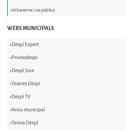
Urbanisme i via pública
WEBS MUNICIPALS
Despí Esport
Promodespí
Despí Jove
Teatres Despí
Despí TV
Arxiu municipal
Tennis Despí