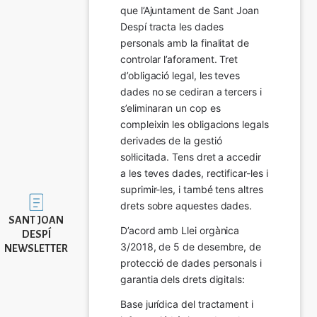
que l’Ajuntament de Sant Joan 
Despí tracta les dades 
personals amb la finalitat de 
controlar l’aforament. Tret 
d’obligació legal, les teves 
dades no se cediran a tercers i 
s’eliminaran un cop es 
compleixin les obligacions legals 
derivades de la gestió 
sol·licitada. Tens dret a accedir 
a les teves dades, rectificar-les i 
suprimir-les, i també tens altres 
Imatge
drets sobre aquestes dades.
SANT JOAN
D’acord amb Llei orgànica 
DESPÍ
3/2018, de 5 de desembre, de 
NEWSLETTER
protecció de dades personals i 
garantia dels drets digitals:
Base jurídica del tractament i 