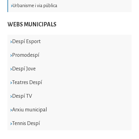
Urbanisme i via pública
WEBS MUNICIPALS
Despí Esport
Promodespí
Despí Jove
Teatres Despí
Despí TV
Arxiu municipal
Tennis Despí