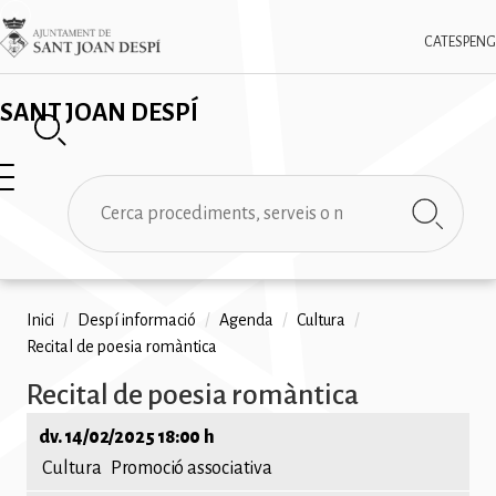
Vés
✕
Imatge
al
CAT
ESP
ENG
contingut
SANT JOAN DESPÍ
Cerca
Fil
Inici
/
Despí informació
/
Agenda
/
Cultura
/
Recital de poesia romàntica
d'ariadna
Recital de poesia romàntica
dv. 14/02/2025 18:00 h
Cultura
Promoció associativa