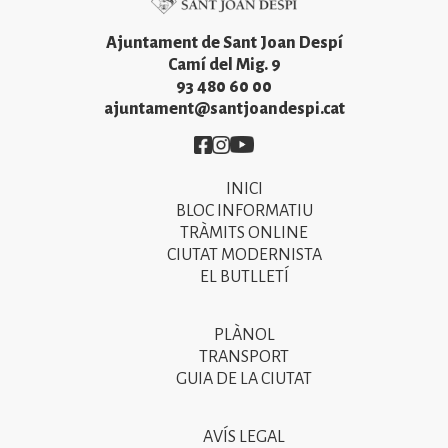
Ajuntament de Sant Joan Despí
Camí del Mig. 9
93 480 60 00
ajuntament@santjoandespi.cat
Imatge
Imatge
Imatge
INICI
Primer
BLOC INFORMATIU
menú
TRÀMITS ONLINE
CIUTAT MODERNISTA
del
EL BUTLLETÍ
peu
de
PLÀNOL
Segon
pàgina
TRANSPORT
menú
GUIA DE LA CIUTAT
2025
del
peu
AVÍS LEGAL
Tercer