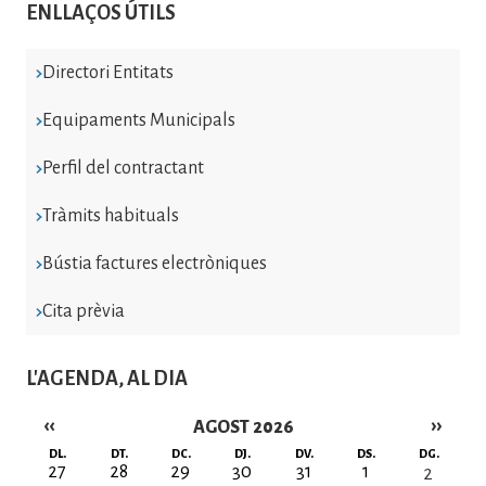
ENLLAÇOS ÚTILS
Directori Entitats
Equipaments Municipals
Perfil del contractant
Tràmits habituals
Bústia factures electròniques
Cita prèvia
L'AGENDA, AL DIA
‹‹
››
AGOST 2026
Paginació
DL.
DT.
DC.
DJ.
DV.
DS.
DG.
27
28
29
30
31
1
2