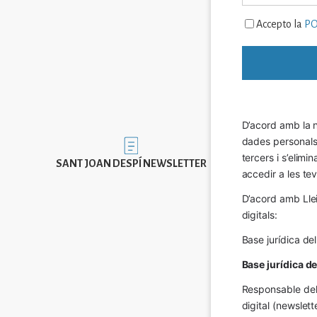
Accepto la
PO
D’acord amb la n
dades personals a
Imatge
tercers i s’elimi
SANT JOAN DESPÍ NEWSLETTER
accedir a les tev
D’acord amb Llei
digitals:
Base jurídica de
Base jurídica d
Responsable del 
digital (newslett