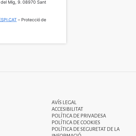
í del Mig, 9. 08970 Sant 
SPI.CAT
 – Protecció de 
AVÍS LEGAL
Tercer
ACCESIBILITAT
menú
POLÍTICA DE PRIVADESA
POLÍTICA DE COOKIES
del
POLÍTICA DE SEGURETAT DE LA
peu
INFORMACIÓ