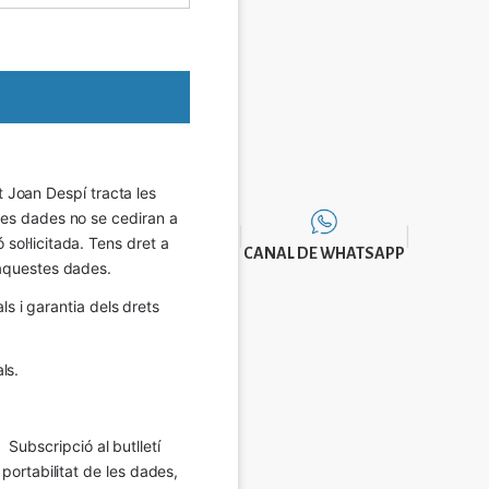
Joan Despí tracta les 
eves dades no se cediran a 
sol·licitada. Tens dret a 
CANAL DE WHATSAPP
e aquestes dades.
 i garantia dels drets 
ls.
Subscripció al butlletí 
 portabilitat de les dades, 