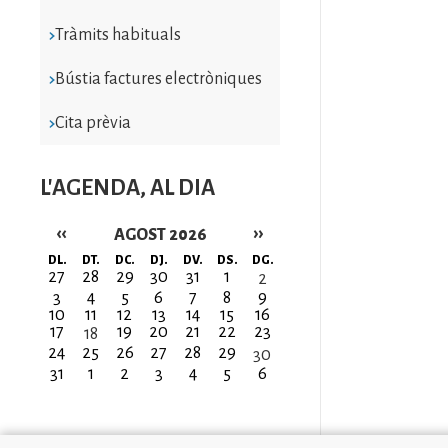
Tràmits habituals
Bústia factures electròniques
Cita prèvia
L'AGENDA, AL DIA
‹‹
››
AGOST 2026
Paginació
DL.
DT.
DC.
DJ.
DV.
DS.
DG.
27
28
29
30
31
1
2
3
4
5
6
7
8
9
10
11
12
13
14
15
16
17
19
20
21
22
23
18
24
25
26
27
28
29
30
31
1
2
3
4
5
6