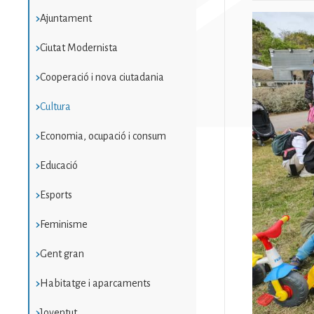
Ajuntament
Imatge
Ciutat Modernista
Cooperació i nova ciutadania
Cultura
Economia, ocupació i consum
Educació
Esports
Feminisme
Gent gran
Habitatge i aparcaments
Joventut