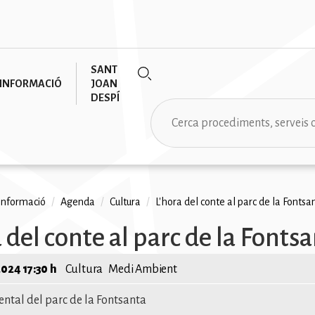
SANT
INFORMACIÓ
JOAN
DESPÍ
Cerca
informació
/
Agenda
/
Cultura
/
L'hora del conte al parc de la Fontsa
na
 del conte al parc de la Fonts
2024 17:30 h
Cultura
Medi Ambient
ntal del parc de la Fontsanta