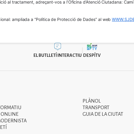
osició al tractament, adreçant-vos a l’Oficina d’Atenció Ciutadana: Cam
ional: ampliada a “Política de Protecció de Dades” al web 
WWW.SJDE
EL BUTLLETÍ INTERACTIU
DESPÍTV
PLÀNOL
Segon
FORMATIU
TRANSPORT
menú
 ONLINE
GUIA DE LA CIUTAT
MODERNISTA
del
ETÍ
peu