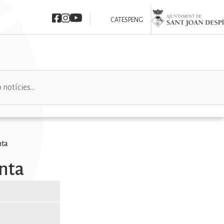
Imatge
Imatge
Imatge
Imatge
CAT
ESP
ENG
nta
anta