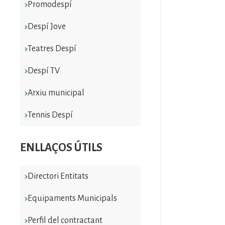
Promodespí
Despí Jove
Teatres Despí
Despí TV
Arxiu municipal
Tennis Despí
ENLLAÇOS ÚTILS
Directori Entitats
Equipaments Municipals
Perfil del contractant