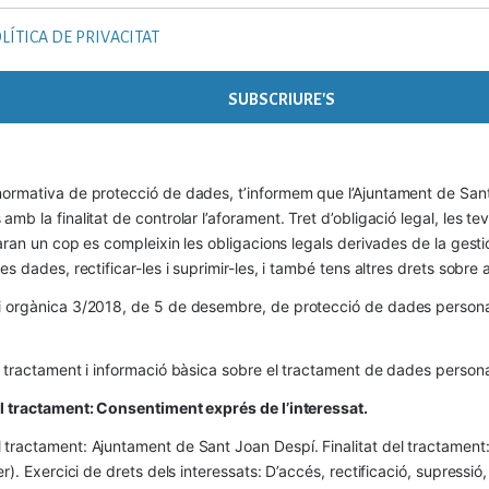
LÍTICA DE PRIVACITAT
ormativa de protecció de dades, t’informem que l’Ajuntament de Sant 
mb la finalitat de controlar l’aforament. Tret d’obligació legal, les t
naran un cop es compleixin les obligacions legals derivades de la gestió 
es dades, rectificar-les i suprimir-les, i també tens altres drets sobr
 orgànica 3/2018, de 5 de desembre, de protecció de dades personals
l tractament i informació bàsica sobre el tractament de dades persona
el tractament: Consentiment exprés de l’interessat.
tractament: Ajuntament de Sant Joan Despí. Finalitat del tractament:  
er). Exercici de drets dels interessats: D’accés, rectificació, supressió,