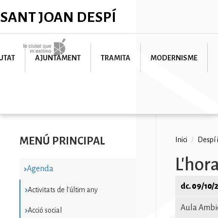
Vés
✕
SANT JOAN DESPÍ
al
contingut
Imatge
UTAT
AJUNTAMENT
TRAMITA
MODERNISME
MENÚ PRINCIPAL
Fil
Inici
/
Despí 
d'ariad
L'hora
Agenda
dc. 09/10/
Activitats de l'últim any
Aula Ambie
Acció social