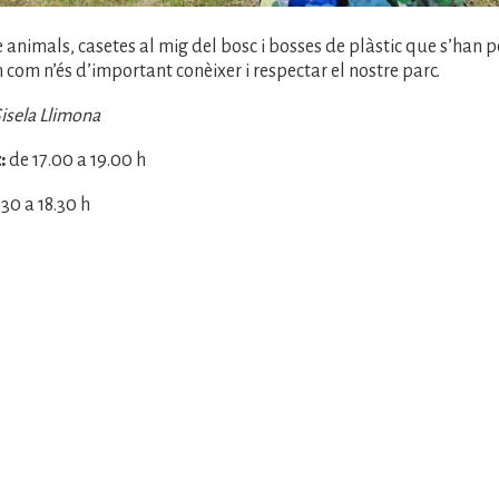
 animals, casetes al mig del bosc i bosses de plàstic que s’han p
com n’és d’important conèixer i respectar el nostre parc.
Gisela Llimona
:
de 17.00 a 19.00 h
.30 a 18.30 h