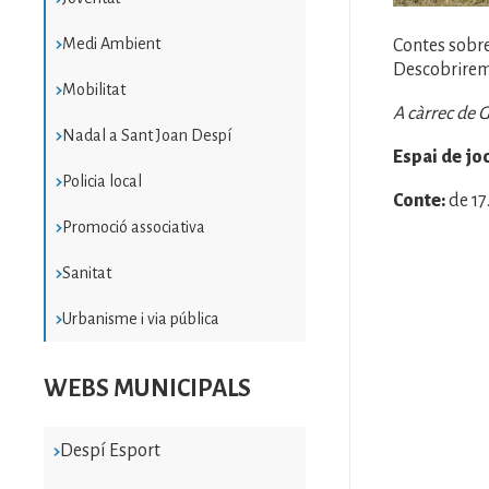
Medi Ambient
Contes sobre
Descobrirem 
Mobilitat
A càrrec de 
Nadal a Sant Joan Despí
Espai de joc
Policia local
Conte:
de 17
Promoció associativa
Sanitat
Urbanisme i via pública
WEBS MUNICIPALS
Despí Esport