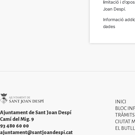
limitació i d’op
Joan Despí.
Informació addic
dades
Imatge
INICI
Primer
BLOC IN
menú
Ajuntament de Sant Joan Despí
TRÀMITS
Camí del Mig. 9
CIUTAT 
del
93 480 60 00
EL BUTLL
peu
ajuntament@santjoandespi.cat