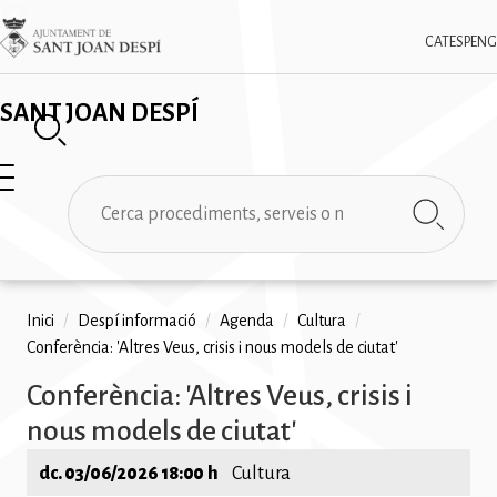
Vés
✕
Imatge
al
CAT
ESP
ENG
contingut
SANT JOAN DESPÍ
Cerca
Fil
Inici
/
Despí informació
/
Agenda
/
Cultura
/
Conferència: 'Altres Veus, crisis i nous models de ciutat'
d'ariadna
Conferència: 'Altres Veus, crisis i
nous models de ciutat'
dc. 03/06/2026 18:00 h
Cultura