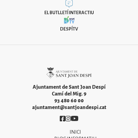
EL BUTLLETÍ INTERACTIU
DESPÍTV
Imatge
Ajuntament de Sant Joan Despí
Camí del Mig. 9
93 480 60 00
ajuntament@santjoandespi.cat
Imatge
Imatge
Imatge
INICI
Primer