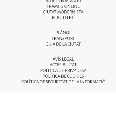
BLOC INFORMATIU
menú
TRÀMITS ONLINE
CIUTAT MODERNISTA
del
EL BUTLLETÍ
peu
de
PLÀNOL
Segon
pàgina
TRANSPORT
menú
GUIA DE LA CIUTAT
2025
del
peu
AVÍS LEGAL
Tercer
ACCESIBILITAT
de
menú
POLÍTICA DE PRIVADESA
pàgina
POLÍTICA DE COOKIES
del
POLÍTICA DE SEGURETAT DE LA INFORMACIÓ
2025
peu
de
pàgina
2025