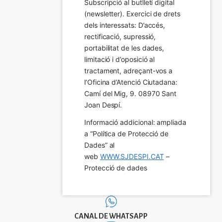
Subscripció al butlletí digital 
(newsletter). Exercici de drets 
dels interessats: D’accés, 
rectificació, supressió, 
portabilitat de les dades, 
limitació i d’oposició al 
tractament, adreçant-vos a 
l’Oficina d’Atenció Ciutadana: 
Camí del Mig, 9. 08970 Sant 
Joan Despí.
Informació addicional: ampliada 
a “Política de Protecció de 
Dades” al 
web 
WWW.SJDESPI.CAT
 – 
Protecció de dades
CANAL DE WHATSAPP