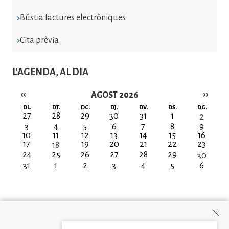
Bústia factures electròniques
Cita prèvia
L'AGENDA, AL DIA
‹‹
››
AGOST 2026
Paginació
DL.
DT.
DC.
DJ.
DV.
DS.
DG.
27
28
29
30
31
1
2
3
4
5
6
7
8
9
10
11
12
13
14
15
16
17
19
20
21
22
23
18
24
25
26
27
28
29
30
31
1
2
3
4
5
6