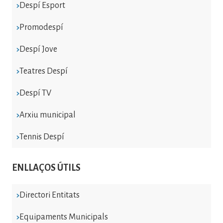
Despí Esport
Promodespí
Despí Jove
Teatres Despí
Despí TV
Arxiu municipal
Tennis Despí
ENLLAÇOS ÚTILS
Directori Entitats
Equipaments Municipals