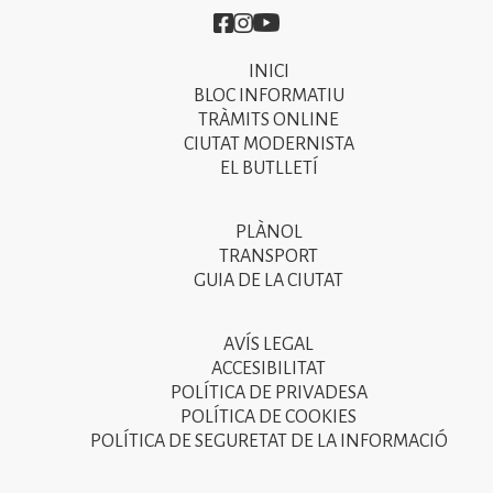
Imatge
Imatge
Imatge
INICI
Primer
BLOC INFORMATIU
menú
TRÀMITS ONLINE
CIUTAT MODERNISTA
del
EL BUTLLETÍ
peu
de
PLÀNOL
Segon
pàgina
TRANSPORT
menú
GUIA DE LA CIUTAT
2025
del
peu
AVÍS LEGAL
Tercer
ACCESIBILITAT
de
menú
POLÍTICA DE PRIVADESA
pàgina
POLÍTICA DE COOKIES
del
POLÍTICA DE SEGURETAT DE LA INFORMACIÓ
2025
peu