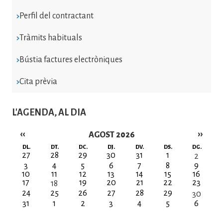
Perfil del contractant
Tràmits habituals
Bústia factures electròniques
Cita prèvia
L'AGENDA, AL DIA
‹‹
››
AGOST 2026
Paginació
DL.
DT.
DC.
DJ.
DV.
DS.
DG.
27
28
29
30
31
1
2
3
4
5
6
7
8
9
10
11
12
13
14
15
16
17
19
20
21
22
23
18
24
25
26
27
28
29
30
31
1
2
3
4
5
6