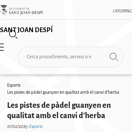
Vés
✕
Imatge
al
CAT
ESP
ENG
contingut
SANT JOAN DESPÍ
Cerca
Fil
Esports
/
Les pistes de pàdel guanyen en qualitat amb el canvi d'herba
d'ariadna
Les pistes de pàdel guanyen en
qualitat amb el canvi d'herba
21/02/2025
-
Esports