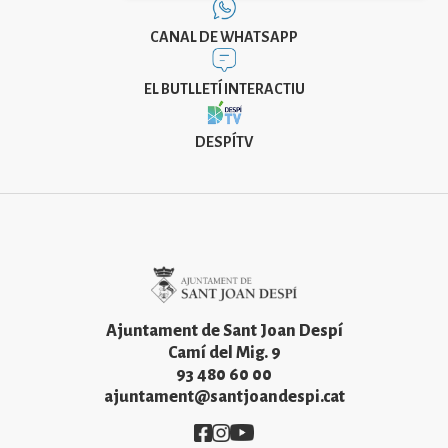
CANAL DE WHATSAPP
EL BUTLLETÍ INTERACTIU
DESPÍTV
Imatge
Ajuntament de Sant Joan Despí
Camí del Mig. 9
93 480 60 00
ajuntament@santjoandespi.cat
Imatge
Imatge
Imatge