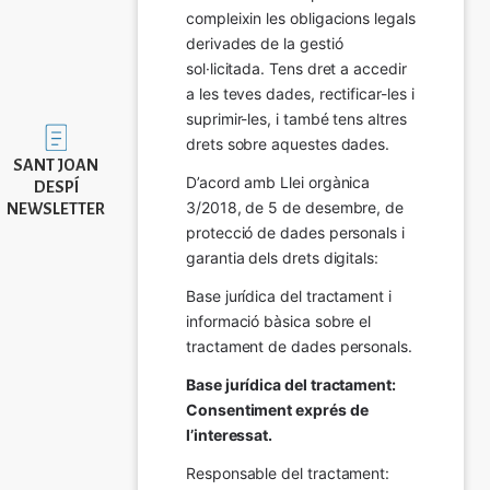
compleixin les obligacions legals 
derivades de la gestió 
sol·licitada. Tens dret a accedir 
a les teves dades, rectificar-les i 
suprimir-les, i també tens altres 
Imatge
drets sobre aquestes dades.
SANT JOAN
D’acord amb Llei orgànica 
DESPÍ
3/2018, de 5 de desembre, de 
NEWSLETTER
protecció de dades personals i 
garantia dels drets digitals:
Base jurídica del tractament i 
informació bàsica sobre el 
tractament de dades personals.
Base jurídica del tractament: 
Consentiment exprés de 
l’interessat.
Responsable del tractament: 