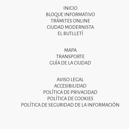
INICIO
Primer
BLOQUE INFORMATIVO
menú
TRÁMITES ONLINE
CIUDAD MODERNISTA
del
EL BUTLLETÍ
peu
de
MAPA
Segon
pàgina
TRANSPORTE
menú
GUÍA DE LA CIUDAD
2025
del
peu
AVISO LEGAL
Tercer
ACCESIBILIDAD
de
menú
POLÍTICA DE PRIVACIDAD
pàgina
POLÍTICA DE COOKIES
del
POLÍTICA DE SEGURIDAD DE LA INFORMACIÓN
2025
peu
de
pàgina