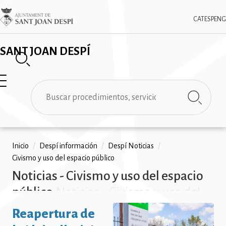
Pasar
✕
Imatge
al
CAT
ESP
ENG
contenido
principal
SANT JOAN DESPÍ
Buscar
Ruta
Inicio
/
Despí información
/
Despí Noticias
/
Civismo y uso del espacio público
de
Noticias - Civismo y uso del espacio
navegación
público
Noticias - Civismo y uso del
espacio público Noticias - Civismo y
Reapertura de
uso del espacio público Noticias -