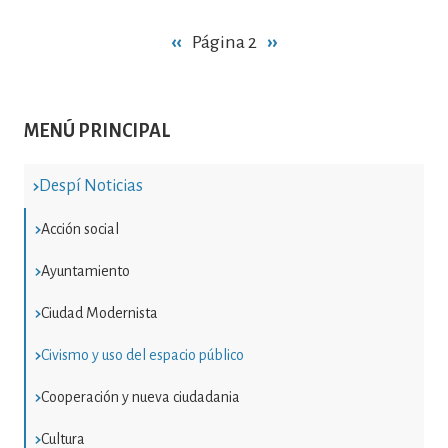
Paginación
Página
‹‹
Página 2
Siguiente
››
anterior
página
MENÚ PRINCIPAL
Despí Noticias
Acción social
Ayuntamiento
Ciudad Modernista
Civismo y uso del espacio público
Cooperación y nueva ciudadania
Cultura