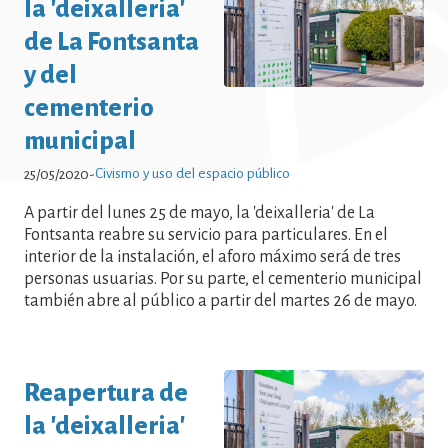
la 'deixalleria'
Civismo y uso del espacio público
de La Fontsanta
Noticias - Civismo y uso del espacio
y del
público Noticias - Civismo y uso del
cementerio
espacio público Noticias - Civismo y
municipal
uso del espacio público Noticias -
Civismo y uso del espacio público
25/05/2020
-
Civismo y uso del espacio público
A partir del lunes 25 de mayo, la 'deixalleria' de La
Noticias - Civismo y uso del espacio
Fontsanta reabre su servicio para particulares. En el
público Noticias - Civismo y uso del
interior de la instalación, el aforo máximo será de tres
personas usuarias. Por su parte, el cementerio municipal
espacio público Noticias - Civismo y
también abre al público a partir del martes 26 de mayo.
uso del espacio público Noticias -
Civismo y uso del espacio público
Noticias - Civismo y uso del espacio
Reapertura de
público
la 'deixalleria'