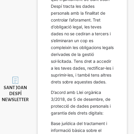
Despí tracta les dades 
personals amb la finalitat de 
controlar l’aforament. Tret 
d’obligació legal, les teves 
dades no se cediran a tercers i 
s’eliminaran un cop es 
compleixin les obligacions legals 
derivades de la gestió 
sol·licitada. Tens dret a accedir 
a les teves dades, rectificar-les i 
suprimir-les, i també tens altres 
Imatge
drets sobre aquestes dades.
SANT JOAN
D’acord amb Llei orgànica 
DESPÍ
3/2018, de 5 de desembre, de 
NEWSLETTER
protecció de dades personals i 
garantia dels drets digitals:
Base jurídica del tractament i 
informació bàsica sobre el 