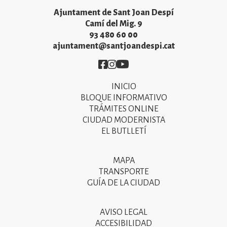
Ajuntament de Sant Joan Despí
Camí del Mig. 9
93 480 60 00
ajuntament@santjoandespi.cat
Imatge
Imatge
Imatge
INICIO
Primer
BLOQUE INFORMATIVO
menú
TRÁMITES ONLINE
CIUDAD MODERNISTA
del
EL BUTLLETÍ
peu
de
MAPA
Segon
pàgina
TRANSPORTE
menú
GUÍA DE LA CIUDAD
2025
del
peu
AVISO LEGAL
Tercer
ACCESIBILIDAD