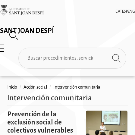
Pasar
✕
Imatge
al
CAT
ESP
ENG
contenido
principal
SANT JOAN DESPÍ
Buscar
Ruta
Inicio
/
Acción social
/
Intervención comunitaria
Intervención comunitaria
de
navegación
Prevención de la
exclusión social de
colectivos vulnerables