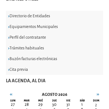
Directorio de Entidades
Equipamientos Municipales
Perfil del contratante
Trámites habituales
Buzón facturas electrónicas
Cita previa
LA AGENDA, AL DIA
‹‹
››
AGOSTO 2026
Paginación
LUN
MAR
MIÉ
JUE
VIE
SÁB
DOM
27
28
29
30
31
1
2