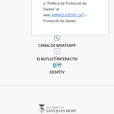
a “Política de Protecció de 
Dades” al 
web 
WWW.SJDESPI.CAT
 – 
Protecció de dades
CANAL DE WHATSAPP
EL BUTLLETÍ INTERACTIU
DESPÍTV
Imatge