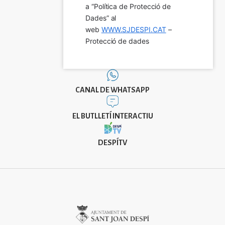
a “Política de Protecció de 
Dades” al 
web 
WWW.SJDESPI.CAT
 – 
Protecció de dades
CANAL DE WHATSAPP
EL BUTLLETÍ INTERACTIU
DESPÍTV
Imatge