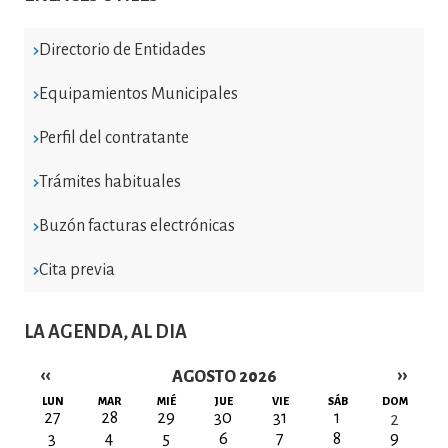
Directorio de Entidades
Equipamientos Municipales
Perfil del contratante
Trámites habituales
Buzón facturas electrónicas
Cita previa
LA AGENDA, AL DIA
‹‹
››
AGOSTO 2026
Paginación
LUN
MAR
MIÉ
JUE
VIE
SÁB
DOM
27
28
29
30
31
1
2
3
4
5
6
7
8
9