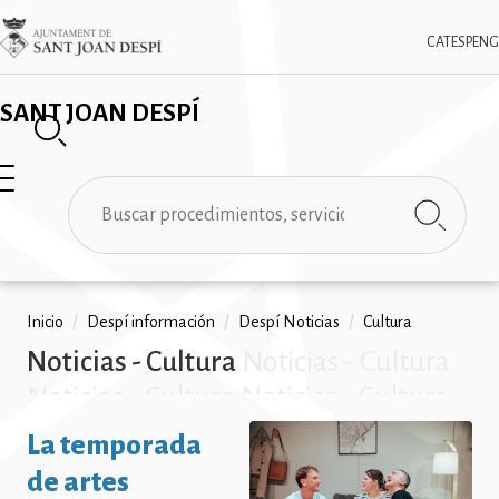
Pasar
✕
Imatge
al
CAT
ESP
ENG
contenido
principal
SANT JOAN DESPÍ
Buscar
Ruta
Inicio
/
Despí información
/
Despí Noticias
/
Cultura
Noticias - Cultura
Noticias - Cultura
de
Noticias - Cultura Noticias - Cultura
navegación
Noticias - Cultura Noticias - Cultura
La temporada
Noticias - Cultura Noticias - Cultura
de artes