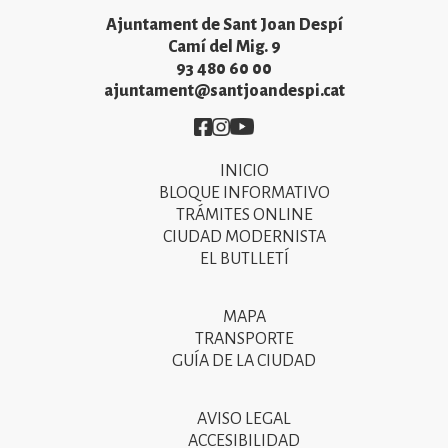
Ajuntament de Sant Joan Despí
Camí del Mig. 9
93 480 60 00
ajuntament@santjoandespi.cat
Imatge
Imatge
Imatge
INICIO
Primer
BLOQUE INFORMATIVO
menú
TRÁMITES ONLINE
CIUDAD MODERNISTA
del
EL BUTLLETÍ
peu
de
MAPA
Segon
pàgina
TRANSPORTE
menú
GUÍA DE LA CIUDAD
2025
del
peu
AVISO LEGAL
Tercer
ACCESIBILIDAD