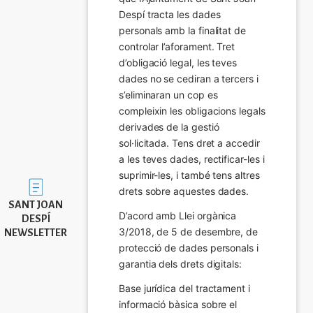
Despí tracta les dades 
personals amb la finalitat de 
controlar l’aforament. Tret 
d’obligació legal, les teves 
dades no se cediran a tercers i 
s’eliminaran un cop es 
compleixin les obligacions legals 
derivades de la gestió 
sol·licitada. Tens dret a accedir 
a les teves dades, rectificar-les i 
suprimir-les, i també tens altres 
Imatge
drets sobre aquestes dades.
SANT JOAN
D’acord amb Llei orgànica 
DESPÍ
3/2018, de 5 de desembre, de 
NEWSLETTER
protecció de dades personals i 
garantia dels drets digitals:
Base jurídica del tractament i 
informació bàsica sobre el 