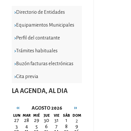
Directorio de Entidades
Equipamientos Municipales
Perfil del contratante
Trámites habituales
Buzón facturas electrónicas
Cita previa
LA AGENDA, AL DIA
‹‹
››
AGOSTO 2026
Paginación
LUN
MAR
MIÉ
JUE
VIE
SÁB
DOM
27
28
29
30
31
1
2
3
4
5
6
7
8
9