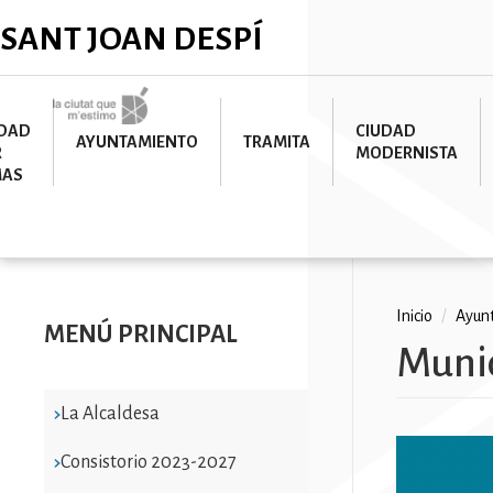
Pasar
✕
SANT JOAN DESPÍ
al
contenido
principal
Imatge
UDAD
CIUDAD
AYUNTAMIENTO
TRAMITA
R
MODERNISTA
MAS
Ruta
Inicio
/
Ayun
MENÚ PRINCIPAL
Munic
de
navega
La Alcaldesa
Consistorio 2023-2027