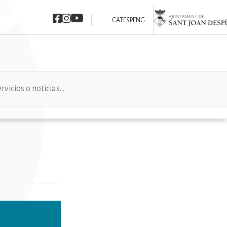
Imatge
Imatge
Imatge
Imatge
CAT
ESP
ENG