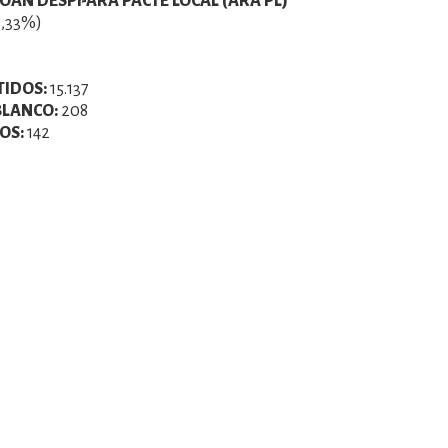
OAN DESPÍ-ARA PACTE LOCAL (ARA PL)
0,33%)
TIDOS:
15.137
BLANCO:
208
OS:
142