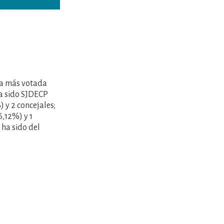
rza más votada
ha sido SJDECP
) y 2 concejales;
6,12%) y 1
 ha sido del