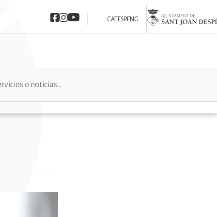
Imatge
Imatge
Imatge
Imatge
CAT
ESP
ENG