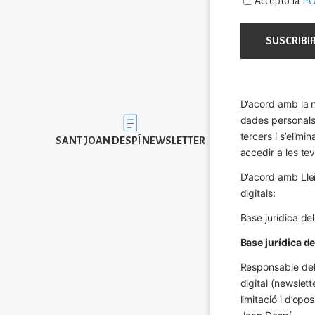
Accepto la
PO
D’acord amb la n
dades personals a
Imatge
tercers i s’elimi
SANT JOAN DESPÍ NEWSLETTER
accedir a les tev
D’acord amb Llei
digitals:
Base jurídica de
Base jurídica d
Responsable del 
digital (newslett
limitació i d’op