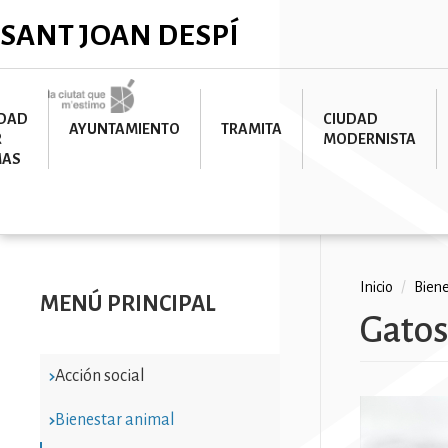
Pasar
✕
SANT JOAN DESPÍ
al
contenido
principal
Imatge
UDAD
CIUDAD
AYUNTAMIENTO
TRAMITA
R
MODERNISTA
MAS
Ruta
Inicio
/
Biene
MENÚ PRINCIPAL
Gatos
de
navega
Acción social
Bienestar animal