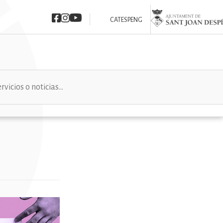
Imatge
Imatge
Imatge
Imatge
CAT
ESP
ENG