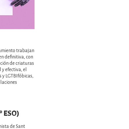
amiento trabajan
en definitiva, con
ción de criaturas
y efectiva, el
s y LGTBIfóbicas,
elaciones
º ESO)
hista de Sant