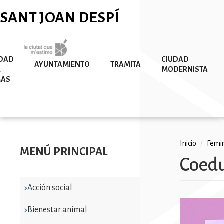
Pasar
✕
SANT JOAN DESPÍ
al
contenido
principal
Imatge
UDAD
CIUDAD
AYUNTAMIENTO
TRAMITA
R
MODERNISTA
MAS
Ruta
Inicio
/
Femi
MENÚ PRINCIPAL
Coed
de
navega
Acción social
Bienestar animal