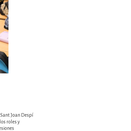
 Sant Joan Despí
los roles y
esiones