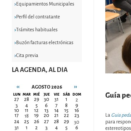
Equipamientos Municipales
Perfil del contratante
Trámites habituales
Buzón facturas electrónicas
Cita previa
LA AGENDA, AL DIA
‹‹
››
AGOSTO 2026
Paginación
Guía pe
LUN
MAR
MIÉ
JUE
VIE
SÁB
DOM
27
28
29
30
31
1
2
3
4
5
6
7
8
9
10
11
12
13
14
15
16
La
Guia peda
17
19
20
21
22
23
18
24
25
26
27
28
29
para responde
30
31
1
2
3
4
5
6
estereotipos