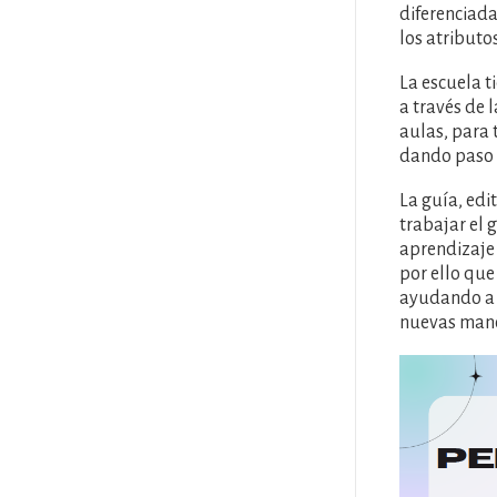
diferenciada
los atributo
La escuela ti
a través de 
aulas, para 
dando paso a
La guía, ed
trabajar el 
aprendizaje 
por ello que
ayudando a l
nuevas maner