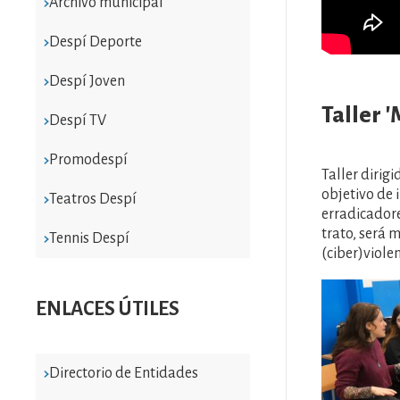
Archivo municipal
Despí Deporte
Despí Joven
Taller '
Despí TV
Promodespí
Taller dirig
objetivo de 
Teatros Despí
erradicadore
trato, será 
Tennis Despí
(ciber)viole
Imatge
ENLACES ÚTILES
Directorio de Entidades