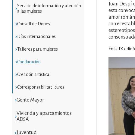
Joan Despí c
Servicio de información y atención
esta convoca
a las mujeres
amor románti
con el estab
Consell de Dones
estereotipos
Días internacionales
consensuada
En la IX edici
Talleres para mujeres
Imatge
Coeducación
Creación artística
Corresponsabilitat i cures
Gente Mayor
Vivienda y aparcamientos
ADSA
Juventud