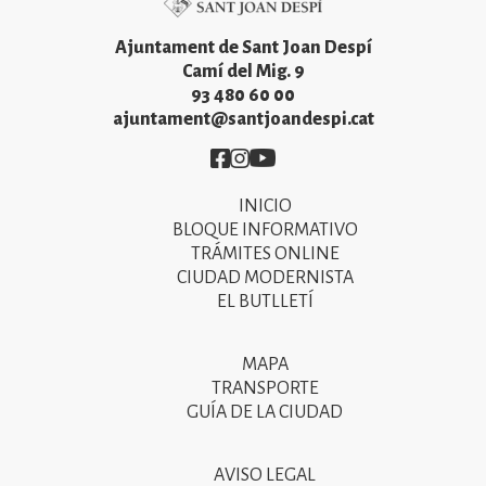
Ajuntament de Sant Joan Despí
Camí del Mig. 9
93 480 60 00
ajuntament@santjoandespi.cat
Imatge
Imatge
Imatge
INICIO
Primer
BLOQUE INFORMATIVO
menú
TRÁMITES ONLINE
CIUDAD MODERNISTA
del
EL BUTLLETÍ
peu
de
MAPA
Segon
pàgina
TRANSPORTE
menú
GUÍA DE LA CIUDAD
2025
del
peu
AVISO LEGAL
Tercer