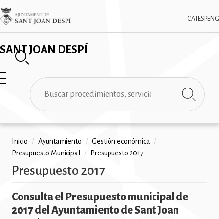
Pasar
✕
Imatge
al
CAT
ESP
ENG
contenido
principal
SANT JOAN DESPÍ
Buscar
Ruta
Inicio
/
Ayuntamiento
/
Gestión económica
/
Presupuesto Municipal
/
Presupuesto 2017
de
Presupuesto 2017
navegación
Consulta el Presupuesto municipal de
2017 del Ayuntamiento de Sant Joan