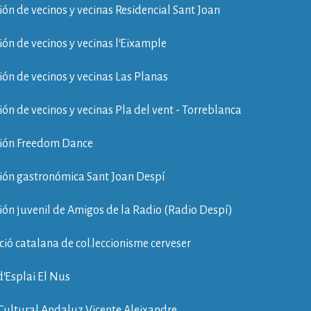
ión de vecinos y vecinas Residencial Sant Joan
ión de vecinos y vecinas l'Eixample
ión de vecinos y vecinas Las Planas
ión de vecinos y vecinas Pla del vent - Torreblanca
ción Freedom Dance
ión gastronómica Sant Joan Despí
ión juvenil de Amigos de la Radio (Radio Despí)
ció catalana de col.leccionisme cerveser
d'Esplai El Nus
Cultural Andaluz Vicente Aleixandre