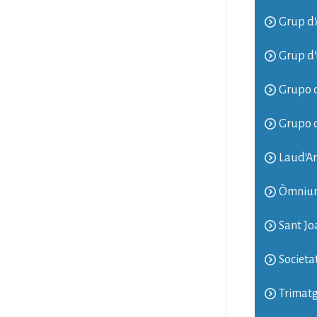
Grup d'
Grup d'
Grupo d
Grupo 
Laud'Ar
Òmnium
Sant Jo
Societa
Trimatg