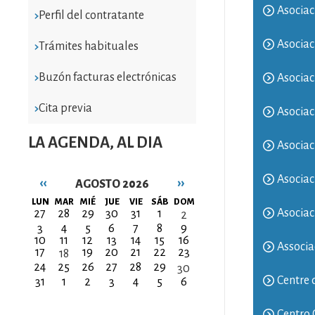
Asociac
Perfil del contratante
Asociac
Trámites habituales
Buzón facturas electrónicas
Asociac
Cita previa
Asociac
LA AGENDA, AL DIA
Asocia
Asociac
‹‹
››
AGOSTO 2026
Paginación
LUN
MAR
MIÉ
JUE
VIE
SÁB
DOM
Asociac
27
28
29
30
31
1
2
3
4
5
6
7
8
9
10
11
12
13
14
15
16
Associa
17
19
20
21
22
23
18
24
25
26
27
28
29
30
Centre 
31
1
2
3
4
5
6
Centro 