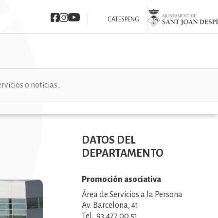
Imatge
Imatge
Imatge
Imatge
CAT
ESP
ENG
DATOS DEL
DEPARTAMENTO
Promoción asociativa
Área de Servicios a la Persona
Av. Barcelona, 41
Tel. 93 477 00 51