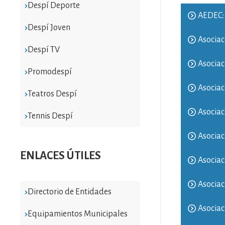
Despí Deporte
AEDEC:
Despí Joven
Asociac
Despí TV
Asociac
Promodespí
Asociac
Teatros Despí
Asocia
Tennis Despí
Asociac
ENLACES ÚTILES
Asociac
Asociac
Directorio de Entidades
Asociac
Equipamientos Municipales