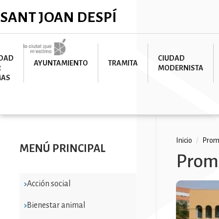
Pasar
✕
SANT JOAN DESPÍ
al
contenido
principal
Imatge
UDAD
CIUDAD
AYUNTAMIENTO
TRAMITA
R
MODERNISTA
MAS
Ruta
Inicio
/
Promo
MENÚ PRINCIPAL
Promo
de
navega
Acción social
Bienestar animal