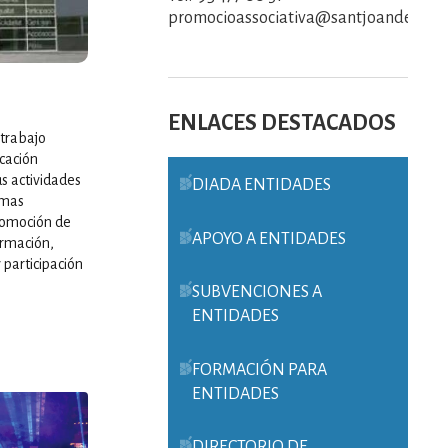
promocioassociativa@santjoandespi.c
ENLACES DESTACADOS
 trabajo
cación
s actividades
DIADA ENTIDADES
amas
promoción de
APOYO A ENTIDADES
ormación,
 participación
SUBVENCIONES A
ENTIDADES
FORMACIÓN PARA
ENTIDADES
DIRECTORIO DE