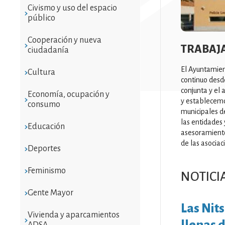
Civismo y uso del espacio
público
Cooperación y nueva
TRABAJ
ciudadanía
El Ayuntamien
Cultura
continuo desd
conjunta y el 
Economía, ocupación y
y establecemos
consumo
municipales de
las entidades
Educación
asesoramiento
de las asociac
Deportes
Feminismo
NOTICI
Gente Mayor
Las Nits
Vivienda y aparcamientos
llenas d
ADSA