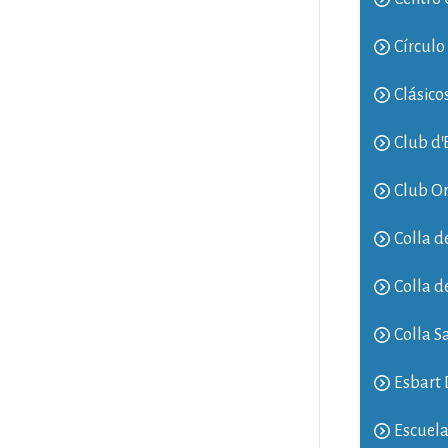
Círculo
Clásico
Club d'E
Club Or
Colla d
Colla d
Colla S
Esbart 
Escuela