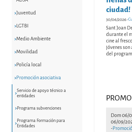
ciudad!
Juventud
Cu
30/06/2026
-
LGTBI
Sant Joan De
durante el m
Medio Ambiente
cine al fresc
jóvenes son
Movilidad
del programa
Policía local
Promoción asociativa
Servicio de apoyo técnico a
entidades
PROMOC
Programa subvenciones
Dom 06/0
Programa Formación para
06/09/202
Entidades
-
Promoció