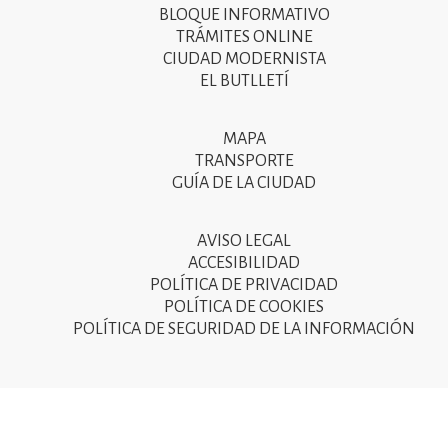
BLOQUE INFORMATIVO
menú
TRÁMITES ONLINE
CIUDAD MODERNISTA
del
EL BUTLLETÍ
peu
de
MAPA
Segon
pàgina
TRANSPORTE
menú
GUÍA DE LA CIUDAD
2025
del
peu
AVISO LEGAL
Tercer
ACCESIBILIDAD
de
menú
POLÍTICA DE PRIVACIDAD
pàgina
POLÍTICA DE COOKIES
del
POLÍTICA DE SEGURIDAD DE LA INFORMACIÓN
2025
peu
de
pàgina
2025