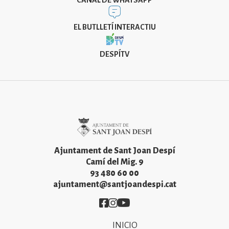
CANAL DE WHATSAPP
EL BUTLLETÍ INTERACTIU
DESPÍTV
Imatge
Ajuntament de Sant Joan Despí
Camí del Mig. 9
93 480 60 00
ajuntament@santjoandespi.cat
Imatge
Imatge
Imatge
INICIO
Primer