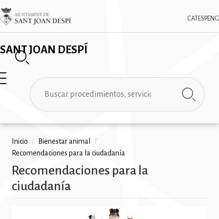
Pasar
✕
Imatge
al
CAT
ESP
ENG
contenido
principal
SANT JOAN DESPÍ
Buscar
Ruta
Inicio
/
Bienestar animal
/
Recomendaciones para la ciudadanía
de
Recomendaciones para la
navegación
ciudadanía
Imatge