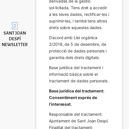
derivades de la gestió 
sol·licitada. Tens dret a accedir 
a les teves dades, rectificar-les i 
suprimir-les, i també tens altres 
Imatge
drets sobre aquestes dades.
SANT JOAN
D’acord amb Llei orgànica 
DESPÍ
3/2018, de 5 de desembre, de 
NEWSLETTER
protecció de dades personals i 
garantia dels drets digitals:
Base jurídica del tractament i 
informació bàsica sobre el 
tractament de dades personals.
Base jurídica del tractament: 
Consentiment exprés de 
l’interessat.
Responsable del tractament: 
Ajuntament de Sant Joan Despí. 
Finalitat del tractament:  